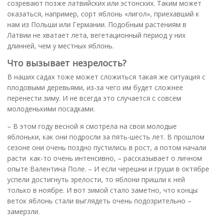
созревают позже латвийских или эстонских. Таким может
оказаться, например, сорт яблонь «лигол», приехавший к
нам из Польши или Германии. Подобным растениям в
Латвии не хватает лета, вегетационный период у них
длинней, чем у местных яблонь.
Что вызывает незрелость?
В наших садах тоже может сложиться такая же ситуация с
плодовыми деревьями, из-за чего им будет сложнее
перенести зиму. И не всегда это случается с совсем
молоденькими посадками.
– В этом году весной я смотрела на свои молодые
яблоньки, как они подросли за пять-шесть лет. В прошлом
сезоне они очень поздно пустились в рост, а потом начали
расти как-то очень интенсивно, – рассказывает о личном
опыте Валентина Поле. – И если черешни и груши в октябре
успели достигнуть зрелости, то яблони пришли к ней
только в ноябре. И вот зимой стало заметно, что концы
веток яблонь стали выглядеть очень подозрительно –
замерзли.