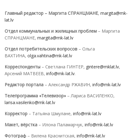
Главный редактор – Маргита СПРАНЦМАНЕ
,
margita@mk-
lat.lv
Отдел коммунальных и жилищных проблем
– Маргита
СПРАНЦМАНЕ,
margita@mk-lat.lv
Отдел потребительских вопросов
– Ольга
ВАХТИНА,
olga.vahtina@mk-lat.lv
Корреспонденты
– Светлана ГИНТЕР,
gintere@mklat.lv
,
Арсений МАТВЕЕВ,
info@mk-lat.lv
.
Редактор портала
– Александр РЖАВИН,
info@mk-lat.lv
Телепрограмма «Телевизор»
– Лариса ВАСИЛЕНКО,
larisa.vasilenko@mk-lat.lv
Корректор
– Татьяна Шмулане,
info@mk-lat.lv
Макет, вёрстка
– Илона Паламарчук,
info@mk-lat.lv
Фотограф
– Вилена Краснитская,
info@mk-lat.lv