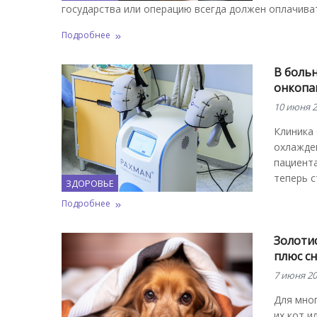
государства или операцию всегда должен оплачива
Подробнее
В боль
онкопа
10 июня 2
Клиника 
охлажде
пациента
теперь с
ЗДОРОВЬЕ
Подробнее
Золоти
плюс сн
7 июня 20
Для мног
их кот и