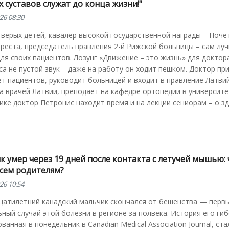
 суставов служат до конца жизни!"
26 08:30
верых детей, кавалер высокой государственной награды – Поче
реста, председатель правления 2-й Рижской больницы – сам лу
ля своих пациентов. Лозунг «Движение – это жизнь» для доктор
а не пустой звук – даже на работу он ходит пешком. Доктор пр
т пациентов, руководит больницей и входит в правление Латви
 врачей Латвии, преподает на кафедре ортопедии в университе
ике доктор Петронис находит время и на лекции сениорам – о з
 умер через 19 дней после контакта с летучей мышью: 
всем родителям?
26 10:54
цатилетний канадский мальчик скончался от бешенства — перв
ный случай этой болезни в регионе за полвека. История его гиб
ванная в понедельник в Canadian Medical Association Journal, ста