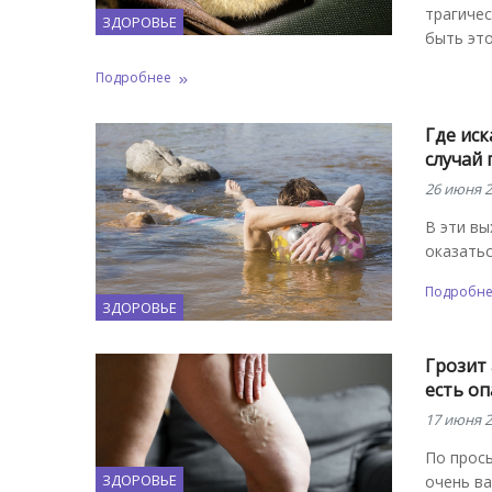
трагиче
ЗДОРОВЬЕ
быть это
Подробнее
Где ис
случай 
26 июня 2
В эти вы
оказатьс
Подробн
ЗДОРОВЬЕ
Грозит 
есть оп
17 июня 2
По прось
ЗДОРОВЬЕ
очень ва