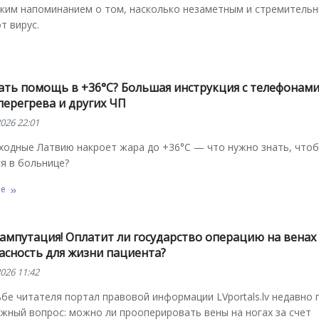
ским напоминанием о том, насколько незаметным и стремитель
т вирус.
кать помощь в +36°C? Большая инструкция с телефонами
перегрева и других ЧП
026 22:01
ходные Латвию накроет жара до +36°C — что нужно знать, чтоб
я в больнице?
ее
ампутация! Оплатит ли государство операцию на венах 
асность для жизни пациента?
026 11:42
бе читателя портал правовой информации LVportals.lv недавно 
жный вопрос: можно ли прооперировать вены на ногах за счет