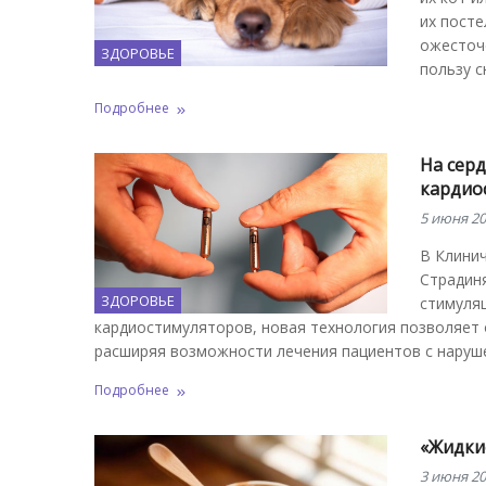
их посте
ожесточ
ЗДОРОВЬЕ
пользу с
Подробнее
На серд
кардио
5 июня 20
В Клини
Страдин
ЗДОРОВЬЕ
стимуляц
кардиостимуляторов, новая технология позволяет о
расширяя возможности лечения пациентов с наруш
Подробнее
«Жидкие
3 июня 20