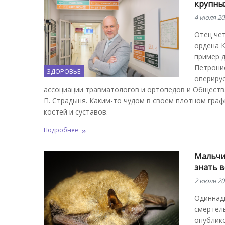
крупных
4 июля 20
Отец чет
ордена К
пример д
Петронис
ЗДОРОВЬЕ
оперируе
ассоциации травматологов и ортопедов и Общества
П. Страдыня. Каким-то чудом в своем плотном граф
костей и суставов.
Подробнее
Мальчик
знать 
2 июля 20
Одиннад
смертель
опублико