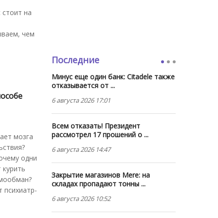
с стоит на
ываем, чем
Последние
Минус еще один банк: Citadele также
отказывается от ...
пособе
6 августа 2026 17:01
Всем отказать! Президент
рассмотрел 17 прошений о ...
гает мозга
ьствия?
6 августа 2026 14:47
почему одни
 курить
Закрытие магазинов Mere: на
амообман?
складах пропадают тонны ...
т психиатр-
6 августа 2026 10:52