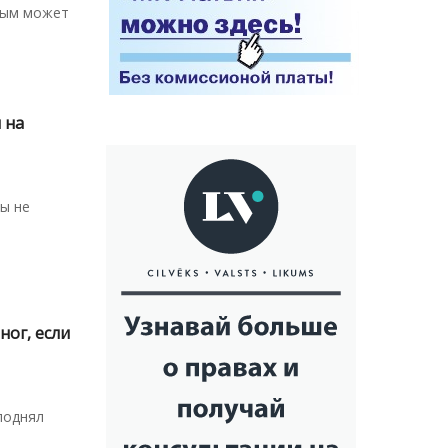
ным может
 на
ы не
ног, если
поднял