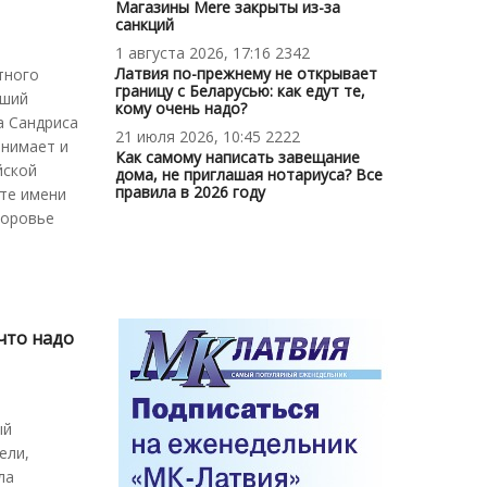
Магазины Mere закрыты из-за
санкций
1 августа 2026, 17:16
2342
Латвия по-прежнему не открывает
тного
границу с Беларусью: как едут те,
чший
кому очень надо?
а Сандриса
21 июля 2026, 10:45
2222
инимает и
Как самому написать завещание
йской
дома, не приглашая нотариуса? Все
правила в 2026 году
те имени
доровье
что надо
ый
ели,
ла