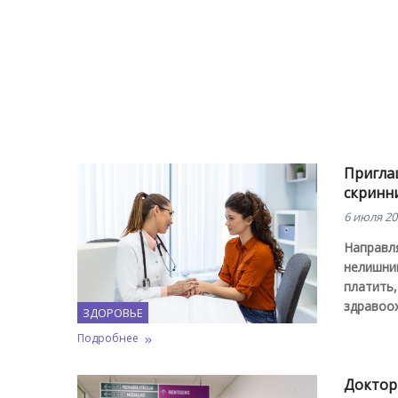
Пригла
скринни
6 июля 20
Направля
нелишним
платить
здравоо
ЗДОРОВЬЕ
Подробнее
Доктор