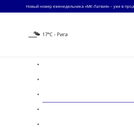
Новый номер еженедельника «МК-Латвия» – уже в прод
17°C
- Рига