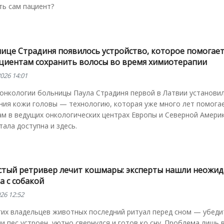
ть сам пациент?
нице Страдиня появилось устройство, которое помогае
циентам сохранить волосы во время химиотерапии
026 14:01
онкологии больницы Паула Страдиня первой в Латвии установи
ния кожи головы — технологию, которая уже много лет помога
м в ведущих онкологических центрах Европы и Северной Америк
тала доступна и здесь.
стый ретривер лечит кошмары: эксперты нашли неожи
а с собакой
26 12:52
их владельцев животных последний ритуал перед сном — убеди
ли пес устроен, уютно свернулся и готов ко сну. Проблема лишь 