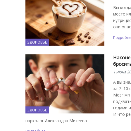
Вы когда
месте ил
нутрици
они опас
Подробн
ЗДОРОВЬЕ
Наконец
бросит
1 июня 20
А вы зна
за 7–10
Мозг мгн
подхваты
годами и
ЗДОРОВЬЕ
И что ре
нарколог Александра Михеева.