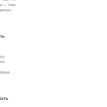
ем — тема
иданную
ить
ица
ема
ердца,
ность