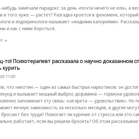
-нибудь замечали парадокс: за день «почти ничего не ели», а ве
и и того хуже — растет? Разгадка кроется в феномене, который
ологи и эндокринологи называют «жидкими калориями». Рассказ
ны и как с ними бороться.
ее
-то! Психотерапевт рассказала о научно доказанном с
ь курить
26 11:00
ли, что никотин — один из самых быстрых наркотиков: он дости
 секунд и вызывает мощный выброс дофамина — гормона удовол
овенно запоминает эту связь: «сигарета — удовольствие». Но 
вают вечную зависимость за несколько месяцев, а другие могут
 бросают без труда? Помогает ли курение от стресса или это с
ально работает, если вы решили бросить? Об этом рассказывае