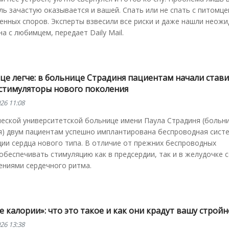
ль зачастую оказывается и вашей. Спать или не спать с питомц
енных споров. Эксперты взвесили все риски и даже нашли неож
на с любимцем, передает Daily Mail.
це легче: в больнице Страдиня пациентам начали став
стимуляторы нового поколения
26 11:08
ческой университетской больнице имени Паула Страдиня (больн
я) двум пациентам успешно имплантирована беспроводная сист
ии сердца нового типа. В отличие от прежних беспроводных
беспечивать стимуляцию как в предсердии, так и в желудочке с
ениями сердечного ритма.
 калории»: что это такое и как они крадут вашу строй
26 13:38