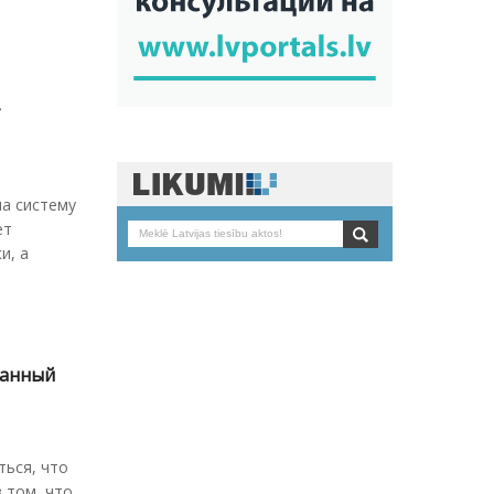
т
ла систему
ет
и, а
данный
ться, что
в том, что