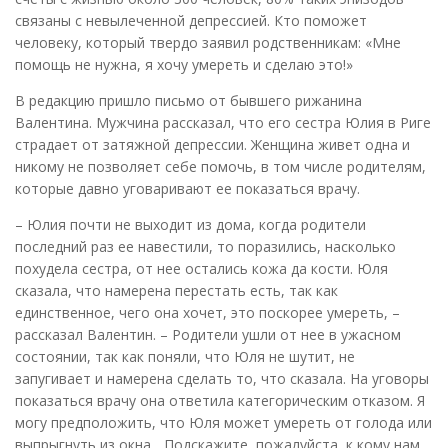
связаны с невылеченной депрессией. Кто поможет
человеку, который твердо заявил родственникам: «Мне
помощь не нужна, я хочу умереть и сделаю это!»
В редакцию пришло письмо от бывшего рижанина
Валентина. Мужчина рассказал, что его сестра Юлия в Риге
страдает от затяжной депрессии. Женщина живет одна и
никому не позволяет себе помочь, в том числе родителям,
которые давно уговаривают ее показаться врачу.
– Юлия почти не выходит из дома, когда родители
последний раз ее навестили, то поразились, насколько
похудела сестра, от нее остались кожа да кости. Юля
сказала, что намерена перестать есть, так как
единственное, чего она хочет, это поскорее умереть, –
рассказал Валентин. – Родители ушли от нее в ужасном
состоянии, так как поняли, что Юля не шутит, не
запугивает и намерена сделать то, что сказала. На уговоры
показаться врачу она ответила категорическим отказом. Я
могу предположить, что Юля может умереть от голода или
выпрыгнуть из окна... Подскажите, пожалуйста, к кому нам