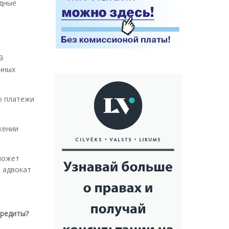
одные
й
чных
го платежи
жении
может
 адвокат
кредиты?