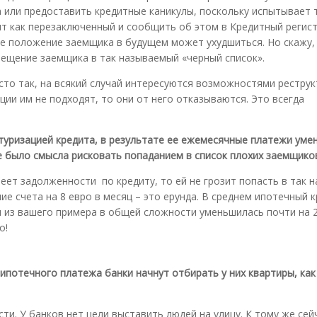
 или предоставить кредитные каникулы, поскольку испытывает 
т как перезаключенный и сообщить об этом в Кредитный регист
чае положение заемщика в будущем может ухудшиться. Но скажу,
мещение заемщика в так называемый «черный список».
сто так, на всякий случай интересуются возможностями реструк
ации им не подходят, то они от него отказываются. Это всегда
ктуризацией кредита, в результате ее ежемесячные платежи уме
е было смысла рисковать попаданием в список плохих заемщиков.
меет задолженности по кредиту, то ей не грозит попасть в так 
ние счета на 8 евро в месяц – это ерунда. В среднем ипотечный 
ы из вашего примера в общей сложности уменьшилась почти на 
о!
ипотечного платежа банки начнут отбирать у них квартиры, как
ти. У банков нет цели выставить людей на улицу. К тому же сей