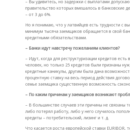
– Вы удивитесь, но задержки с выплатами допускаю
правительство которых вмешалось в банковские де
– от 3 до 6%.
Но я понимаю, что у латвийцев есть трудности с в
минимум тысяча заемщиков обращается в свой банк
кредитными обязательствами.
– Банки идут навстречу пожеланиям клиентов?
– Идут, когда для реструктуризации кредитов есть 
человек, но только 25 кредитов были признаны ну
кредитные каникулы, другим была дана возможнос
процентную ставку на весь период действия договор
семье заемщика существенную возможность сэкон
– По каким причинам у заемщиков возникают пробл
– В большинстве случаев эти причины не связаны 
либо потерял работу, либо у него случилось попол
кредиты – потребительский, лизинг и т. д.
Что касается роста европейской ставки EURIBOR, 