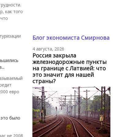
трудности.
р, как того
 что
туризации
Блог экономиста Смирнова
4 августа, 2026
Россия закрыла
ньшились
железнодорожные пункты
..
на границе с Латвией: что
это значит для нашей
называемый
страны?
кредит
2000 евро
 это было
час не 2008