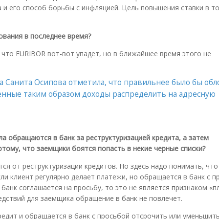
 и его способ борьбы с инфляцией. Цель повышения ставки в т
ования в последнее время?
, что EURIBOR вот-вот упадет, но в ближайшее время этого не
а Санита Осипова отметила, что правильнее было бы об
ченные таким образом доходы распределить на адресную
а обращаются в банк за реструктуризацией кредита, а затем
тому, что заемщики боятся попасть в некие черные списки?
ся от реструктуризации кредитов. Но здесь надо понимать, что
сли клиент регулярно делает платежи, но обращается в банк с 
 банк соглашается на просьбу, то это не является признаком «п
едствий для заемщика обращение в банк не повлечет.
кредит и обращается в банк с просьбой отсрочить или уменьшит