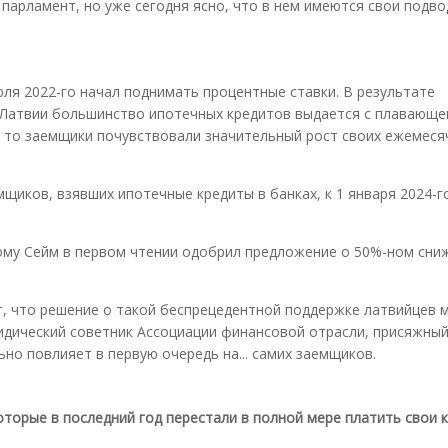
парламент, но уже сегодня ясно, что в нем имеются свои подв
ля 2022-го начал поднимать процентные ставки. В результате
в Латвии большинство ипотечных кредитов выдается с плавающе
, то заемщики почувствовали значительный рост своих ежемеся
мщиков, взявших ипотечные кредиты в банках, к 1 января 2024-
тому Сейм в первом чтении одобрил предложение о 50%-ном сни
т, что решение о такой беспрецедентной поддержке латвийцев 
идический советник Ассоциации финансовой отрасли, присяжный
ьно повлияет в первую очередь на... самих заемщиков.
оторые в последний год перестали в полной мере платить свои 