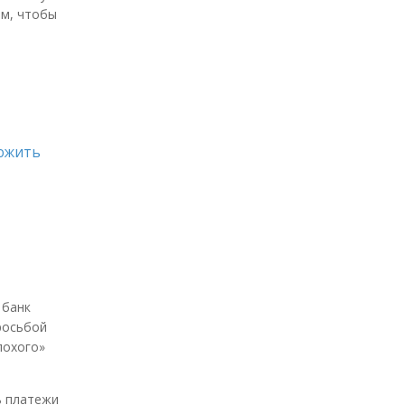
ом, чтобы
ложить
 банк
просьбой
лохого»
ь платежи