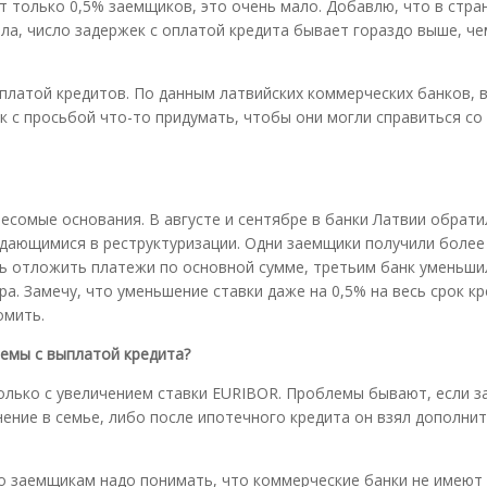
т только 0,5% заемщиков, это очень мало. Добавлю, что в стран
ла, число задержек с оплатой кредита бывает гораздо выше, че
ыплатой кредитов. По данным латвийских коммерческих банков, в
 с просьбой что-то придумать, чтобы они могли справиться со
весомые основания. В августе и сентябре в банки Латвии обрати
ждающимися в реструктуризации. Одни заемщики получили более
ть отложить платежи по основной сумме, третьим банк уменьши
а. Замечу, что уменьшение ставки даже на 0,5% на весь срок к
омить.
емы с выплатой кредита?
только с увеличением ставки EURIBOR. Проблемы бывают, если 
нение в семье, либо после ипотечного кредита он взял дополни
то заемщикам надо понимать, что коммерческие банки не имеют 