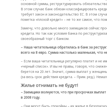
основной суммы, реструктурировать обязательства
В этом случае банк обязан классифицировать креди
требует закон и законодательство ЕС. В этом слу
пометка «плохой кредит» – не то же самое, что по
Замечу, что довольно много заемщиков сейчас про
кредита. Но так как условия банка по реструктуриз
своеобразный торг с банком.
– Наша читательница обратилась в банк за рестру
всего на 8 евро. Сумма настолько маленькая, что н
– Если ваша читательница регулярно платит и не и
«черный список». И вы не правы, говоря, что сниже
берется на 20 лет. Значит, сумма выплат у женщин
(за весь срок действия кредита. – Прим. ред.). Немал
Жилье отнимать не будут!
– Заемщики волнуются, что при просрочках выплат 
в 2008 году.
– Они могут быть спокойны – их жилье в безопаснос