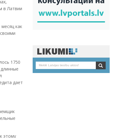
ах,
м в Латвии
 месяц как
 своими
лось 1750
 длинные
л
редита дает
заемщик
тельные
к этому