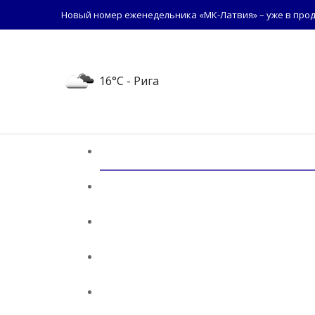
Новый номер еженедельника «МК-Латвия» – уже в прод
16°C
- Рига