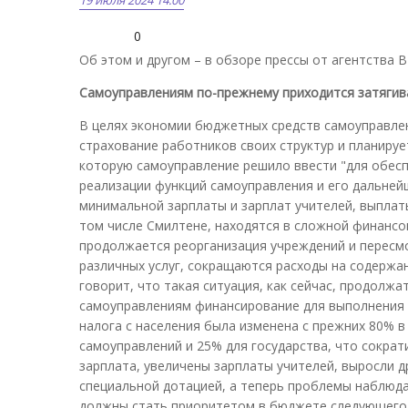
0
Об этом и другом – в обзоре прессы от агентства B
Самоуправлениям по-прежнему приходится затягив
В целях экономии бюджетных средств самоуправле
страхование работников своих структур и планируе
которую самоуправление решило ввести "для обес
реализации функций самоуправления и его дальнейш
минимальной зарплаты и зарплат учителей, выплаты
том числе Смилтене, находятся в сложной финансов
продолжается реорганизация учреждений и пересмо
различных услуг, сокращаются расходы на содержа
говорит, что такая ситуация, как сейчас, продолж
самоуправлениям финансирование для выполнения и
налога с населения была изменена с прежних 80% в
самоуправлений и 25% для государства, что сокра
зарплата, увеличены зарплаты учителей, выросли д
специальной дотацией, а теперь проблемы наблюда
должны стать приоритетом в бюджете следующего г