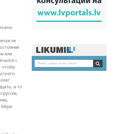
сложно
чески не
состоянии
ем или
ечался с
, чтобы
усского
оллег
цать, а то
о-русски,
ьниц
 Мери.