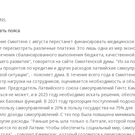
NS.
ать пояса
ние Смилтене с августа перестанет финансировать медицинское
т пересмотреть различные платежи. Это лишь одна из мер экон
печения сбалансированного выполнения бюджета, качественной
его развития", говорится на сайте Смилтенской думы. "Из-за 
 процентов по кредитам и других расходов латвийские самоупр
ой ситуации", - поясняет дума. В течение всего года в Смилтен
тр нагрузки на сотрудников, оценивается необходимость и об
ние. Председатель Латвийского союза самоуправлений Гинтс Ка
аться не может, и в 2025 году необходимо искать решения, обе
х базовых функций. В 2021 году пропорция поступлений подох
 пользу самоуправлений и 20% в пользу государства на 75% для
тило доходы самоуправлений. С тех пор была повышена минимал
ругие расходы. "Раньше речь шла только о Латгале, которой по
ются по всей Латвии. Чтобы обеспечить социальный мир, само
ода", - говорит Каминскис, который готовится к переговорам с