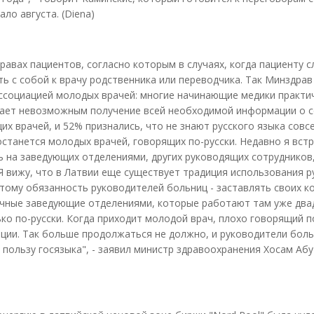
о августа. (Diena)
правах пациентов, согласно которым в случаях, когда пациенту 
ь с собой к врачу родственника или переводчика. Так Минздрав
ссоциацией молодых врачей: многие начинающие медики практи
елает невозможным получение всей необходимой информации о 
их врачей, и 52% признались, что не знают русского языка совс
останется молодых врачей, говорящих по-русски. Недавно я встр
ть на заведующих отделениями, других руководящих сотрудников
 Я вижу, что в Латвии еще существует традиция использования р
тому обязанность руководителей больниц - заставлять своих к
ычные заведующие отделениями, которые работают там уже двад
ко по-русски. Когда приходит молодой врач, плохо говорящий п
ции. Так больше продолжаться не должно, и руководители бол
 пользу госязыка", - заявил министр здравоохранения Хосам Абу