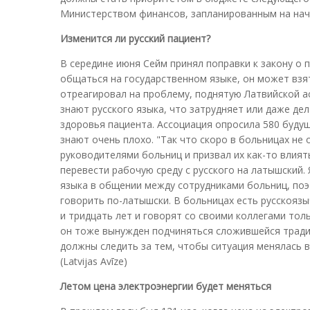
Министерством финансов, запланированным на начал
Изменится ли русский пациент?
В середине июня Сейм принял поправки к закону о 
общаться на государственном языке, он может взят
отреагировал на проблему, поднятую Латвийской а
знают русского языка, что затрудняет или даже д
здоровья пациента. Ассоциация опросила 580 будущ
знают очень плохо. "Так что скоро в больницах не 
руководителями больниц и призвал их как-то влия
перевести рабочую среду с русского на латышский.
языка в общении между сотрудниками больниц, поэ
говорить по-латышски. В больницах есть русскояз
и тридцать лет и говорят со своими коллегами толь
он тоже вынужден подчиняться сложившейся тради
должны следить за тем, чтобы ситуация менялась в
(Latvijas Avīze)
Летом цена электроэнергии будет меняться