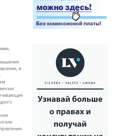
омии,
повышения
авления, в
е
ъем
минскис
спечивающие
одного
ьная
могали
управления