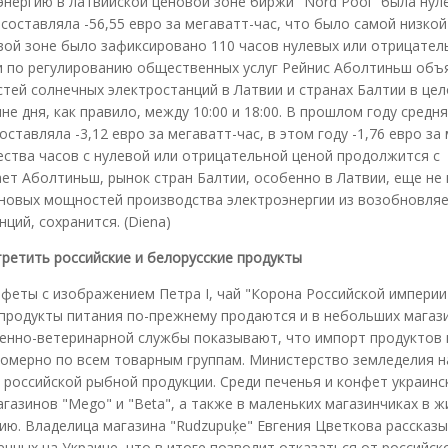
оэнергию в латвийской ценовой зоне биржи "Nord Pool" была нул
 составляла -56,55 евро за мегаватт-час, что было самой низкой
новой зоне было зафиксировано 110 часов нулевых или отрицател
ии по регулированию общественных услуг Рейнис Аболтиньш объ
ей солнечных электростанций в Латвии и странах Балтии в цело
 дня, как правило, между 10:00 и 18:00. В прошлом году средня
ставляла -3,12 евро за мегаватт-час, в этом году -1,76 евро за
ества часов с нулевой или отрицательной ценой продолжится с
ет Аболтиньш, рынок стран Балтии, особенно в Латвии, еще не
 новых мощностей производства электроэнергии из возобновля
ций, сохранится. (Diena)
третить российские и белорусские продукты
феты с изображением Петра I, чай "Корона Российской империи
е продукты питания по-прежнему продаются и в небольших магази
енно-ветеринарной службы показывают, что импорт продуктов 
вномерно по всем товарным группам. Министерство земледелия н
российской рыбной продукции. Среди печенья и конфет украинс
газинов "Mego" и "Beta", а также в маленьких магазинчиках в 
ию. Владелица магазина "Rudzupuķe" Евгения Цветкова рассказы
нных на Украине, что в итоге позволит отказаться от российск