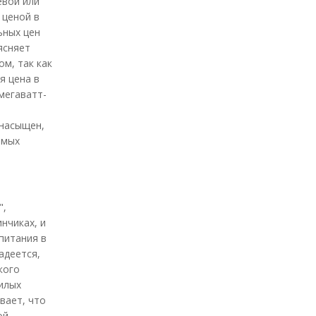
евой или
 ценой в
ьных цен
ясняет
м, так как
я цена в
 мегаватт-
 насыщен,
емых
",
нчиках, и
питания в
адеется,
кого
жилых
вает, что
ой