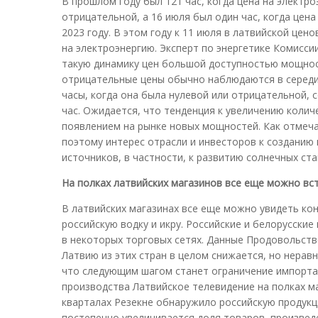
В прошлом году был 121 час, когда цена на электр
отрицательной, а 16 июля был один час, когда цена
2023 году. В этом году к 11 июля в латвийской це
на электроэнергию. Эксперт по энергетике Комисс
такую динамику цен большой доступностью мощност
отрицательные цены обычно наблюдаются в середине
часы, когда она была нулевой или отрицательной, со
час. Ожидается, что тенденция к увеличению колич
появлением на рынке новых мощностей. Как отмеча
поэтому интерес отрасли и инвесторов к созданию
источников, в частности, к развитию солнечных стан
На полках латвийских магазинов все еще можно вс
В латвийских магазинах все еще можно увидеть кон
российскую водку и икру. Российские и белорусски
в некоторых торговых сетях. Данные Продовольств
Латвию из этих стран в целом снижается, но нера
что следующим шагом станет ограничение импорта 
производства Латвийское телевидение на полках ма
кварталах Резекне обнаружило российскую продукц
постепенно увеличивается доля товаров, произведе