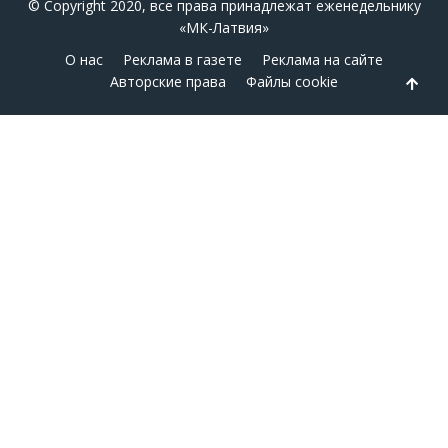
© Copyright 2020, все права принадлежат еженедельнику
«МК-Латвия»
О нас
Реклама в газете
Реклама на сайте
Авторские права
Файлы cookie
Back