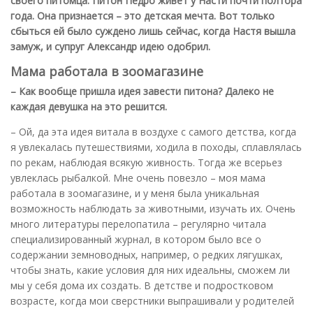
своего питомца. Питон Педро живет у Насти почти полтора
года. Она признается – это детская мечта. Вот только
сбыться ей было суждено лишь сейчас, когда Настя вышла
замуж, и супруг Александр идею одобрил.
Мама работала в зоомагазине
– Как вообще пришла идея завести питона? Далеко не
каждая девушка на это решится.
– Ой, да эта идея витала в воздухе с самого детства, когда
я увлекалась путешествиями, ходила в походы, сплавлялась
по рекам, наблюдая всякую живность. Тогда же всерьез
увлеклась рыбалкой. Мне очень повезло – моя мама
работала в зоомагазине, и у меня была уникальная
возможность наблюдать за животными, изучать их. Очень
много литературы перелопатила – регулярно читала
специализированный журнал, в котором было все о
содержании земноводных, например, о редких лягушках,
чтобы знать, какие условия для них идеальны, сможем ли
мы у себя дома их создать. В детстве и подростковом
возрасте, когда мои сверстники выпрашивали у родителей