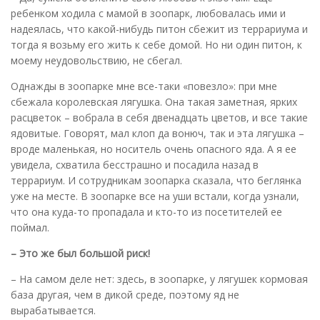
ребенком ходила с мамой в зоопарк, любовалась ими и
надеялась, что какой-нибудь питон сбежит из террариума и
тогда я возьму его жить к себе домой. Но ни один питон, к
моему неудовольствию, не сбегал.
Однажды в зоопарке мне все-таки «повезло»: при мне
сбежала королевская лягушка. Она такая заметная, ярких
расцветок – вобрала в себя двенадцать цветов, и все такие
ядовитые. Говорят, мал клоп да вонюч, так и эта лягушка –
вроде маленькая, но носитель очень опасного яда. А я ее
увидела, схватила бесстрашно и посадила назад в
террариум. И сотрудникам зоопарка сказала, что беглянка
уже на месте. В зоопарке все на уши встали, когда узнали,
что она куда-то пропадала и кто-то из посетителей ее
поймал.
– Это же был большой риск!
– На самом деле нет: здесь, в зоопарке, у лягушек кормовая
база другая, чем в дикой среде, поэтому яд не
вырабатывается.