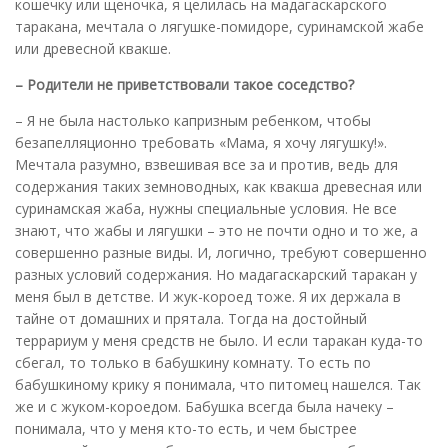
кошечку или щеночка, я целилась на мадагаскарского
таракана, мечтала о лягушке-помидоре, суринамской жабе
или древесной квакше.
– Родители не приветствовали такое соседство?
– Я не была настолько капризным ребенком, чтобы
безапелляционно требовать «Мама, я хочу лягушку!».
Мечтала разумно, взвешивая все за и против, ведь для
содержания таких земноводных, как квакша древесная или
суринамская жаба, нужны специальные условия. Не все
знают, что жабы и лягушки – это не почти одно и то же, а
совершенно разные виды. И, логично, требуют совершенно
разных условий содержания. Но мадагаскарский таракан у
меня был в детстве. И жук-короед тоже. Я их держала в
тайне от домашних и прятала. Тогда на достойный
террариум у меня средств не было. И если таракан куда-то
сбегал, то только в бабушкину комнату. То есть по
бабушкиному крику я понимала, что питомец нашелся. Так
же и с жуком-короедом. Бабушка всегда была начеку –
понимала, что у меня кто-то есть, и чем быстрее