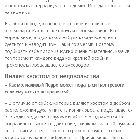
и положить в террариум, в его домик. Иногда отзывается
на свое имя.
В любой породе, конечно, есть свои истеричные
экземпляры. Как и те же попугаи в зоомагазине. Все
нормальные, а один какой-нибудь какаду все время
суетится и наводит шум. Так и со змеями. Поэтому
подбирать себе питомца нужно очень тщательно, изучив
темперамент каждого вида конкретной особи и
проконсультировавшись со змееводом.
Виляет хвостом от недовольства
– Как молчаливый Педро может подать сигнал тревоги,
если ему что-то не нравится?
– В отличие от собак, которые виляют хвостом в добром
расположении духа, у питона кончик хвоста подергивается
или ходит ходуном в случаях крайнего раздражения. Не
понравилось какое-то движение, слишком сильный шум или
чего-то испугался, – какого-то резкого звука – кончик
хвоста сразу начнет вибрировать. Причин может быть