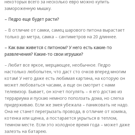
некоторых всего за несколько евро можно купить
замороженную мышку.
– Педро еще будет расти?
– В отличие от самки, самец шарового питона вырастает
только до метра, самка – сантиметров на 20 длиннее.
– Как вам живется с питоном? У него есть какие-то
развлечения? Какие-то свои игрушки?
– Любит все яркое, мерцающее, необычное. Педро
настолько любопытен, что даст сто очков вперед многим
котам! У него даже есть любимая картина, на которую он
может любоваться часами, а еще он смотрит с нами
телевизор. Бывает, он хочет погулять – я его достаю из
террариума и пускаю немного поползать дома, но слегка
придерживаю. Если же змея убежала – паниковать не надо.
Она не станет перегрызать провода, в отличие от хомяка,
котенка или щенка, а постарается укрыться в теплом,
темном месте. Если это холодное время года – может даже
залезть на батарею.