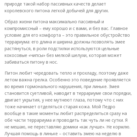
природе такой набор пассивных качеств делает
королевского питона легкой добычей для других.
Образ жизни питона максимально пассивный и
компромиссный – ему хорошо и с вами, и без вас. Главное
условие для его комфорта – это правильное обустройство
террариума: его длина и ширина должны позволять змее
растянуться, в роли подстилки используются цельные
кокосовые «чипсы» без мелкой шелухи, которая может
забиваться питону в нос.
Питон любит чередовать тепло и прохладу, поэтому даже
летом важна грелка. Особенно это поведение проявляется
во время гормонального нарушения, при линьке. Змея
становится суетливой, наводит в террариуме свои порядки,
двигает укрытия, у нее мутнеют глаза, потому что с них
тоже начинает отделяться старая кожа. Мой Педро
вообще в такие моменты любит распределиться сразу на
обе части террариума и проводить так чуть ли не сутки. Я
не мешаю, не переставляю домики «как лучше». Не кормлю.
Лучшая помощь в линьке – оставить змею на неделю в