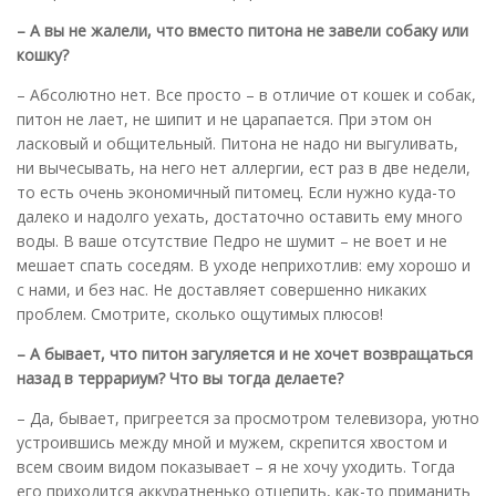
– А вы не жалели, что вместо питона не завели собаку или
кошку?
– Абсолютно нет. Все просто – в отличие от кошек и собак,
питон не лает, не шипит и не царапается. При этом он
ласковый и общительный. Питона не надо ни выгуливать,
ни вычесывать, на него нет аллергии, ест раз в две недели,
то есть очень экономичный питомец. Если нужно куда-то
далеко и надолго уехать, достаточно оставить ему много
воды. В ваше отсутствие Педро не шумит – не воет и не
мешает спать соседям. В уходе неприхотлив: ему хорошо и
с нами, и без нас. Не доставляет совершенно никаких
проблем. Смотрите, сколько ощутимых плюсов!
– А бывает, что питон загуляется и не хочет возвращаться
назад в террариум? Что вы тогда делаете?
– Да, бывает, пригреется за просмотром телевизора, уютно
устроившись между мной и мужем, скрепится хвостом и
всем своим видом показывает – я не хочу уходить. Тогда
его приходится аккуратненько отцепить, как-то приманить