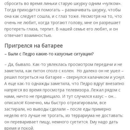
сбросить во время линьки старую шкурку одним «чулком».
Тогда приходится помогать – размачивать шкурку, чтобы
она как следует сошла, и с глаз тоже. Несмотря на то, что
очень не любит, когда трогают голову, мне он разрешает
протереть глаза, терпит. В нашей семье его любят, и он
отвечает взаимностью.
Пригрелся на батарее
– Были с Педро какие-то казусные ситуации?
– Да, бывало. Как-то увлеклась просмотром передачи и не
заметила, как питон сполз с колен. Но далеко он не ушел –
решил погреться на батарее – свернулся калачиком и уснул.
А еще как-то однажды заметила, что Педро вдруг внезапно
напрягся во время просмотра телевизора. Лежал рядом с
нами, ничто не предвещало. И тут случился казус – он…
описался! Конечно, мы быстро отреагировали, все
застирали, но выводы сделали – после еды примерно
неделю его лучше не трогать, из террариума не доставать:
он переваривает пищу, немного суетится. Ему надо дать
время и покой.