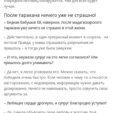
очередной питомец обнаружится, тем для всех будет
лучше.
После таракана ничего уже не страшно!
– Бедная бабушка! Ей, наверное, после мадагаскарского
таракана уже ничего не страшно в этой жизни.
– Действительно, в один прекрасный момент я созрела… на
питона! Правда, у мамы спрашивать разрешения не
пришлось – я тогда уже была замужем.
– И что, неужели супруг на это легко согласился? Или
пришлось долго уламывать?
– Да нет, я легко уговорила его. Можно сказать, что
победила очень быстро. Если человек к чему-то относится
настороженно, с недоверием, информацию нужно давать
дозированно. Ничего не навязывать, просто озвучить свои
аргументы за.
– Любящее сердце дрогнуло, и супруг благородно уступил?
– Да, сумела объяснить свою любовь к экзотам. Еще