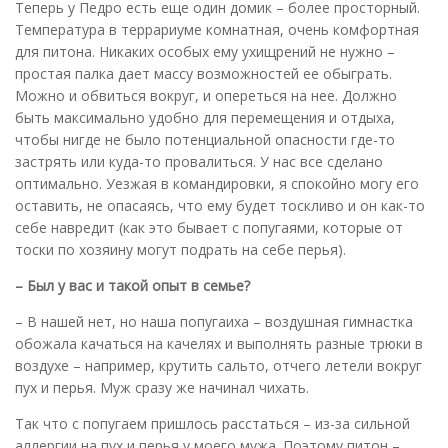
Теперь у Педро есть еще один домик – более просторный.
Температура в террариуме комнатная, очень комфортная
для питона. Никаких особых ему ухищрений не нужно –
простая палка дает массу возможностей ее обыграть.
Можно и обвиться вокруг, и опереться на нее. Должно
быть максимально удобно для перемещения и отдыха,
чтобы нигде не было потенциальной опасности где-то
застрять или куда-то провалиться. У нас все сделано
оптимально. Уезжая в командировки, я спокойно могу его
оставить, не опасаясь, что ему будет тоскливо и он как-то
себе навредит (как это бывает с попугаями, которые от
тоски по хозяину могут подрать на себе перья).
– Был у вас и такой опыт в семье?
– В нашей нет, но наша попугаиха – воздушная гимнастка
обожала качаться на качелях и выполнять разные трюки в
воздухе – например, крутить сальто, отчего летели вокруг
пух и перья. Муж сразу же начинал чихать.
Так что с попугаем пришлось расстаться – из-за сильной
аллергии на пух и перья у моего мужа. Поэтому питон –