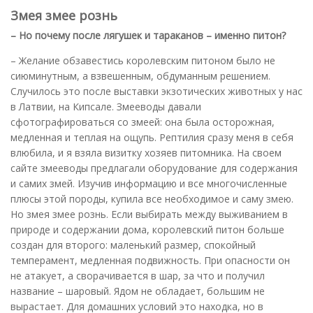
Змея змее рознь
– Но почему после лягушек и тараканов – именно питон?
– Желание обзавестись королевским питоном было не
сиюминутным, а взвешенным, обдуманным решением.
Случилось это после выставки экзотических животных у нас
в Латвии, на Кипсале. Змееводы давали
сфотографироваться со змеей: она была осторожная,
медленная и теплая на ощупь. Рептилия сразу меня в себя
влюбила, и я взяла визитку хозяев питомника. На своем
сайте змееводы предлагали оборудование для содержания
и самих змей. Изучив информацию и все многочисленные
плюсы этой породы, купила все необходимое и саму змею.
Но змея змее рознь. Если выбирать между выживанием в
природе и содержании дома, королевский питон больше
создан для второго: маленький размер, спокойный
темперамент, медленная подвижность. При опасности он
не атакует, а сворачивается в шар, за что и получил
название – шаровый. Ядом не обладает, большим не
вырастает. Для домашних условий это находка, но в