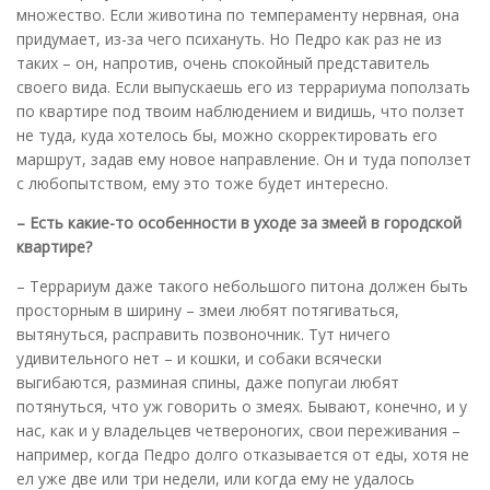
множество. Если животина по темпераменту нервная, она
придумает, из-за чего психануть. Но Педро как раз не из
таких – он, напротив, очень спокойный представитель
своего вида. Если выпускаешь его из террариума поползать
по квартире под твоим наблюдением и видишь, что ползет
не туда, куда хотелось бы, можно скорректировать его
маршрут, задав ему новое направление. Он и туда поползет
с любопытством, ему это тоже будет интересно.
– Есть какие-то особенности в уходе за змеей в городской
квартире?
– Террариум даже такого небольшого питона должен быть
просторным в ширину – змеи любят потягиваться,
вытянуться, расправить позвоночник. Тут ничего
удивительного нет – и кошки, и собаки всячески
выгибаются, разминая спины, даже попугаи любят
потянуться, что уж говорить о змеях. Бывают, конечно, и у
нас, как и у владельцев четвероногих, свои переживания –
например, когда Педро долго отказывается от еды, хотя не
ел уже две или три недели, или когда ему не удалось