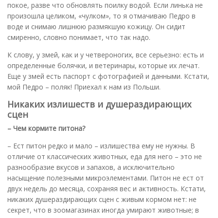
покое, разве что обновлять поилку водой. Если линька не
произошла целиком, «чулком», то я отмачиваю Педро в
воде и снимаю лишнюю размякшую кожицу. Он сидит
смиренно, словно понимает, что так надо.
К слову, у змей, как и у четвероногих, все серьезно: есть и
определенные болячки, и ветеринары, которые их лечат.
Еще у змей есть паспорт с фотографией и данными. Кстати,
мой Педро – поляк! Приехал к нам из Польши.
Никаких излишеств и душераздирающих
сцен
– Чем кормите питона?
– Ест питон редко и мало – излишества ему не нужны. В
отличие от классических животных, еда для него – это не
разнообразие вкусов и запахов, а исключительно
насыщение полезными микроэлементами. Питон не ест от
двух недель до месяца, сохраняя вес и активность. Кстати,
никаких душераздирающих сцен с живым кормом нет: не
секрет, что в зоомагазинах иногда умирают животные; в