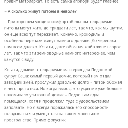
правит матриархат. То есть самка априори будет главнее.
– А сколько живут питоны в неволе?
– При хорошем уходе и комфортабельном террариуме
питоны могут жить до тридцати лет, так что, как мы шутим,
он еще всех тут переживет. Конечно, крокодилы и
особенно черепахи живут намного дольше. До черепахи
нам всем далеко. Кстати, даже обычная жаба живет сорок
лет. Так что эти земноводные намного интереснее, чем
кажутся с виду.
Кстати, домики в террариуме мастерил для Педро мой
супруг Саша: самый первый домик, который нам отдал
заводчик змей, прослужил довольно долго – питон обожал
в него прятаться. Но когда вырос, это укрытие уже больше
напоминало улиточный домик – Педро там едва
помещался, хотя и продолжал туда с удовольствием
заползать. Но я всегда поражалась его способности
складываться и умещаться на таком маленьком
пространстве. Прямо фокусник!