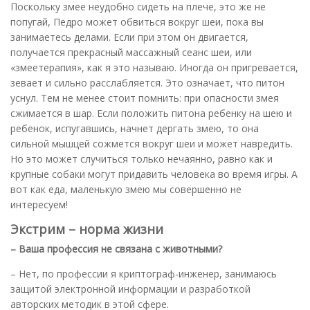
Поскольку змее неудобно сидеть на плече, это же не
попугай, Педро может обвиться вокруг шеи, пока вы
занимаетесь делами. Если при этом он двигается,
получается прекрасный массажный сеанс шеи, или
«змеетерапия», как я это называю. Иногда он пригревается,
зевает и сильно расслабляется. Это означает, что питон
уснул. Тем не менее стоит помнить: при опасности змея
сжимается в шар. Если положить питона ребенку на шею и
ребенок, испугавшись, начнет дергать змею, то она
сильной мышцей сожмется вокруг шеи и может навредить.
Но это может случиться только нечаянно, равно как и
крупные собаки могут придавить человека во время игры. А
вот как еда, маленькую змею мы совершенно не
интересуем!
Экстрим – норма жизни
– Ваша профессия не связана с животными?
– Нет, по профессии я криптограф-инженер, занимаюсь
защитой электронной информации и разработкой
авторских методик в этой сфере.