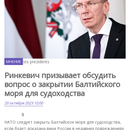
Flickr / Valsts prezidents
МНЕНИЕ
Ринкевич призывает обсудить
вопрос о закрытии Балтийского
моря для судоходства
20 октября 2023 10:00
0
НАТО следует закрыть Балтийское море для судоходства,
если будет доказана вина России в недавних повреждениях