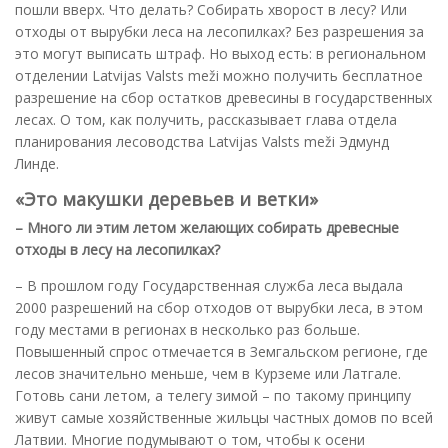
пошли вверх. Что делать? Собирать хворост в лесу? Или
отходы от вырубки леса на лесопилках? Без разрешения за
это могут выписать штраф. Но выход есть: в региональном
отделении Latvijas Valsts meži можно получить бесплатное
разрешение на сбор остатков древесины в государственных
лесах. О том, как получить, рассказывает глава отдела
планирования лесоводства Latvijas Valsts meži Эдмунд
Линде.
«Это макушки деревьев и ветки»
– Много ли этим летом желающих собирать древесные
отходы в лесу на лесопилках?
– В прошлом году Государственная служба леса выдала
2000 разрешений на сбор отходов от вырубки леса, в этом
году местами в регионах в несколько раз больше.
Повышенный спрос отмечается в Земгальском регионе, где
лесов значительно меньше, чем в Курземе или Латгале.
Готовь сани летом, а телегу зимой – по такому принципу
живут самые хозяйственные жильцы частных домов по всей
Латвии. Многие подумывают о том, чтобы к осени