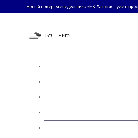
Новый номер еженедельника «МК-Латвия» – уже в прод
15°C
- Рига