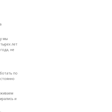
а
ду мы
етырех лет
года, не
аботать по
остоянно
рживаем
бирались и