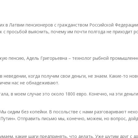
х в Латвии пенсионеров с гражданством Российской Федерации
 с просьбой выяснить, почему им почти полгода не приходит р
скую пенсию, Адель Григорьевна – технолог рыбной промышленно
 в неведении, когда получим свои деньги, не знаем. Какие-то но
ничем нас не обнадеживают.
ла, в моем случае это около 1800 евро. Конечно, на эти деньги
 Мы сидим без копейки. В посольстве с нами разговаривают нехо
 Путин». Отправить письмо мы, конечно, можем, но вопрос, дой
маем, какие шаги предпринять, что делать. Уже шутим друг с д