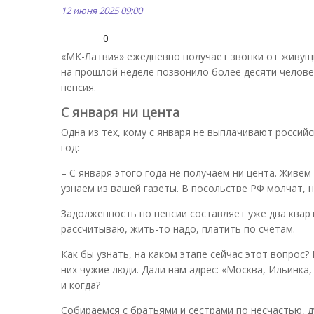
12 июня 2025 09:00
0
«МК-Латвия» ежедневно получает звонки от живущи
на прошлой неделе позвонило более десяти человек
пенсия.
С января ни цента
Одна из тех, кому с января не выплачивают россий
год:
– С января этого года не получаем ни цента. Живем
узнаем из вашей газеты. В посольстве РФ молчат, 
Задолженность по пенсии составляет уже два кварта
рассчитываю, жить-то надо, платить по счетам.
Как бы узнать, на каком этапе сейчас этот вопрос?
них чужие люди. Дали нам адрес: «Москва, Ильинка,
и когда?
Собираемся с братьями и сестрами по несчастью, ду