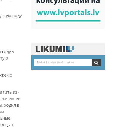
устую воду
 году у
ту в
ржек с
атить из-
плачевнее.
ы, ходил в
ми
льные,
концы с