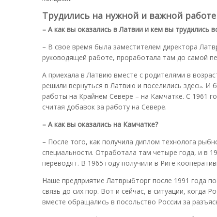
Трудились на нужной и важной работе
– А как вы оказались в Латвии и кем вы трудились в
– В свое время была заместителем директора Латвр
руководящей работе, проработала там до самой пен
А приехала в Латвию вместе с родителями в возраст
решили вернуться в Латвию и поселились здесь. И 
работы на Крайнем Севере – на Камчатке. С 1961 г
считая добавок за работу на Севере.
– А как вы оказались на Камчатке?
– После того, как получила диплом технолога рыбн
специальности. Отработала там четыре года, и в 19
переводят. В 1965 году получили в Риге кооператив
Наше предприятие Латврыбторг после 1991 года п
связь до сих пор. Вот и сейчас, в ситуации, когда
вместе обращались в посольство России за разъяс