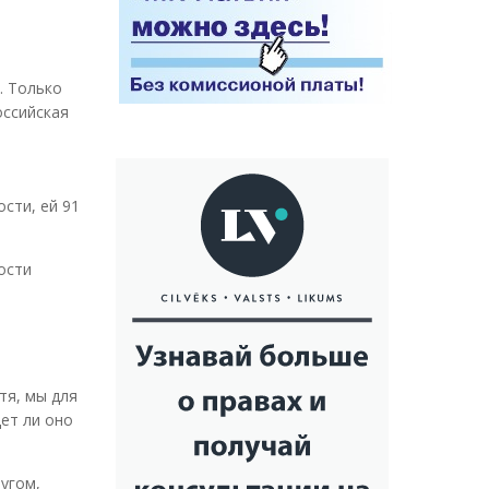
. Только
оссийская
сти, ей 91
вости
тя, мы для
дет ли оно
ругом,