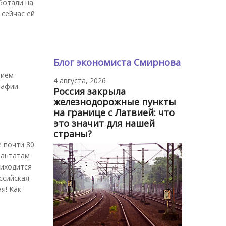
ботали на
 сейчас ей
Блог экономиста Смирнова
нием
4 августа, 2026
рафии
Россия закрыла
железнодорожные пункты
на границе с Латвией: что
это значит для нашей
страны?
е почти 80
лантатам
риходится
ссийская
я! Как