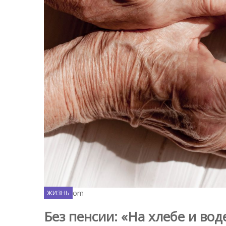
Freepik.com
ЖИЗНЬ
Без пенсии: «На хлебе и вод