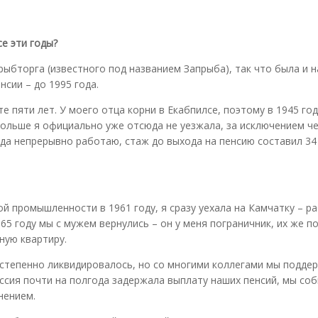
се эти годы?
ыбторга (известного под названием Запрыба), так что была и н
сии – до 1995 года.
е пяти лет. У моего отца корни в Екабпилсе, поэтому в 1945 го
больше я официально уже отсюда не уезжала, за исключением ч
ода непрерывно работаю, стаж до выхода на пенсию составил 34 
ой промышленности в 1961 году, я сразу уехала на Камчатку – р
65 году мы с мужем вернулись – он у меня пограничник, их же п
ную квартиру.
остепенно ликвидировалось, но со многими коллегами мы подде
 Россия почти на полгода задержала выплату наших пенсий, мы со
нением.