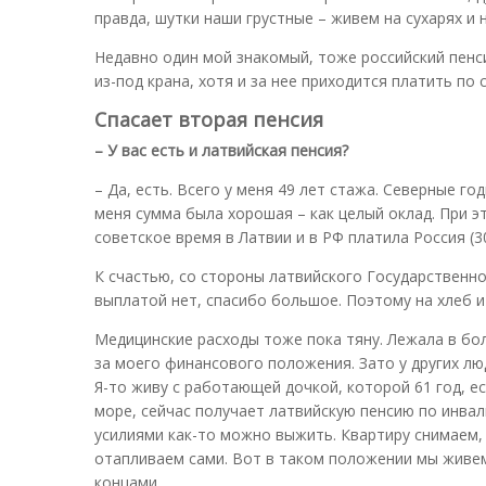
правда, шутки наши грустные – живем на сухарях и 
Недавно один мой знакомый, тоже российский пенси
из-под крана, хотя и за нее приходится платить по 
Спасает вторая пенсия
– У вас есть и латвийская пенсия?
– Да, есть. Всего у меня 49 лет стажа. Северные го
меня сумма была хорошая – как целый оклад. При эт
советское время в Латвии и в РФ платила Россия (30
К счастью, со стороны латвийского Государственно
выплатой нет, спасибо большое. Поэтому на хлеб и 
Медицинские расходы тоже пока тяну. Лежала в бол
за моего финансового положения. Зато у других лю
Я-то живу с работающей дочкой, которой 61 год, ес
море, сейчас получает латвийскую пенсию по инвал
усилиями как-то можно выжить. Квартиру снимаем, 
отапливаем сами. Вот в таком положении мы живем.
концами.