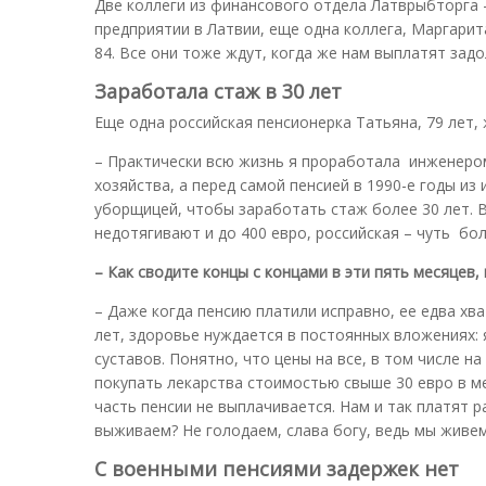
Две коллеги из финансового отдела Латврыбторга –
предприятии в Латвии, еще одна коллега, Маргарит
84. Все они тоже ждут, когда же нам выплатят задо
Заработала стаж в 30 лет
Еще одна российская пенсионерка Татьяна, 79 лет, 
– Практически всю жизнь я проработала инженеро
хозяйства, а перед самой пенсией в 1990-е годы из
уборщицей, чтобы заработать стаж более 30 лет. В
недотягивают и до 400 евро, российская – чуть бо
– Как сводите концы с концами в эти пять месяцев,
– Даже когда пенсию платили исправно, ее едва хв
лет, здоровье нуждается в постоянных вложениях:
суставов. Понятно, что цены на все, в том числе 
покупать лекарства стоимостью свыше 30 евро в ме
часть пенсии не выплачивается. Нам и так платят ра
выживаем? Не голодаем, слава богу, ведь мы живем
С военными пенсиями задержек нет