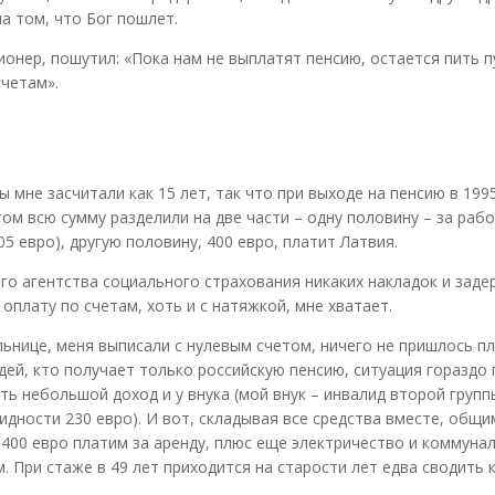
на том, что Бог пошлет.
онер, пошутил: «Пока нам не выплатят пенсию, остается пить п
счетам».
ды мне засчитали как 15 лет, так что при выходе на пенсию в 1995
ом всю сумму разделили на две части – одну половину – за рабо
5 евро), другую половину, 400 евро, платит Латвия.
го агентства социального страхования никаких накладок и заде
оплату по счетам, хоть и с натяжкой, мне хватает.
ьнице, меня выписали с нулевым счетом, ничего не пришлось пл
дей, кто получает только российскую пенсию, ситуация гораздо 
ть небольшой доход и у внука (мой внук – инвалид второй групп
идности 230 евро). И вот, складывая все средства вместе, общи
400 евро платим за аренду, плюс еще электричество и коммуна
 При стаже в 49 лет приходится на старости лет едва сводить 