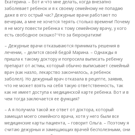
Екатерина. – Вот и что мне делать, когда внезапно
заболевает ребенок и я к своему семейному не попадаю
даже в его острый час? Дежурные врачи работают по
вечерам, а мне не хочется терять столько времени! Почему
я не могу повести ребенка к тому семейному врачу, у кого
есть свободное окошко? Что за бюрократизм!
– Дежурные врачи отказываются принимать решения в
лечении, – делится своей бедой Марина. – Однажды я
пришла к такому доктору и попросила выписать ребенку
препарат от астмы, который обычно выписывает семейный
врач (как назло, лекарство закончилось, а ребенок
заболел). Но дежурный врач отказала в рецепте, заявив,
что не может взять на себя такую ответственность, так
как не имеет доступа к медицинской карте ребенка. Вот и в
чем тогда заключается ее функция?
– А я получила такой же ответ от доктора, который
замещал моего семейного врача, хотя у него были все
медицинские карты пациента, – говорит Ольга. – Поэтому я
считаю дежурных и замещающих врачей бесполезными, они