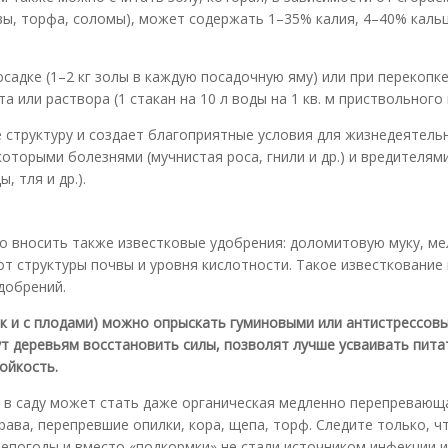
авы, торфа, соломы), может содержать 1–35% калия, 4–40% каль
осадке (1–2 кг золы в каждую посадочную яму) или при перекопк
а или раствора (1 стакан на 10 л воды на 1 кв. м приствольного 
 структуру и создает благо­приятные условия для жизнедеятель
оторыми болезнями (мучнистая роса, гнили и др.) и вредителям
 тля и др.).
о вносить также известковые удобрения: доломитовую муку, мел
от структуры почвы и уровня кислотности. Такое известкование
добрений.
ак и с плодами) можно опрыскать гуминовыми или антистрессов
ут деревьям восстановить силы, позволят лучше усваивать пит
ойкость.
 в саду может стать даже органическая медленно перепревающ
рава, перепревшие опилки, кора, щепа, торф. Следите только, ч
непогоды и вместо «подкормки» не стали источником инфекции 