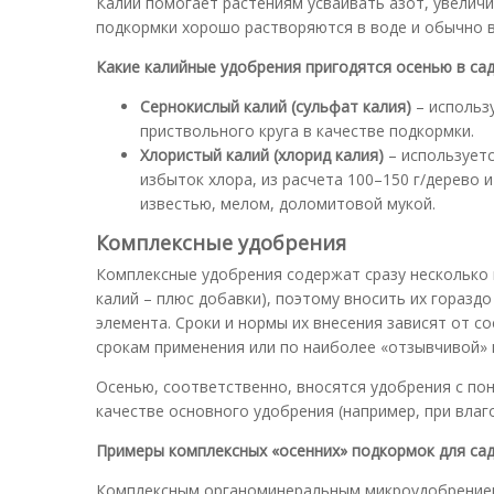
Калий помогает растениям усваивать азот, увелич
подкормки хорошо растворяются в воде и обычно в
Какие калийные удобрения пригодятся осенью в сад
Сернокислый калий (сульфат калия)
– использу
приствольного круга в качестве подкормки.
Хлористый калий (хлорид калия)
– использует
избыток хлора, из расчета 100–150 г/дерево 
известью, мелом, доломитовой мукой.
Комплексные удобрения
Комплексные удобрения содержат сразу несколько 
калий – плюс добавки), поэтому вносить их гораз
элемента. Сроки и нормы их внесения зависят от с
срокам применения или по наиболее «отзывчивой» ку
Осенью, соответственно, вносятся удобрения с пон
качестве основного удобрения (например, при влаг
Примеры комплексных «осенних» подкормок для сад
Комплексным органоминеральным микроудобрением 