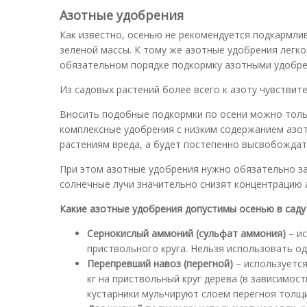
Азотные удобрения
Как известно, осенью не рекомендуется подкармли
зеленой массы. К тому же азотные удобрения легк
обязательном порядке подкормку азотными удобрен
Из садовых растений более всего к азоту чувствите
Вносить подобные подкормки по осени можно тольк
комплексные удобрения с низким содержанием азота
растениям вреда, а будет постепенно высвобождат
При этом азотные удобрения нужно обязательно зад
солнечные лучи значительно снизят концентрацию 
Какие азотные удобрения допустимы осенью в саду 
Сернокислый аммоний (сульфат аммония)
– и
приствольного круга. Нельзя использовать о
Перепревший навоз (перегной)
– используется
кг на приствольный круг дерева (в зависимост
кустарники мульчируют слоем перегноя толщи