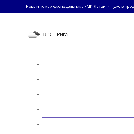
Новый номер еженедельника «МК-Латвия» – уже в прод
16°C
- Рига