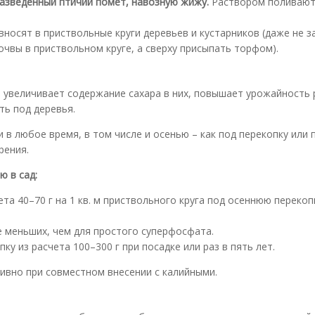
разведенный птичий помет, навозную жижу.
Раствором поливают
носят в приствольные круги дере­вьев и кустарников (даже не з
очвы в приствольном круге, а сверху присыпать торфом).
 увеличивает содержание сахара в них, повышает урожайность 
ть под деревья.
в любое время, в том числе и осенью – как под перекопку или 
рения.
 в сад:
ета 40–70 г на 1 кв. м приствольного круга под осеннюю переко
ое меньших, чем для простого суперфосфата.
ку из расчета 100–300 г при посадке или раз в пять лет.
вно при совместном внесении с калийными.