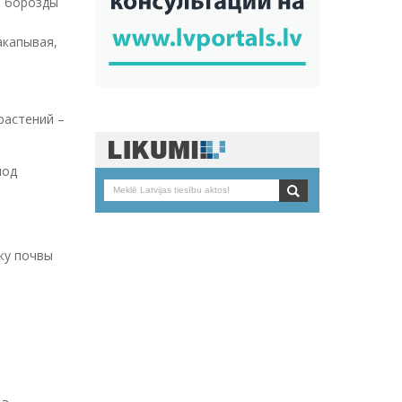
 борозды
акапывая,
растений –
под
пку почвы