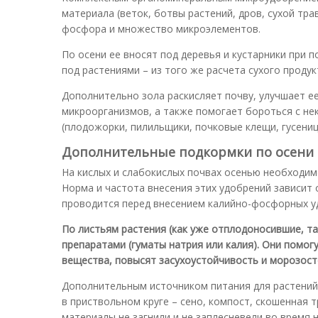
материала (веток, ботвы растений, дров, сухой тр
фосфора и множество микроэлементов.
По осени ее вносят под деревья и кустарники при п
под растениями – из того же расчета сухого продукт
Дополнительно зола раскисляет почву, улучшает ее
микроорганизмов, а также помогает бороться с нек
(плодожорки, пилильщики, почковые клещи, гусеницы,
Дополнительные подкормки по осени
На кислых и слабокислых почвах осенью необходим
Норма и частота внесения этих удобрений зависит 
проводится перед внесением калийно-фосфорных у
По листьям растения (как уже отплодоносившие, т
препаратами (гуматы натрия или калия). Они помог
вещества, повысят засухоустойчивость и морозост
Дополнительным источником питания для растений
в приствольном круге – сено, компост, скошенная т
материалы не загнили и не заплесневели во время 