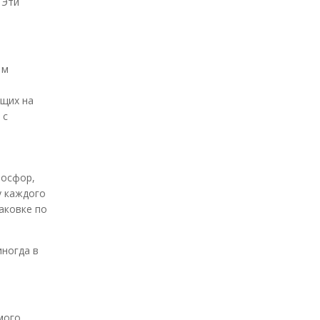
 Эти
 м
ющих на
 с
фосфор,
у каждого
аковке по
иногда в
мого