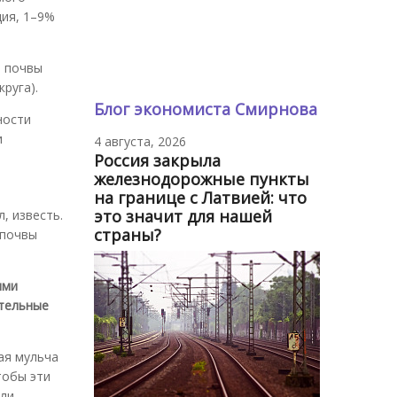
ция, 1–9%
е почвы
круга).
Блог экономиста Смирнова
ности
и
4 августа, 2026
Россия закрыла
железнодорожные пункты
на границе с Латвией: что
это значит для нашей
, известь.
страны?
 почвы
ыми
ательные
ая мульча
тобы эти
или