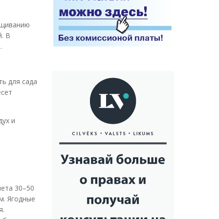
ращиванию
. В
.
ть для сада
есет
дух и
чета 30–50
м. Ягодные
я.