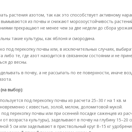
вать растения азотом, так как это способствует активному на
о вымываются из почвы и снижают морозоустойчивость растений
иями прекращают не менее чем за две недели до сбора урожая
льны такие культуры, как яблоня и смородина.
о под перекопку почвы или, в исключительных случаях, выбира
 либо те, где азот находится в связанном состоянии и не прин
ься до весны.
елывать в почву, а не рассыпать по ее поверхности, иначе воз
азота.
(на выбор):
спользуется под перекопку почвы из расчета 25–30 г на 1 кв. м
дновременно с известью, золой, мелом, доломитовой мукой.
 под перекопку почвы или при осенней посадке саженцев из рас
и от возраста культуры), заделывают в почву на глубину 15–20 с
ной 5 см или заделывают в приствольный круг 8–15 кг удобрени