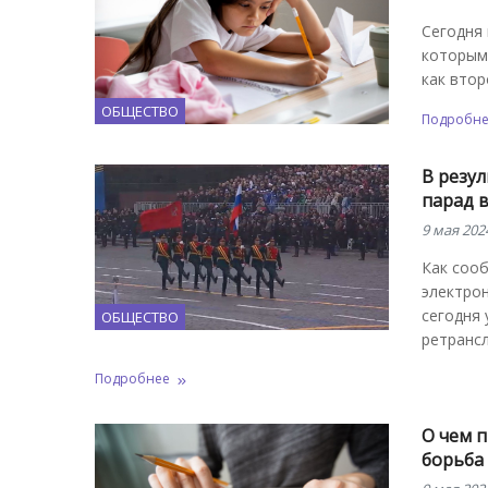
Сегодня 
которыми
как втор
ОБЩЕСТВО
Подробн
В резул
парад 
9 мая 202
Как соо
электро
сегодня 
ОБЩЕСТВО
ретрансл
Подробнее
О чем п
борьба