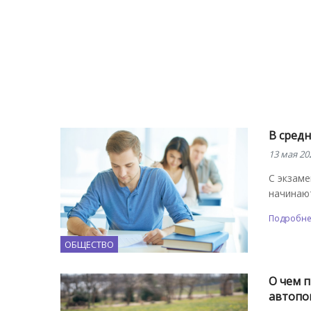
В сред
13 мая 20
С экзаме
начинаю
Подробн
ОБЩЕСТВО
О чем 
автопо