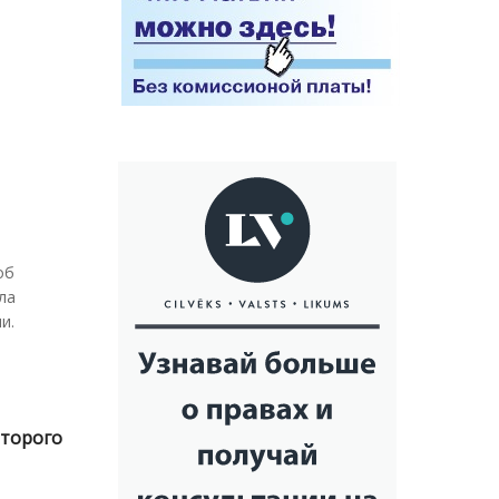
об
ла
и.
второго