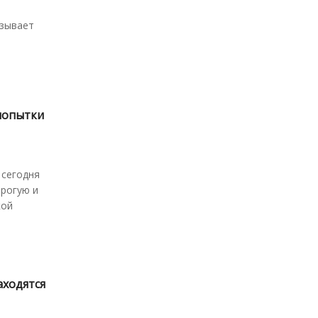
азывает
попытки
 сегодня
трогую и
кой
аходятся