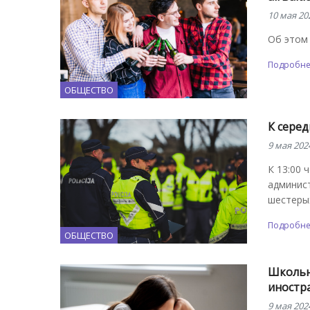
10 мая 20
Об этом 
Подробн
ОБЩЕСТВО
К сере
9 мая 202
К 13:00 
админис
шестерых
Подробн
ОБЩЕСТВО
Школьни
иностр
9 мая 202