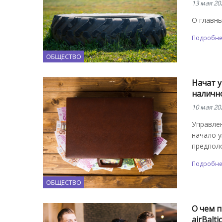
13 мая 20
О главны
Подробн
ОБЩЕСТВО
Начат 
налично
10 мая 20
Управле
начало у
предпол
Подробн
ОБЩЕСТВО
О чем п
аirBalt