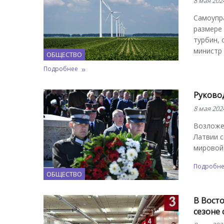
8 мая 202
Самоупр
размере 
турбин, 
министр 
ОБЩЕСТВО
Подробнее
Руково
8 мая 202
Возложе
Латвии 
мировой 
Подробн
ОБЩЕСТВО
В Вост
сезоне 