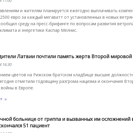
4 17:00
авлениям и жителям планируется ежегодно выплачивать компен
2500 евро за каждый мегаватт от установленных в новых ветря
сообщил среду на пресс-брифинге по вопросам развития ветроп
климата и энергетики Каспар Мелнис.
дители Латвии почтили память жертв Второй мировой
4 16:30
нием цветов на Рижском братском кладбище высшие должност
сегодня отметили годовщину разгрома нацизма и окончания Вто
войны в Европе.
ее
очной больнице от гриппа и вызванных им осложнений 
скончался 51 пациент