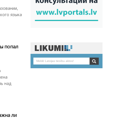
азовании,
ского языка
лы попал
о
шена
ль над
ажна ли