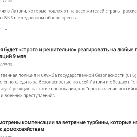
4 11:00
ях в Латвии, которые повлияют на всех жителей страны, расск
во BNS в ежедневном обзоре прессы.
ее
я будет «строго и решительно» реагировать на любые 
аций 9 мая
4 09:00
твенная полиция и Служба государственной безопасности (СГБ)
иленно следить за безопасностью по всей Латвии и обещают "с
ную" реакцию на такие провокации, как "прославление российс
 и военных преступлений".
мотрены компенсации за ветряные турбины, которые н
 к домохозяйствам