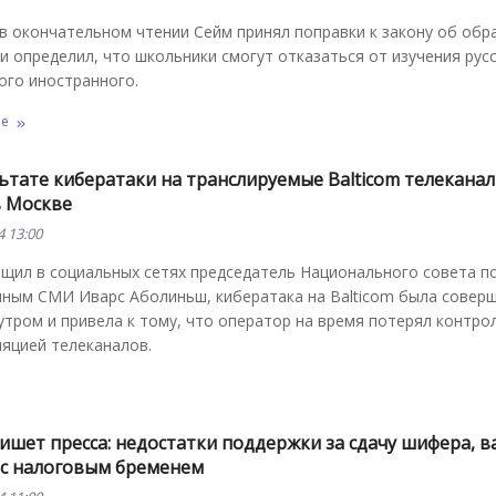
в окончательном чтении Сейм принял поправки к закону об обр
 определил, что школьники смогут отказаться от изучения рус
ого иностранного.
ее
ьтате кибератаки на транслируемые Balticom телекана
в Москве
4 13:00
бщил в социальных сетях председатель Национального совета п
нным СМИ Иварс Аболиньш, кибератака на Balticom была совер
утром и привела к тому, что оператор на время потерял контро
яцией телеканалов.
ишет пресса: недостатки поддержки за сдачу шифера, в
 с налоговым бременем