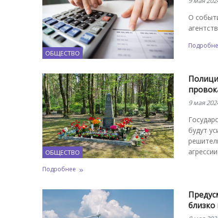
9 мая 202
О событи
агентст
Подробн
ОБЩЕСТВО
Полици
провок
9 мая 202
Государс
будут ус
решитель
агрессии
ОБЩЕСТВО
Подробнее
Предус
близко