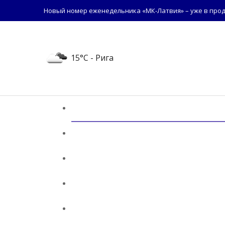
Новый номер еженедельника «МК-Латвия» – уже в прод
15°C
- Рига