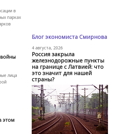
сации в
ных парках
арков
Блог экономиста Смирнова
4 августа, 2026
Россия закрыла
 войны
железнодорожные пункты
на границе с Латвией: что
это значит для нашей
ные лица
страны?
рой
в этом