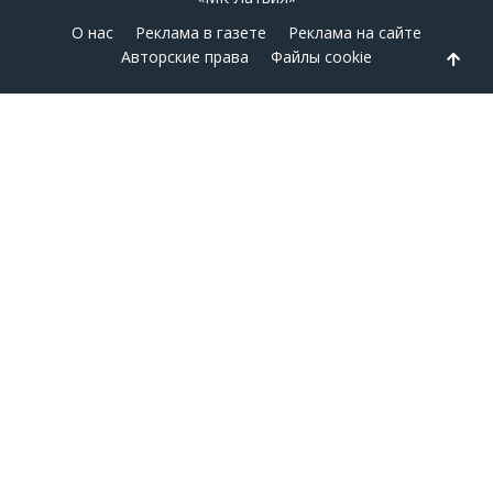
О нас
Реклама в газете
Реклама на сайте
Авторские права
Файлы cookie
Back