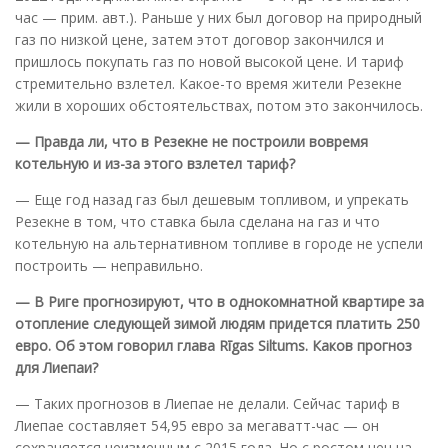
час — прим. авт.). Раньше у них был договор на природный
газ по низкой цене, затем этот договор закончился и
пришлось покупать газ по новой высокой цене. И тариф
стремительно взлетел. Какое-то время жители Резекне
жили в хороших обстоятельствах, потом это закончилось.
— Правда ли, что в Резекне не построили вовремя
котельную и из-за этого взлетел тариф?
— Еще год назад газ был дешевым топливом, и упрекать
Резекне в том, что ставка была сделана на газ и что
котельную на альтернативном топливе в городе не успели
построить — неправильно.
— В Риге прогнозируют, что в однокомнатной квартире за
отопление следующей зимой людям придется платить 250
евро. Об этом говорил глава
R
ī
gas
Siltums
. Каков прогноз
для Лиепаи?
— Таких прогнозов в Лиепае не делали. Сейчас тариф в
Лиепае составляет 54,95 евро за мегаватт-час — он
сохраняется неизменным с 2015 года. Но с ростом цен на