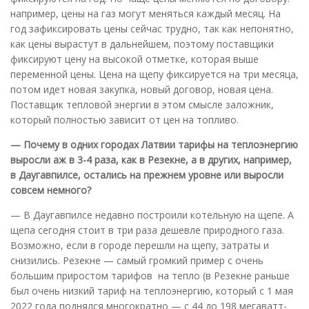
например, цены на газ могут меняться каждый месяц. На
год зафиксировать цены сейчас трудно, так как непонятно,
как цены вырастут в дальнейшем, поэтому поставщики
фиксируют цену на высокой отметке, которая выше
переменной цены. Цена на щепу фиксируется на три месяца,
потом идет новая закупка, новый договор, новая цена.
Поставщик тепловой энергии в этом смысле заложник,
который полностью зависит от цен на топливо.
— Почему в одних городах Латвии тарифы на теплоэнергию
выросли аж в 3-4 раза, как в Резекне, а в других, например,
в Даугавпилсе, остались на прежнем уровне или выросли
совсем немного?
— В Даугавпилсе недавно построили котельную на щепе. А
щепа сегодня стоит в три раза дешевле природного газа.
Возможно, если в городе перешли на щепу, затраты и
снизились. Резекне — самый громкий пример с очень
большим приростом тарифов на тепло (в Резекне раньше
был очень низкий тариф на теплоэнергию, который с 1 мая
2022 года поднялся многократно — с 44 до 198 мегаватт-