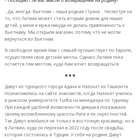
- Посещают ли вас мысли о возвращении на родину?
- Да, иногда. Вьетнам – наша родная страна… Несмотря на
то, что Латвия может стать вторым домом для наших
детей, у меня и мужа никуда не делась привязанность к
Вьетнаму. Мы открыли магазин, потому что не могли
вернуться во Вьетнам.
В свободное время Ким с семьей путешествует по Европе,
осуществляя свои детские мечты. Однако Латвия пока
остается тем местом, куда Ким хочет возвращаться.
■ ■ ■
Давут из турецкого города Адана и Назокат из Ташкента
познакомились на сайте знакомств, когда Назокат училась
в рижском университете Turība на менеджера по туризму.
При каждой удобной возможности девушка показывала
своему возлюбленному красоты Риги и ее окрестностей.
Так Давут влюбился не только в восточную красавицу, но и
в Латвию, куда он переехал в 2022 году после свадьбы,
которая состоялась в Турции. У себя на родине Давут