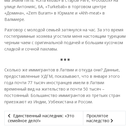
мы знаем пять: «Urfa kebab» в старой Риге, «Foodbox» на
улице Антонияс, 6А, «Turkebab» в торговом центре
«Домина», «Zem Buram» в Юрмале и «Ahh-meat» в
Валмиере.
Разговор с молодой семьей затянулся на час. За это время
гостеприимные хозяева угостили меня настоящим турецким
черным чаем с оригинальной подачей и большим кусочком
сладкой и сочной пахлавы.
■ ■ ■
Сколько же иммигрантов в Латвии и откуда они? Данные,
предоставленные УДГМ, показывают, что в январе этого
года почти 77 тысяч иностранцев имели в Латвии
временный вид на жительство и почти 50 тысяч –
постоянный. Большинство иммигрантов из третьих стран
приезжают из Индии, Узбекистана и России.
Единственный наследник: «Это
Проклятое
семейное дело!»
наследство