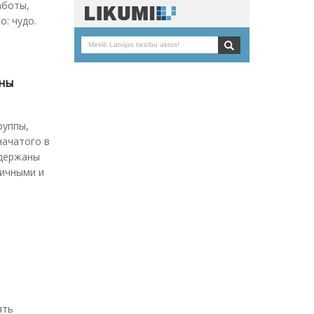
аботы,
о: чудо.
аны
руппы,
начатого в
адержаны
личными и
ять