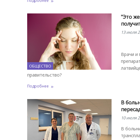
Подробнее
"Это же
получи
13 июля 2
Врачи и 
препарат
ОБЩЕСТВО
латвийце
правительство?
Подробнее
В больн
переса
10 июля 2
В больн
транспл