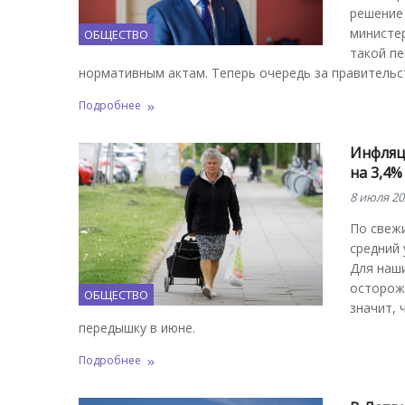
решение 
министе
ОБЩЕСТВО
такой пе
нормативным актам. Теперь очередь за правительс
Подробнее
Инфляци
на 3,4%
8 июля 20
По свежи
средний 
Для наши
осторожн
ОБЩЕСТВО
значит, 
передышку в июне.
Подробнее