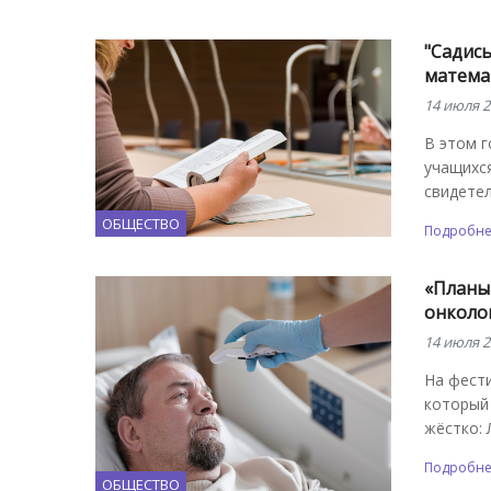
"Садись
матема
14 июля 2
В этом 
учащихся
свидете
ОБЩЕСТВО
Подробн
«Планы
онколо
14 июля 2
На фести
который 
жёстко: 
Подробн
ОБЩЕСТВО