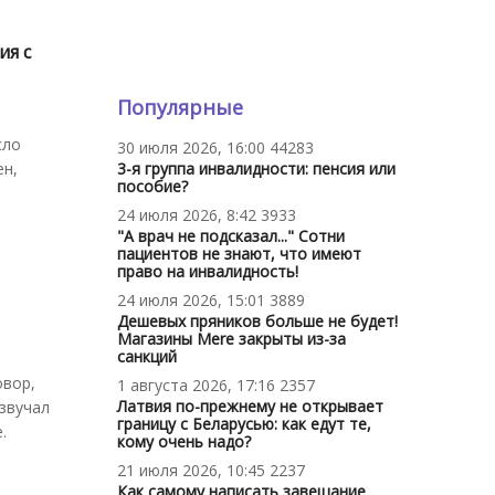
ия с
Популярные
сло
30 июля 2026, 16:00
44283
ен,
3-я группа инвалидности: пенсия или
пособие?
24 июля 2026, 8:42
3933
"А врач не подсказал..." Сотни
пациентов не знают, что имеют
право на инвалидность!
24 июля 2026, 15:01
3889
Дешевых пряников больше не будет!
Магазины Mere закрыты из-за
санкций
овор,
1 августа 2026, 17:16
2357
Латвия по-прежнему не открывает
звучал
границу с Беларусью: как едут те,
.
кому очень надо?
21 июля 2026, 10:45
2237
Как самому написать завещание