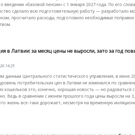
о введении «базовой пенсии» с 1 января 2027 года. По его слов
рство сделало всю подготовительную работу — разработало м
нсии, просчитало расходы, подготовило необходимые поправки 
твом.
я в Латвии: за месяц цены не выросли, зато за год по
26 14:25
м данным Центрального статистического управления, в июне 2
уровень потребительских цен в Латвии не изменился по сравнен
х кошельков это, конечно, хорошая новость — но радоваться 
о. Ведь в сравнении с июнем прошлого года цены выросли на 3
что жизнь все-таки дорожает, несмотря на временную инляцион