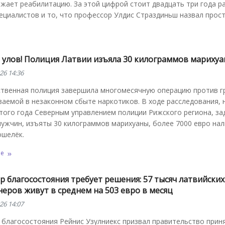
жает реабилитацию. За этой цифрой стоит двадцать три года р
ециалистов и то, что профессор Улдис Страздиньш назвал прост
о улов! Полиция Латвии изъяла 30 килограммов мариху
26 14:36
ственная полиция завершила многомесячную операцию против г
аемой в незаконном сбыте наркотиков. В ходе расследования, 
этого года Северным управлением полиции Рижского региона, з
мужчин, изъяты 30 килограммов марихуаны, более 7000 евро на
ошелёк.
ее
 благосостояния требует решения: 57 тысяч латвийских
еров живут в среднем на 503 евро в месяц
26 14:07
 благосостояния Рейнис Узулниекс призвал правительство прин