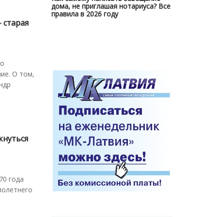
дома, не приглашая нотариуса? Все
правила в 2026 году
 старая
но
ие. О том,
ндр
кнуться
70 года
лолетнего