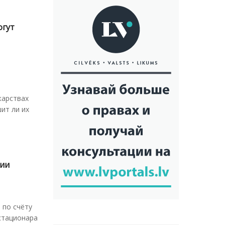
огут
карствах
ит ли их
вии
 по счёту
стационара