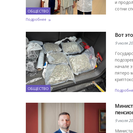
и продол
сотни сп
ОБЩЕСТВО
Подробнее
Вот эт
9 июля 20
Государ
подозрев
начале 
пятеро 
крипток
ОБЩЕСТВО
Подробн
Министр
пенсион
9 июля 20
Министр