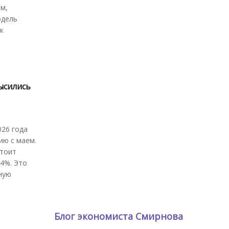
ам,
одель
к
высились
026 года
ию с маем.
стоит
,4%. Это
ную
Блог экономиста Смирнова