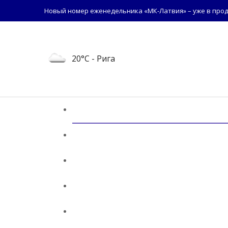
Новый номер еженедельника «МК-Латвия» – уже в прод
20°C
- Рига