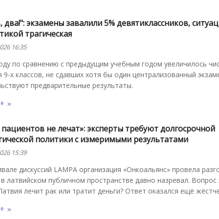
, два!": экзамены завалили 5% девятиклассников, ситуац
тикой трагическая
026 16:35
году по сравнению с предыдущим учебным годом увеличилось чи
 9-х классов, не сдавших хотя бы один централизованный экзам
льствуют предварительные результаты.
ее
 пациентов не лечат»: эксперты требуют долгосрочной
гической политики с измеримыми результатами
026 15:39
вале дискуссий LAMPA организация «Онкоальянс» провела разг
в латвийском публичном пространстве давно назревал. Вопрос 
Латвия лечит рак или тратит деньги? Ответ оказался ещё жёстче
ее