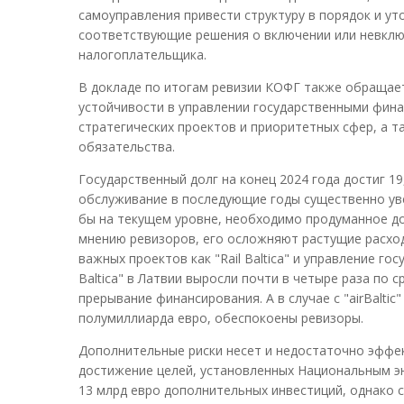
самоуправления привести структуру в порядок и у
соответствующие решения о включении или невклю
налогоплательщика.
В докладе по итогам ревизии КОФГ также обращает
устойчивости в управлении государственными фина
стратегических проектов и приоритетных сфер, а 
обязательства.
Государственный долг на конец 2024 года достиг 19
обслуживание в последующие годы существенно уве
бы на текущем уровне, необходимо продуманное д
мнению ревизоров, его осложняют растущие расход
важных проектов как "Rail Baltica" и управление гос
Baltica" в Латвии выросли почти в четыре раза по
прерывание финансирования. А в случае с "airBalti
полумиллиарда евро, обеспокоены ревизоры.
Дополнительные риски несет и недостаточно эффек
достижение целей, установленных Национальным эн
13 млрд евро дополнительных инвестиций, однако 