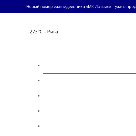
Новый номер еженедельника «МК-Латвия» – уже в прод
-273°C
- Рига