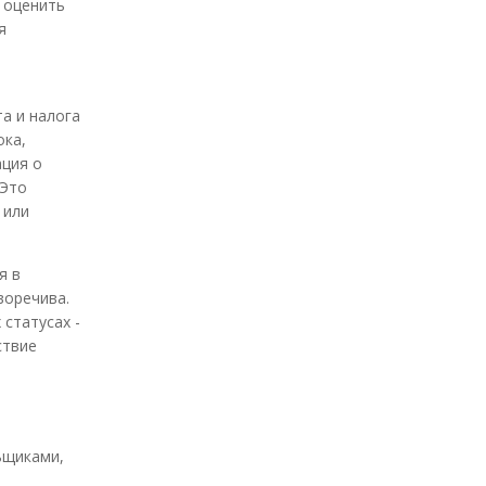
 оценить
я
а и налога
ока,
ация о
 Это
 или
я в
воречива.
статусах -
ствие
ьщиками,