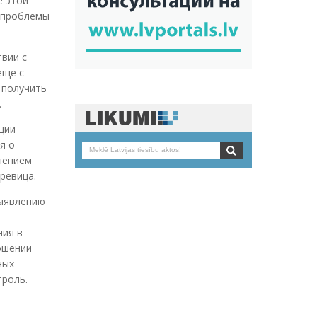
е этой
е проблемы
вии с
еще с
 получить
.
ции
я о
лением
ревица.
выявлению
ния в
ношении
ных
троль.