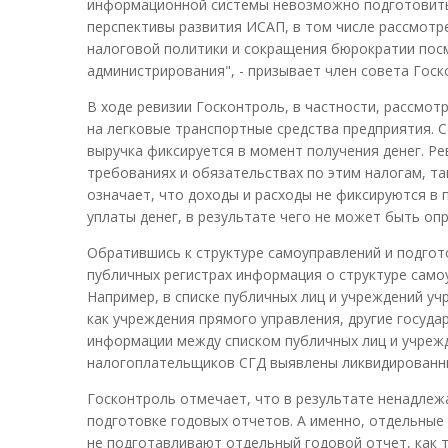
информационной системы невозможно подготовить 
перспективы развития ИСАП, в том числе рассмотре
налоговой политики и сокращения бюрократии пос
администрирования", - призывает член совета Госк
В ходе ревизии Госконтроль, в частности, рассмот
на легковые транспортные средства предприятия. С
выручка фиксируется в момент получения денег. Ре
требованиях и обязательствах по этим налогам, та
означает, что доходы и расходы не фиксируются в 
уплаты денег, в результате чего не может быть оп
Обратившись к структуре самоуправлений и подгот
публичных регистрах информация о структуре само
Например, в списке публичных лиц и учреждений у
как учреждения прямого управления, другие госуд
информации между списком публичных лиц и учрежд
налогоплательщиков СГД выявлены ликвидированны
Госконтроль отмечает, что в результате ненадлеж
подготовке годовых отчетов. А именно, отдельны
не подготавливают отдельный годовой отчет, как