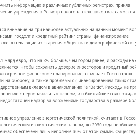
точнить информацию в различных публичных регистрах, приняв
чении учреждения в Регистр налогоплательщиков как самостоя
ся внимание на три наиболее актуальных на данный момент во
нсами: госдолг и кредитный рейтинг страны, финансирование
также вытекающие из старения общества и демографической сит
,1 млрд евро, что на 8% больше, чем годом ранее, и расходы на 
личатся. Чтобы сохранить доверие инвесторов и кредитный ре
олгосрочное финансовое планирование, отмечает Госконтроль. 
ы на оборону, а также проблемы с финансированием таких стр
ударственным вкладом в авиакомпанию "airBaltic". Расходы на про
 сравнению с первоначальным планом, и в ближайшие годы ожида
c" недостаточен надзор за вложениями государства в размере бо
тивное управление энергетической политикой, считают в Госко
ергетическим и климатическим планом, до 2030 года необходи
сейчас обеспечены лишь неполные 30% от этой суммы. Существу