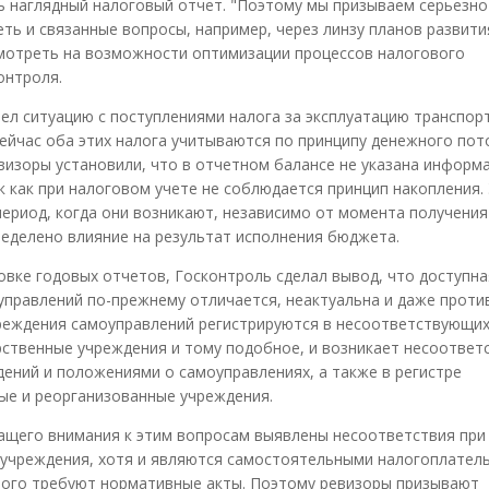
наглядный налоговый отчет. "Поэтому мы призываем серьезно
ть и связанные вопросы, например, через линзу планов развити
мотреть на возможности оптимизации процессов налогового
онтроля.
рел ситуацию с поступлениями налога за эксплуатацию транспорт
ейчас оба этих налога учитываются по принципу денежного пот
визоры установили, что в отчетном балансе не указана информ
к как при налоговом учете не соблюдается принцип накопления.
период, когда они возникают, независимо от момента получения
ределено влияние на результат исполнения бюджета.
овке годовых отчетов, Госконтроль сделал вывод, что доступна
управлений по-прежнему отличается, неактуальна и даже проти
чреждения самоуправлений регистрируются в несоответствующих 
арственные учреждения и тому подобное, и возникает несоответ
ений и положениями о самоуправлениях, а также в регистре
е и реорганизованные учреждения.
ащего внимания к этим вопросам выявлены несоответствия при
е учреждения, хотя и являются самостоятельными налогоплател
 того требуют нормативные акты. Поэтому ревизоры призывают