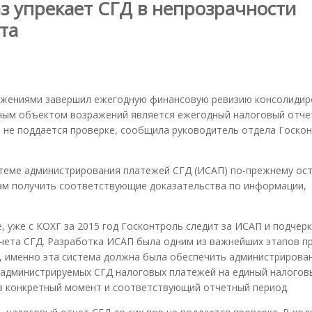
з упрекает СГД в непрозрачности
та
ражениями завершил ежегодную финансовую ревизию консолиди
авным объектом возражений является ежегодный налоговый отч
р не поддается проверке, сообщила руководитель отдела Госко
теме администрирования платежей СГД (ИСАП) по-прежнему ос
м получить соответствующие доказательства по информации,
, уже с КОХГ за 2015 год Госконтроль следит за ИСАП и подчер
чета СГД. Разработка ИСАП была одним из важнейших этапов п
, именно эта система должна была обеспечить администрирован
 администрируемых СГД налоговых платежей на единый налоговы
 в конкретный момент и соответствующий отчетный период.