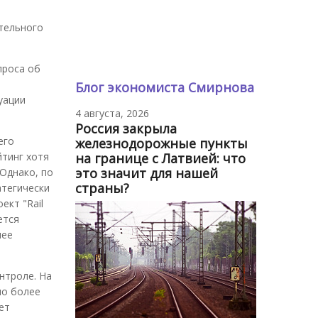
тельного
проса об
Блог экономиста Смирнова
уации
4 августа, 2026
Россия закрыла
его
железнодорожные пункты
на границе с Латвией: что
йтинг хотя
это значит для нашей
Однако, по
страны?
атегически
ект "Rail
ется
лее
нтроле. На
мо более
ет