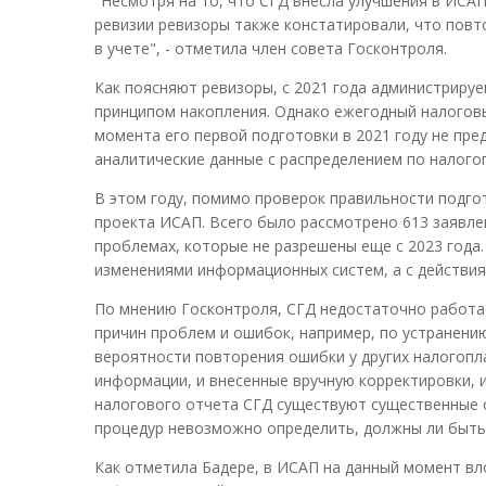
"Несмотря на то, что СГД внесла улучшения в ИСАП
ревизии ревизоры также констатировали, что пов
в учете", - отметила член совета Госконтроля.
Как поясняют ревизоры, с 2021 года администриру
принципом накопления. Однако ежегодный налоговы
момента его первой подготовки в 2021 году не пр
аналитические данные с распределением по налого
В этом году, помимо проверок правильности подгот
проекта ИСАП. Всего было рассмотрено 613 заявлен
проблемах, которые не разрешены еще с 2023 года
изменениями информационных систем, а с действия
По мнению Госконтроля, СГД недостаточно работае
причин проблем и ошибок, например, по устранени
вероятности повторения ошибки у других налогопл
информации, и внесенные вручную корректировки, и
налогового отчета СГД существуют существенные о
процедур невозможно определить, должны ли быть 
Как отметила Бадере, в ИСАП на данный момент вл