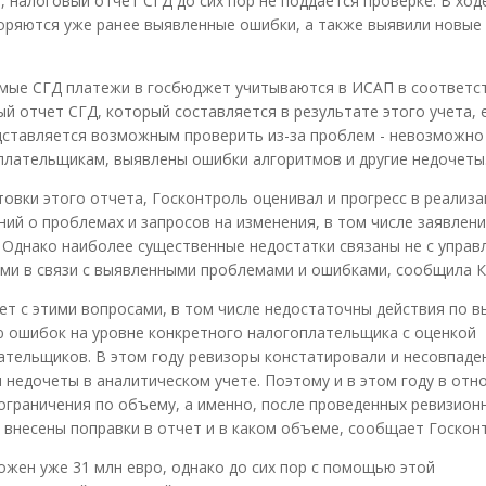
, налоговый отчет СГД до сих пор не поддается проверке. В ход
торяются уже ранее выявленные ошибки, а также выявили новы
емые СГД платежи в госбюджет учитываются в ИСАП в соответст
й отчет СГД, который составляется в результате этого учета, 
едставляется возможным проверить из-за проблем - невозможно
плательщикам, выявлены ошибки алгоритмов и другие недочеты
овки этого отчета, Госконтроль оценивал и прогресс в реализа
ий о проблемах и запросов на изменения, в том числе заявлени
. Однако наиболее существенные недостатки связаны не с управ
ми в связи с выявленными проблемами и ошибками, сообщила К
т с этими вопросами, в том числе недостаточны действия по 
ю ошибок на уровне конкретного налогоплательщика с оценкой
ательщиков. В этом году ревизоры констатировали и несовпаде
 недочеты в аналитическом учете. Поэтому и в этом году в от
граничения по объему, а именно, после проведенных ревизион
внесены поправки в отчет и в каком объеме, сообщает Госкон
ожен уже 31 млн евро, однако до сих пор с помощью этой