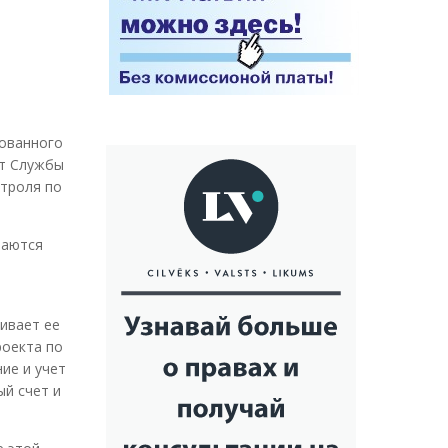
рованного
ет Службы
нтроля по
таются
кивает ее
роекта по
ие и учет
й счет и