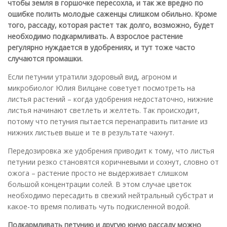
чтобы земля в горшочке пересохла, и так же вредно по
ошибке полить молодые саженцы слишком обильно. Кроме
того, рассаду, которая растет так долго, возможно, будет
необходимо подкармливать. А взрослое растение
регулярно нуждается в удобрениях, и тут тоже часто
случаются промашки.
Если петунии утратили здоровый вид, агроном и
микробиолог Юлия Вилцане советует посмотреть на
листья растений – когда удобрения недостаточно, нижние
листья начинают светлеть и желтеть. Так происходит,
потому что петуния пытается перенаправить питание из
нижних листьев выше и те в результате чахнут.
Передозировка же удобрения приводит к тому, что листья
петунии резко становятся коричневыми и сохнут, словно от
ожога – растение просто не выдерживает слишком
большой концентрации солей. В этом случае цветок
необходимо пересадить в свежий нейтральный субстрат и
какое-то время поливать чуть подкисленной водой.
Подкармливать петунию и другую юную рассаду можно