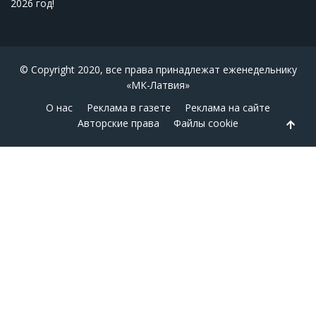
2026 год
!
© Copyright 2020, все права принадлежат еженедельнику
«МК-Латвия»
О нас
Реклама в газете
Реклама на сайте
Авторские права
Файлы cookie
Back