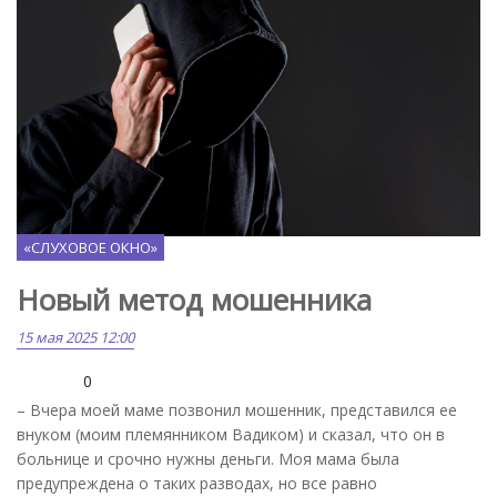
Freepik.com
«СЛУХОВОЕ ОКНО»
Новый метод мошенника
15 мая 2025 12:00
0
– Вчера моей маме позвонил мошенник, представился ее
внуком (моим племянником Вадиком) и сказал, что он в
больнице и срочно нужны деньги. Моя мама была
предупреждена о таких разводах, но все равно