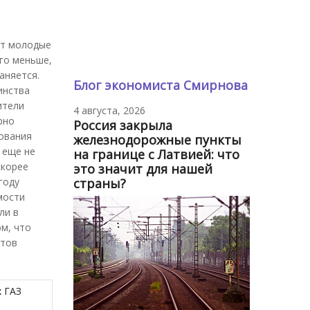
ют молодые
ого меньше,
аняется.
Блог экономиста Смирнова
инства
ители
4 августа, 2026
рно
Россия закрыла
дования
железнодорожные пункты
 еще не
на границе с Латвией: что
скорее
это значит для нашей
страны?
году
мости
ли в
ом, что
нтов
х ГАЗ