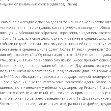
нды на оптимальный срок в один год.(Diena)
экзаменов ежегодно освобождается то или иное количество шк
лично заявила, что ситуация, когда в учебном заведении обяз
опиющая, и обещала разобраться. Опрошенные изданием экспер
Covid-19 сделала свое дело, однако и без нее в средних школах
 особыми потребностями, поэтому нет оснований подвергать со
 экзамены в средней школе сдают более 14 тысяч учеников 12-х
ния образования (ГЦСО) показывают, что 1324 ученика не сдав
атышскому и 1154 - по английскому языку. Высок процент осво
 Начальник отдела содержания образования Даугавпилсского уп
водители школ не могут ставить под сомнение диагнозы врачей
ов №112 освобождают учащихся от государственной проверочн
нного обучения, в которых от экзаменов освобождены более 15
жиданностью в нынешнем учебном году, директор Рижской 1-й ср
ает, что особых изменений нет, поскольку примерно 10 процен
ть, что это как-то связано с пандемией Covid-19. Дистанционное
емы со здоровьем, такие как аутизм, различные фобии, трудн