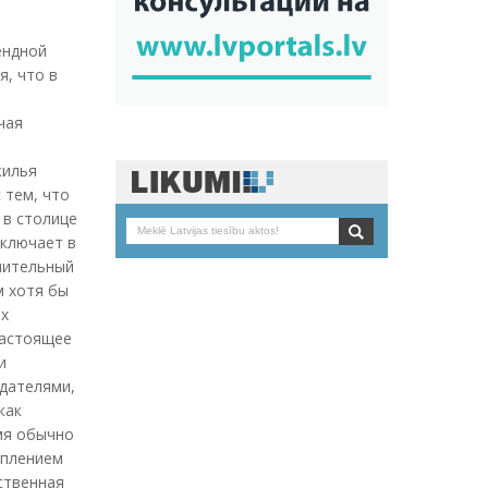
ендной
, что в
чая
жилья
 тем, что
 в столице
включает в
пительный
м хотя бы
ых
настоящее
и
одателями,
как
мя обычно
уплением
ственная