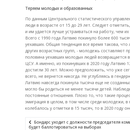
Теряем молодых и образованных
По данным Центрального статистического управлен
люди в возрасте от 15 до 29 лет. Следует отметит
и им удается лучше устраиваться на работу, чем и
Всего с 1990 года Латвию покинуло более 600 тыс
уехавших. Общая тенденция все время такова, что 
других возрастных групп, - молодежь составляют 
половина уехавших молодых людей возвращается в 
ЦСУ. А именно, из покинувших в 2020 году Латвию 1
достигли 30 лет. Можно предположить, что уже сег
всего, не вернется никогда. Не углубляясь в гендер
Латвию навсегда покинула тысяча еще не созданны
могло бы родиться не менее тысячи детей. Наблюде
постоянные отношения. Плохо то, что такие процес
эмиграция в целом, в том числе среди молодежи, в
колебалось у отметки в 15 тысяч, то в 2020 году он
Бондарс уходит с должности председателя коми
будет баллотироваться на выборах