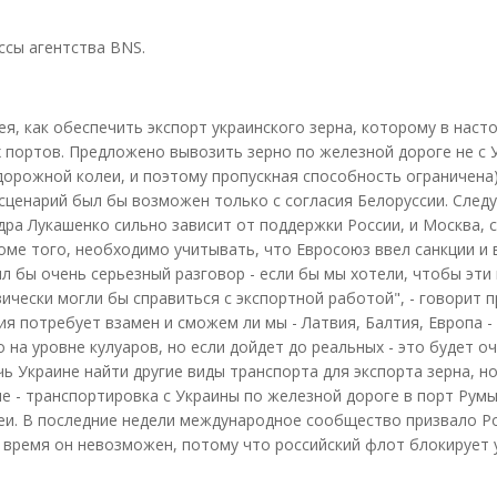
ссы агентства BNS.
я, как обеспечить экспорт украинского зерна, которому в наст
 портов. Предложено вывозить зерно по железной дороге не с 
орожной колеи, и поэтому пропускная способность ограничена)
сценарий был бы возможен только с согласия Белоруссии. След
ра Лукашенко сильно зависит от поддержки России, и Москва, 
роме того, необходимо учитывать, что Евросоюз ввел санкции и 
ыл бы очень серьезный разговор - если бы мы хотели, чтобы эти
ически могли бы справиться с экспортной работой", - говорит 
я потребует взамен и сможем ли мы - Латвия, Балтия, Европа -
 на уровне кулуаров, но если дойдет до реальных - это будет о
ь Украине найти другие виды транспорта для экспорта зерна, но
 - транспортировка с Украины по железной дороге в порт Румы
еи. В последние недели международное сообщество призвало Р
е время он невозможен, потому что российский флот блокирует 