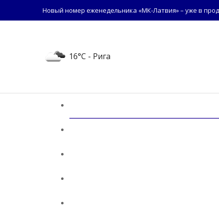
Новый номер еженедельника «МК-Латвия» – уже в прод
16°C
- Рига