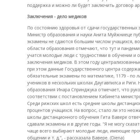
поддержка и можно ли будет заключить договор аре
Заключения - дело медиков
По состоянию здоровья от сдачи государственных 
Министр образования и науки Анита Муйжниеце пуб
экзамены не сдаются большим числом учащихся, в
области образования отмечают, что тут и пандемия 
учатся молодые люди с трудностями в обучении и
заключения медиков. В этом году централизованные
при этом данные Государственного центра содержа
обязательные экзамены по математике, 1179 - по л
учеников в нескольких школах Даугавпилса и Риги.
образования Инара Спринджука отмечает, что руко
соответствии с постановлением Кабинета министр
Среди рижских школ есть средние школы дистанцио
процентов учащихся. На вопрос, стало ли это нео
школы дистанционного обучения Гита Вавере отвеч
сдавали экзамены и в другие годы. "Я не могу сказа
чаще всего выбирают молодые люди, имеющие пробл
общении и т. д.", - рассказала Вавере. (Diena)