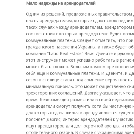
Мало надежды на арендодателей
Одним из решений, предложенных правительством 
платы арендодателям, которые сдают свою недвижи
таких случаях между арендодателем, арендатором 
соответствии с которым арендодателю будет возм
коммунальные платежи. Следует отметить, что при
гражданского населения Украины, а также будет о
компании "Latio Real Estate" Эвия Дзените и руков
этот инструмент может успешно работать в регион
может быть сложно. Большим камнем преткновения 
себя еще и коммунальные платежи. И Дзените, и 
сезон в столице ставят под сомнение вероятность 
минимальную прибыль. Это может существенно сни
трехсторонних соглашений. Даргис указывает, что
время безвозмездно разместили в своей недвижимо
арендодатели смогут получить хотя бы частичную 
для которых сдача жилья в аренду является сущест
поясняет Даргис, интерес арендодателей к участи
ищут арендаторов для долгосрочной аренды, чтобы
отопительного сезона. В случае с украинскими аре