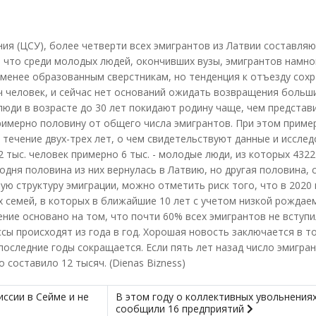
ия (ЦСУ), более четверти всех эмигрантов из Латвии составля
ь, что среди молодых людей, окончивших вузы, эмигрантов намн
х менее образованным сверстникам, но тенденция к отъезду сохр
яч человек, и сейчас нет оснований ожидать возвращения больш
люди в возрасте до 30 лет покидают родину чаще, чем представ
примерно половину от общего числа эмигрантов. При этом приме
течение двух-трех лет, о чем свидетельствуют данные и иссле
2 тыс. человек примерно 6 тыс. - молодые люди, из которых 4322
одня половина из них вернулась в Латвию, но другая половина, 
ную структуру эмиграции, можно отметить риск того, что в 2020 
х семей, в которых в ближайшие 10 лет с учетом низкой рождае
ние основано на том, что почти 60% всех эмигрантов не вступи
сы происходят из года в год. Хорошая новость заключается в т
 последние годы сокращается. Если пять лет назад число эмигра
о составило 12 тысяч. (Dienas Bizness)
ссии в Сейме и не
В этом году о коллективных увольнения
сообщили 16 предприятий