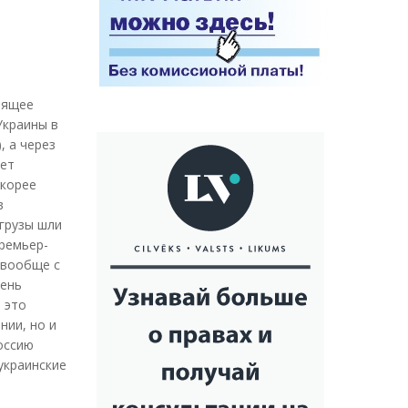
оящее
Украины в
, а через
ует
скорее
в
 грузы шли
премьер-
 вообще с
чень
 это
нии, но и
оссию
украинские