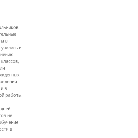
ольников.
ательные
ты в
 учились и
мнению
 классов,
али
божденных
равления
 и в
ой работы.
едней
тов не
 обучение
ости в