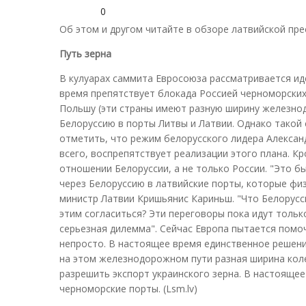
0
Об этом и другом читайте в обзоре латвийской пре
Путь зерна
В кулуарах саммита Евросоюза рассматривается иде
время препятствует блокада Россией черноморских
Польшу (эти страны имеют разную ширину железнод
Белоруссию в порты Литвы и Латвии. Однако такой 
отметить, что режим белорусского лидера Александ
всего, воспрепятствует реализации этого плана. К
отношении Белоруссии, а не только России. "Это б
через Белоруссию в латвийские порты, которые физ
министр Латвии Кришьянис Кариньш. "Что Белорусси
этим согласиться? Эти переговоры пока идут только
серьезная дилемма". Сейчас Европа пытается помоч
непросто. В настоящее время единственное решение
на этом железнодорожном пути разная ширина кол
разрешить экспорт украинского зерна. В настояще
черноморские порты. (Lsm.lv)