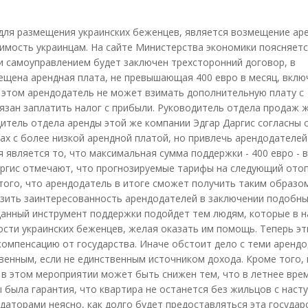
для размещения украинских беженцев, является возмещение ар
мость украинцам. На сайте Министерства экономики поясняется
и самоуправлением будет заключен трехсторонний договор, в
ещена арендная плата, не превышающая 400 евро в месяц, вклю
 этом арендодатель не может взимать дополнительную плату с
бязан заплатить налог с прибыли. Руководитель отдела продаж 
одитель отдела аренды этой же компании Эдгар Даргис согласны с
ах с более низкой арендной платой, но привлечь арендодателей
является то, что максимальная сумма поддержки - 400 евро - 
Даргис отмечают, что прогнозируемые тарифы на следующий ото
того, что арендодатель в итоге сможет получить таким образо
зить заинтересованность арендодателей в заключении подобн
 данный инструмент поддержки подойдет тем людям, которые в 
сти украинских беженцев, желая оказать им помощь. Теперь эт
компенсацию от государства. Иначе обстоит дело с теми аренд
венным, если не единственным источником дохода. Кроме того, 
ю в этом мероприятии может быть снижен тем, что в летнее вре
 была гарантия, что квартира не останется без жильцов с наст
ндаторами неясно, как долго будет предоставляться эта государ