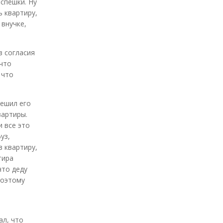
 спешки. Ну
ь квартиру,
 внучке,
з согласия
 что
 что
решил его
вартиры.
и все это
уз,
в квартиру,
тира
что деду
Поэтому
ал, что