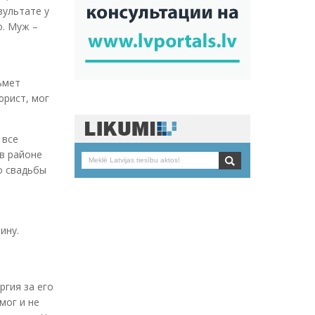
зультате у
о. Муж –
ьмет
юрист, мог
 все
 в районе
о свадьбы
ину.
я
ргия за его
мог и не