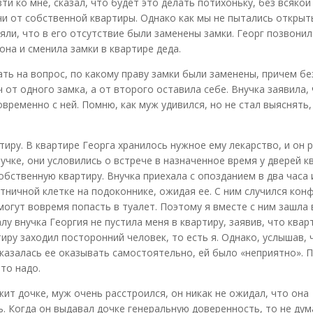
и ко мне, сказал, что будет это делать потихоньку, без всякой
чи от собственной квартиры. Однако как мы не пытались открыт
няли, что в его отсутствие были заменены замки. Георг позвонил
она и сменила замки в квартире деда.
ать на вопрос, по какому праву замки были заменены, причем бе
от одного замка, а от второго оставила себе. Внучка заявила,
временно с ней. Помню, как муж удивился, но не стал выяснять,
тиру. В квартире Георга хранилось нужное ему лекарство, и он 
учке, они условились о встрече в назначенное время у дверей к
обственную квартиру. Внучка приехала с опозданием в два часа 
тничной клетке на подоконнике, ожидая ее. С ним случился конф
огут вовремя попасть в туалет. Поэтому я вместе с ним зашла 
у внучка Георгия не пустила меня в квартиру, заявив, что квар
иру заходил посторонний человек, то есть я. Однако, услышав, 
казалась ее оказывать самостоятельно, ей было «неприятно». 
что надо.
ит дочке, муж очень расстроился, он никак не ожидал, что она
ь. Когда он выдавал дочке генеральную доверенность, то не дум