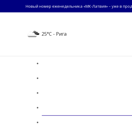
Новый номер еженедельника «МК-Латвия» – уже в прод
25°C
- Рига