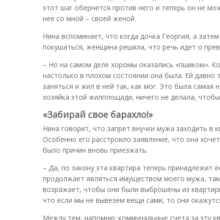
этот шаг обернется против него и теперь он не мо
нее со мной – своей женой.
Нина вспоминает, что когда дочка Георгия, а зате
покушаться, женщина решила, что речь идет о пре
– Но на самом деле хоромы оказались «пшиком». Ко
настолько в плохом состоянии она была. Ей давно 
заняться и жил в ней так, как мог. Это была самая
хозяйка этой жилплощади, ничего не делала, чтобы
«Забирай свое барахло!»
Нина говорит, что запрет внучки мужа заходить в к
Особенно его расстроило заявление, что она хочет 
было причин вновь приезжать.
– Да, по закону эта квартира теперь принадлежит ее
продолжает являться имуществом моего мужа, там 
возражает, чтобы они были выброшены из квартиры,
что если мы не вывезем вещи сами, то они окажутс
Между тем, напомню: коммунальные счета за эту кв