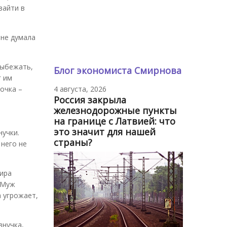
зайти в
 не думала
выбежать,
Блог экономиста Смирнова
г им
дочка –
4 августа, 2026
Россия закрыла
железнодорожные пункты
на границе с Латвией: что
это значит для нашей
нучки.
страны?
 него не
тира
 Муж
а угрожает,
внучка,