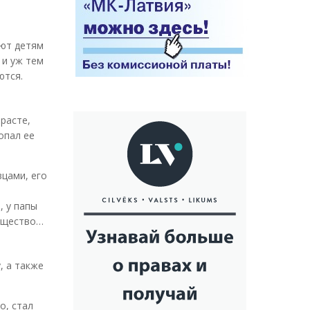
ают детям
 и уж тем
ются.
расте,
опал ее
вцами, его
, у папы
мущество…
, а также
о, стал