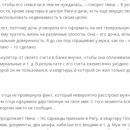
 чтобы его семья ни в чем не нуждалась, – говорит Нина. – В ре
сти, кроме квартиры в центре Риги и дачи, есть еще имуществ
 использовать недвижимость в своих целях.
 лет, поэтому дочь уговорила его оформить на нее генеральную
 ему тратить жизнь на различные хлопоты. Она – его дочка, воз
ральная доверенность. Я до сих пор спрашиваю у мужа, как он – 
лано – то сделано.
ькулятор от своего счета в банке внучке, чтобы она оплачивала
унальные и т. д. В результате с его счета ежемесячно уходило
орой он не пользовался, и квартиры, в которой он жил только д
от отца не провернула финт, который невероятно расстроил мужч
ни отца оформила дарственную на свое имя. С того момента вс
Георгию никто не сообщил…
продолжает Нина. – Но однажды приехали в Ригу, в квартиру Гео
ами, документы, два шкафа, набитые его вещами и т. д. Муж не с