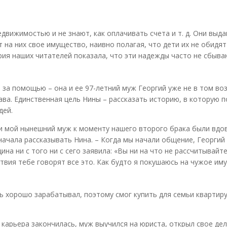
вижимостью и не знают, как оплачивать счета и т. д. Они выд
 на них свое имущество, наивно полагая, что дети их не обидят
рия наших читателей показала, что эти надежды часто не сбыва
за помощью – она и ее 97-летний муж Георгий уже не в том воз
ава. Единственная цель Нины – рассказать историю, в которую п
дей.
 и мой нынешний муж к моменту нашего второго брака были вдо
 начала рассказывать Нина. – Когда мы начали общение, Георгий
на ни с того ни с сего заявила: «Вы ни на что не рассчитывайте
ствия тебе говорят все это. Как будто я покушаюсь на чужое и
нь хорошо зарабатывал, поэтому смог купить для семьи квартиру
 карьера закончилась, муж выучился на юриста, открыл свое дел