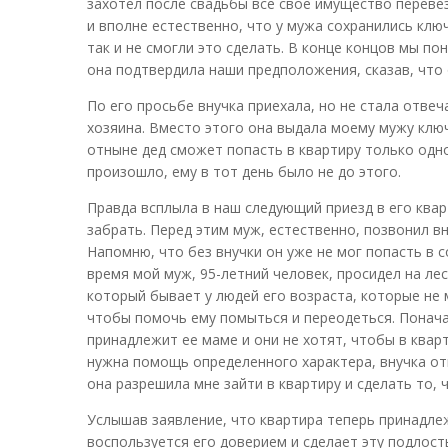
захотел после свадьбы все свое имущество перевезт
и вполне естественно, что у мужа сохранились клю
так и не смогли это сделать. В конце концов мы по
она подтвердила наши предположения, сказав, что 
По его просьбе внучка приехала, но не стала отвеч
хозяина. Вместо этого она выдала моему мужу ключ 
отныне дед сможет попасть в квартиру только одно
произошло, ему в тот день было не до этого.
Правда всплыла в наш следующий приезд в его квар
забрать. Перед этим муж, естественно, позвонил вн
Напомню, что без внучки он уже не мог попасть в с
время мой муж, 95-летний человек, просидел на лес
который бывает у людей его возраста, которые не м
чтобы помочь ему помыться и переодеться. Поначал
принадлежит ее маме и они не хотят, чтобы в кварт
нужна помощь определенного характера, внучка от
она разрешила мне зайти в квартиру и сделать то, 
Услышав заявление, что квартира теперь принадлеж
воспользуется его доверием и сделает эту подлост