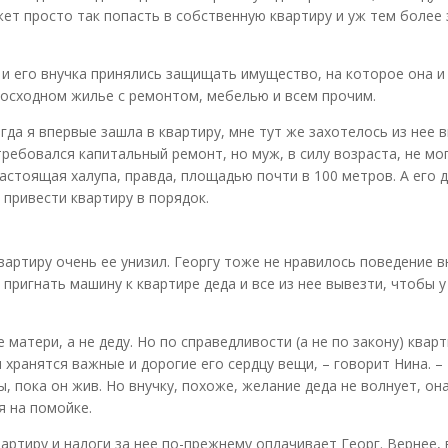
жет просто так попасть в собственную квартиру и уж тем более 
м и его внучка принялись защищать имущество, на которое она и
восходном жилье с ремонтом, мебелью и всем прочим.
гда я впервые зашла в квартиру, мне тут же захотелось из нее 
требовался капитальный ремонт, но муж, в силу возраста, не мо
 настоящая халупа, правда, площадью почти в 100 метров. А его 
 привести квартиру в порядок.
вартиру очень ее унизил. Георгу тоже не нравилось поведение в
пригнать машину к квартире деда и все из нее вывезти, чтобы у
 матери, а не деду. Но по справедливости (а не по закону) квар
хранятся важные и дорогие его сердцу вещи, – говорит Нина. –
 пока он жив. Но внучку, похоже, желание деда не волнует, он
я на помойке.
артиру и налоги за нее по-прежнему оплачивает Георг. Вернее, 