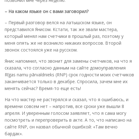
позвонил мне через неделю.
– На каком языке он с вами заговорил?
– Первый разговор велся на латышском языке, он
представился Янисом. Кстати, так же звали мастера,
который менял нам счетчики в прошлый раз, поэтому у
меня опять же не возникло никаких вопросов. Второй
звонок состоялся уже на русском.
Янис напомнил, что звонит для замены счетчиков, на что я
сказала, что согласно данным на сайте домоуправления
Rīgas namu pārvaldnieks (RNP) срок годности моих счетчиков
заканчивается только в декабре. Спросила, зачем мне их
менять сейчас? Время-то еще есть!
На что мастер не растерялся и сказал, что я ошибаюсь, и
времени совсем нет – напротив, все сроки уже вышли 8
апреля. И уверенным голосом заявляет, что я сама могу
посмотреть и перепроверить в акте. А то, что написано на
сайте RNP, он назвал обычной ошибкой: «Там вечно
бардак».