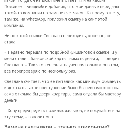
какой. Тогда он написал мне в ответ: «Ни на какой?
Поживем – увидим!» и добавил, что мои данные переданы
такой-то компании по замене счетчиков. К своему ответу,
там же, на WhatsApp, приложил ссылку на сайт этой
компании.
Ни по какой ссылке Светлана переходить, конечно, не
стала:
– Недавно перешла по подобной фишинговой ссылке, и у
меня стали с банковской карты снимать деньги, – говорит
Светлана. – Так что теперь я, наученная горьким опытом,
все перепроверяю по нескольку раз.
Светлана считает, что ее пытались как минимум обмануть
и доказать такое преступление было бы невозможно: она
сама открыла бы двери квартиры, сама отдала бы мастеру
деньги.
– Хочу предупредить пожилых жильцов, не покупайтесь на
эту схему, – говорит она.
Замена счетчиков – только прикрытие?