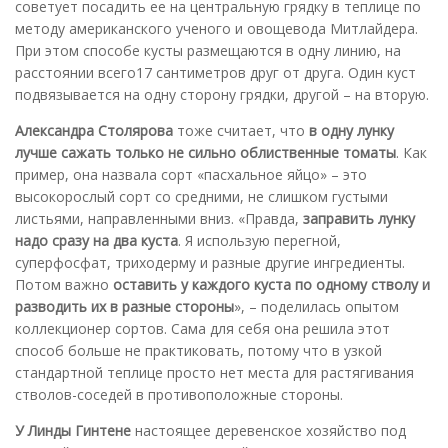
советует посадить ее на центральную грядку в теплице по
методу американского ученого и овощевода Митлайдера.
При этом способе кусты размещаются в одну линию, на
расстоянии всего17 сантиметров друг от друга. Один куст
подвязывается на одну сторону грядки, другой – на вторую.
Александра Столярова
тоже считает, что
в одну лунку
лучше сажать только не сильно облиственные томаты
. Как
пример, она назвала сорт «пасхальное яйцо» – это
высокорослый сорт со средними, не слишком густыми
листьями, направленными вниз. «Правда,
заправить лунку
надо сразу на два куста
. Я использую перегной,
суперфосфат, триходерму и разные другие ингредиенты.
Потом важно
оставить у каждого куста по одному стволу и
разводить их в разные стороны
», – поделилась опытом
коллекционер сортов. Сама для себя она решила этот
способ больше не практиковать, потому что в узкой
стандартной теплице просто нет места для растягивания
стволов-соседей в противоположные стороны.
У Линды Гинтене
настоящее деревенское хозяйство под