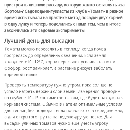
пристроить лишнюю рассаду, которую жалко оставлять «за
бортом»? Садоводы-энтузиасты из клуба «Томат» в разное
время испытывали на практике метод посадки двух корней
в одну лунку и теперь поделились с нами тем, чем в итоге
закончились эти садовые эксперименты.
Лучший день для высадки
Томаты можно переселять в теплицу, когда почва
прогрелась до определенных значений. Если земля
холоднее +10...12°C, корни перестают усваивать азот и
фосфор, рост замирает, а растение рискует заболеть
корневой гнилью.
Проверять температуру нужно утром, пока солнце не
успело нагреть верхний слой земли. Измерения проводим
на глубине 10–15 сантиметров – там, где будет находиться
корневая система. Обычно в Латвии оптимальные условия
для теплиц без подвода тепла появляются в середине мая,
а для открытого грунта на неделю-другую позже. Для
высадки уличных томатов нужно еще учесть угрозу
возвратных заморозков и температуру воздуха ночью – она