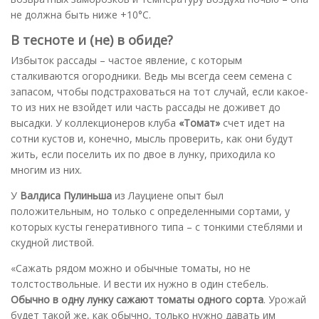
не должна быть ниже +10°C.
В тесноте и (не) в обиде?
Избыток рассады – частое явление, с которым
сталкиваются огородники. Ведь мы всегда сеем семена с
запасом, чтобы подстраховаться на тот случай, если какое-
то из них не взойдет или часть рассады не доживет до
высадки. У коллекционеров клуба
«Томат»
счет идет на
сотни кустов и, конечно, мысль проверить, как они будут
жить, если поселить их по двое в лунку, приходила ко
многим из них.
У
Валдиса Пулиньша
из Лауциене опыт был
положительным, но только с определенными сортами, у
которых кусты генеративного типа – с тонкими стеблями и
скудной листвой.
«Сажать рядом можно и обычные томаты, но не
толстоствольные. И вести их нужно в один стебель.
Обычно в одну лунку сажают томаты одного сорта
. Урожай
будет такой же, как обычно, только нужно давать им