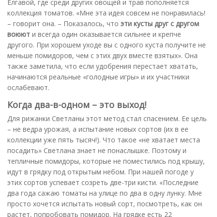
Елгавой, где среди других овощей и трав пополняется
коллекция томатов. «Мне эта идея совсем не понравилась!
– говорит она. – Показалось, что
эти кусты друг с другом
воюют
и всегда один оказывается сильнее и крепче
другого. При хорошем уходе вы с одного куста получите не
меньше помидоров, чем с этих двух вместе взятых». Она
также заметила, что если удобрения перестает хватать,
начинаются реальные «голодные игры» и их участники
ослабевают.
Когда два-в-одном – это выход!
Для рижанки Светланы этот метод стал спасением. Ее цель
– не ведра урожая, а испытание новых сортов (их в ее
коллекции уже пять тысяч!). Что такое «не хватает места
посадить» Светлана знает не понаслышке. Поэтому и
тепличные помидоры, которые не поместились под крышу,
идут в грядку под открытым небом. При нашей погоде у
этих сортов успевает созреть две-три кисти. «Последние
два года сажаю томаты на улице по два в одну лунку. Мне
просто хочется испытать новый сорт, посмотреть, как он
растет, попробовать помидор. На грядке есть 22