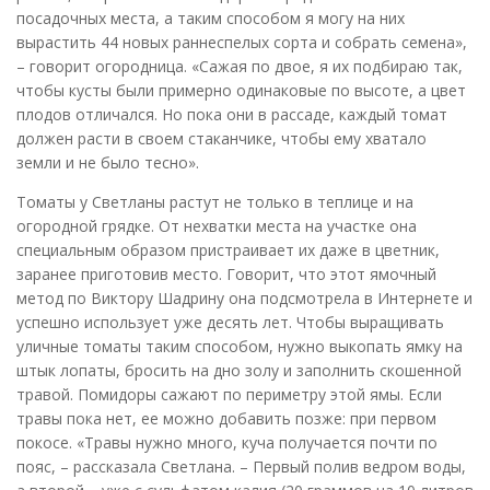
посадочных места, а таким способом я могу на них
вырастить 44 новых раннеспелых сорта и собрать семена»,
– говорит огородница. «Сажая по двое, я их подбираю так,
чтобы кусты были примерно одинаковые по высоте, а цвет
плодов отличался. Но пока они в рассаде, каждый томат
должен расти в своем стаканчике, чтобы ему хватало
земли и не было тесно».
Томаты у Светланы растут не только в теплице и на
огородной грядке. От нехватки места на участке она
специальным образом пристраивает их даже в цветник,
заранее приготовив место. Говорит, что этот ямочный
метод по Виктору Шадрину она подсмотрела в Интернете и
успешно использует уже десять лет. Чтобы выращивать
уличные томаты таким способом, нужно выкопать ямку на
штык лопаты, бросить на дно золу и заполнить скошенной
травой. Помидоры сажают по периметру этой ямы. Если
травы пока нет, ее можно добавить позже: при первом
покосе. «Травы нужно много, куча получается почти по
пояс, – рассказала Светлана. – Первый полив ведром воды,