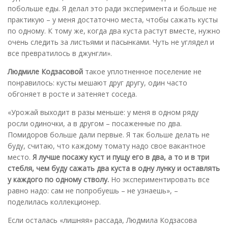
побольше еды. Я делал это ради эксперимента и больше не
практикую – у меня достаточно места, чтобы сажать кусты
по одному. К тому же, когда два куста растут вместе, нужно
очень следить за листьями и пасынками. Чуть не углядел и
все превратилось в джунгли».
Людмиле Кодзасовой
такое уплотненное поселение не
понравилось: кусты мешают друг другу, один часто
обгоняет в росте и затеняет соседа.
«Урожай выходит в разы меньше: у меня в одном ряду
росли одиночки, а в другом – посаженные по два.
Помидоров больше дали первые. Я так больше делать не
буду, считаю, что каждому томату надо свое вакантное
место.
Я лучше посажу куст и пущу его в два, а то и в три
стебля, чем буду сажать два куста в одну лунку и оставлять
у каждого по одному стволу.
Но экспериментировать все
равно надо: сам не попробуешь – не узнаешь», –
поделилась коллекционер.
Если осталась «лишняя» рассада, Людмила Кодзасова