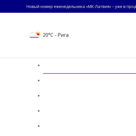
Новый номер еженедельника «МК-Латвия» – уже в прод
20°C
- Рига