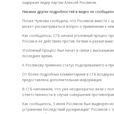
задержан лидер партии Алексей Росликов.
Никаких других подробностей в видео не сообщало
Позже Чулкова сообщила, что Росликов вместе с ад
может рассматриваться вопрос о применении к нем
Как сообщалось, СГБ начала уголовный процесс пр
России в ее действиях против Латвии и разжигании
Уголовный процесс был начат в связи с высказыван
последнее время.
К Росликову применен статус подозреваемого и пр
От более подробных комментариев в СГБ воздержал
предоставлена дополнительная информация.
В СГБ напомнили, что уже неоднократно вели с по
ответственности в случае совершения противоправ
Как сообщалось, 5 июня Росликов был выдворен из 
устранении последствий русификации" Росликов с 