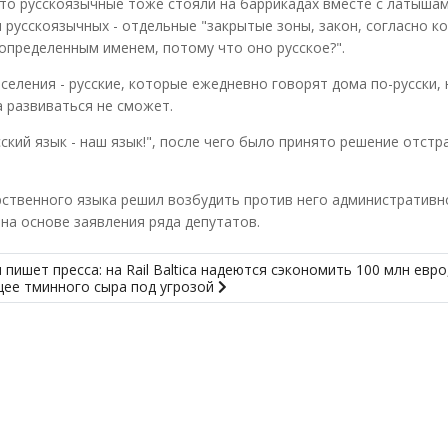
то русскоязычные тоже стояли на баррикадах вместе с латышам
 русскоязычных - отдельные "закрытые зоны, закон, согласно к
определенным именем, потому что оно русское?".
селения - русские, которые ежедневно говорят дома по-русски, 
а развиваться не сможет.
ский язык - наш язык!", после чего было принято решение отстр
рственного языка решил возбудить против него административно
на основе заявления ряда депутатов.
 пишет пресса: на Rail Baltica надеются сэкономить 100 млн евро
щее тминного сыра под угрозой