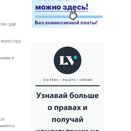
ком суде
-агрессору
виями в
т
"Об
ламента