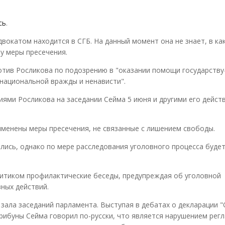
сь
.
вокатом находится в СГБ. На данный момент она не знает, в ка
у меры пресечения.
отив Росликова по подозрению в "оказании помощи государству
 национальной вражды и ненависти".
иями Росликова на заседании Сейма 5 июня и другими его дейст
именены меры пресечения, не связанные с лишением свободы.
ись, однако по мере расследования уголовного процесса буде
литиком профилактические беседы, предупреждая об уголовной
ных действий.
зала заседаний парламента. Выступая в дебатах о декларации 
трибуны Сейма говорил по-русски, что является нарушением рег