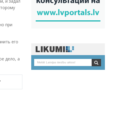
и, и задал
оторому
но при
анить его
е дело, а
,