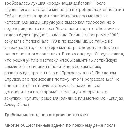
требовалась лучшая координация действий. После
случившегося отставки министра потребовала и оппозиция
Сейма, и этот вопрос планировалось рассмотреть в
четверг. Однажды Спрудс уже выдержал голосование о
недоверии, но в этот раз "было понятно, что обеспечить
голоса будет трудно", - сказала Силиня в программе "900
секунд" на телеканале TV3 в понедельник. Ее также не
устраивало то, что в бюро министра обороны не было ни
одного военного советника. В свою очередь Спрудс заявил,
что решил уйти в отставку, чтобы защитить латвийскую
армию от втягивания в политическую кампанию,
развернутую против него и "Прогрессивных". По словам
Спрудса, это происходит потому, что "Прогрессивные" не
вписываются в старую систему и "с нами нельзя
договориться по-старому" - нельзя договориться о
закупках, "купить" решения, влияние или молчание. (Latvijas
Avīze, Diena)
Требования есть, но контроля не хватает
Многие общественные здания по-прежнему даже после