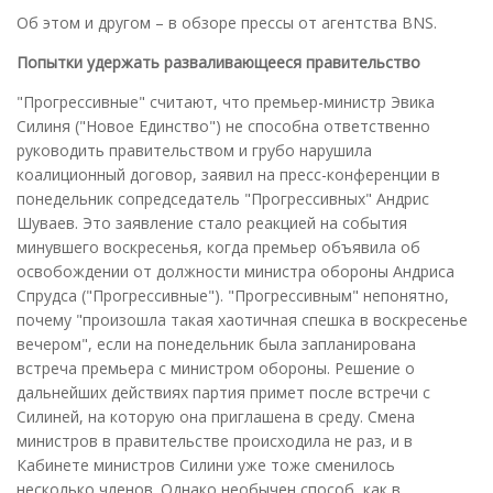
Об этом и другом – в обзоре прессы от агентства BNS.
Попытки удержать разваливающееся правительство
"Прогрессивные" считают, что премьер-министр Эвика
Силиня ("Новое Единство") не способна ответственно
руководить правительством и грубо нарушила
коалиционный договор, заявил на пресс-конференции в
понедельник сопредседатель "Прогрессивных" Андрис
Шуваев. Это заявление стало реакцией на события
минувшего воскресенья, когда премьер объявила об
освобождении от должности министра обороны Андриса
Спрудса ("Прогрессивные"). "Прогрессивным" непонятно,
почему "произошла такая хаотичная спешка в воскресенье
вечером", если на понедельник была запланирована
встреча премьера с министром обороны. Решение о
дальнейших действиях партия примет после встречи с
Силиней, на которую она приглашена в среду. Смена
министров в правительстве происходила не раз, и в
Кабинете министров Силини уже тоже сменилось
несколько членов. Однако необычен способ, как в