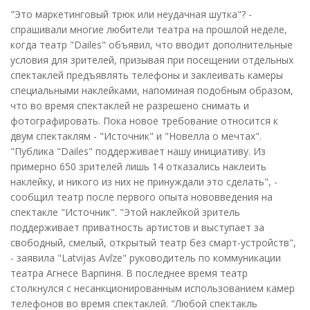
"Это маркетинговый трюк или неудачная шутка"? -
спрашивали многие любители театра на прошлой неделе,
когда театр "Dailes" объявил, что вводит дополнительные
условия для зрителей, призывая при посещении отдельных
спектаклей предъявлять телефоны и заклеивать камеры
специальными наклейками, напоминая подобным образом,
что во время спектаклей не разрешено снимать и
фотографировать. Пока новое требование относится к
двум спектаклям - "Источник" и "Новелла о мечтах".
"Публика "Dailes" поддерживает нашу инициативу. Из
примерно 650 зрителей лишь 14 отказались наклеить
наклейку, и никого из них не принуждали это сделать", -
сообщил театр после первого опыта нововведения на
спектакле "Источник". "Этой наклейкой зритель
поддерживает приватность артистов и выступает за
свободный, смелый, открытый театр без смарт-устройств",
- заявила "Latvijas Avīze" руководитель по коммуникации
театра Агнесе Варпиня. В последнее время театр
столкнулся с несанкционированным использованием камер
телефонов во время спектаклей. "Любой спектакль