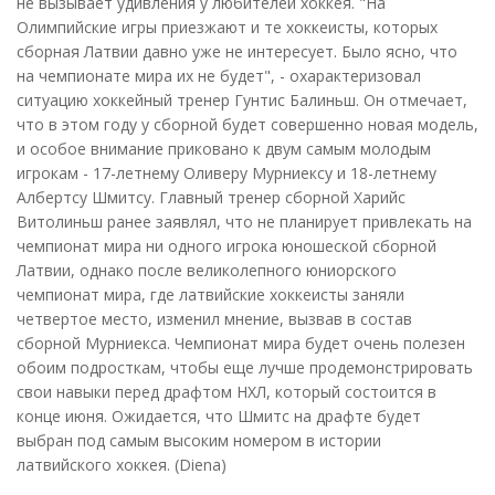
не вызывает удивления у любителей хоккея. "На
Олимпийские игры приезжают и те хоккеисты, которых
сборная Латвии давно уже не интересует. Было ясно, что
на чемпионате мира их не будет", - охарактеризовал
ситуацию хоккейный тренер Гунтис Балиньш. Он отмечает,
что в этом году у сборной будет совершенно новая модель,
и особое внимание приковано к двум самым молодым
игрокам - 17-летнему Оливеру Мурниексу и 18-летнему
Албертсу Шмитсу. Главный тренер сборной Харийс
Витолиньш ранее заявлял, что не планирует привлекать на
чемпионат мира ни одного игрока юношеской сборной
Латвии, однако после великолепного юниорского
чемпионат мира, где латвийские хоккеисты заняли
четвертое место, изменил мнение, вызвав в состав
сборной Мурниекса. Чемпионат мира будет очень полезен
обоим подросткам, чтобы еще лучше продемонстрировать
свои навыки перед драфтом НХЛ, который состоится в
конце июня. Ожидается, что Шмитс на драфте будет
выбран под самым высоким номером в истории
латвийского хоккея. (Diena)