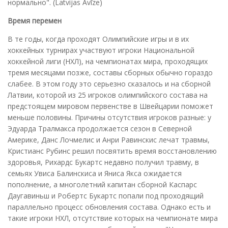
нормально". (Latvijas Avīze)
Время перемен
В те годы, когда проходят Олимпийские игры и в их
хоккейных турнирах участвуют игроки Национальной
хоккейной лиги (НХЛ), на чемпионатах мира, проходящих
тремя месяцами позже, составы сборных обычно гораздо
слабее. В этом году это серьезно сказалось и на сборной
Латвии, которой из 25 игроков олимпийского состава на
предстоящем мировом первенстве в Швейцарии поможет
меньше половины. Причины отсутствия игроков разные: у
Эдуарда Тралмакса продолжается сезон в Северной
Америке, Данс Лочмелис и Анри Равинскис лечат травмы,
Кристианс Рубинс решил посвятить время восстановлению
здоровья, Рихардс Букартс недавно получил травму, в
семьях Увиса Балинскиса и Яниса Якса ожидается
пополнение, а многолетний капитан сборной Каспарс
Даугавиньш и Робертс Букартс попали под проходящий
параллельно процесс обновления состава. Однако есть и
такие игроки НХЛ, отсутствие которых на чемпионате мира