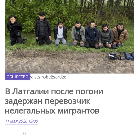
Facebook / Valsts robežsardze
ОБЩЕСТВО
В Латгалии после погони
задержан перевозчик
нелегальных мигрантов
11 мая 2026 15:00
0