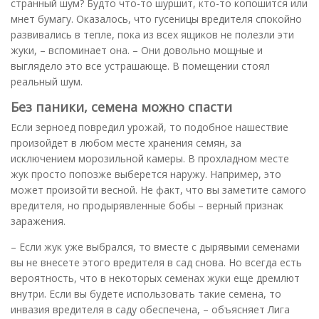
странный шум? Будто что-то шуршит, кто-то копошится или
мнет бумагу. Оказалось, что гусеницы вредителя спокойно
развивались в тепле, пока из всех ящиков не полезли эти
жуки, – вспоминает она. – Они довольно мощные и
выглядело это все устрашающе. В помещении стоял
реальный шум.
Без паники, семена можно спасти
Если зерноед повредил урожай, то подобное нашествие
произойдет в любом месте хранения семян, за
исключением морозильной камеры. В прохладном месте
жук просто попозже выберется наружу. Например, это
может произойти весной. Не факт, что вы заметите самого
вредителя, но продырявленные бобы – верный признак
заражения.
– Если жук уже выбрался, то вместе с дырявыми семенами
вы не внесете этого вредителя в сад снова. Но всегда есть
вероятность, что в некоторых семенах жуки еще дремлют
внутри. Если вы будете использовать такие семена, то
инвазия вредителя в саду обеспечена, – объясняет Лига