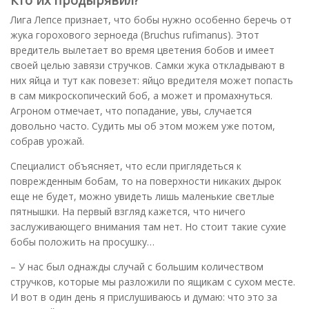
Кто их продырявил?
Лига Лепсе признает, что бобы нужно особенно беречь от
жука горохового зерноеда (Bruchus rufimanus). Этот
вредитель вылетает во время цветения бобов и имеет
своей целью завязи стручков. Самки жука откладывают в
них яйца и тут как повезет: яйцо вредителя может попасть
в сам микроскопический боб, а может и промахнуться.
Агроном отмечает, что попадание, увы, случается
довольно часто. Судить мы об этом можем уже потом,
собрав урожай.
Специалист объясняет, что если приглядеться к
поврежденным бобам, то на поверхности никаких дырок
еще не будет, можно увидеть лишь маленькие светлые
пятнышки. На первый взгляд кажется, что ничего
заслуживающего внимания там нет. Но стоит такие сухие
бобы положить на просушку…
– У нас был однажды случай с большим количеством
стручков, которые мы разложили по ящикам с сухом месте.
И вот в один день я прислушиваюсь и думаю: что это за