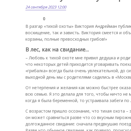
24 сентября 2023 12:00
0
В разгар «тихой охоты» Виктория Андрейман публи
восхищение, так и зависть. Виктория смеется и объ
корзины, полные превосходных грибов!»
В лес, как на свидание...
– Любовь к тихой охоте мне привил дедушка и родит
что некоторых детей приходится уговаривать поехат
«грибалка» всегда была очень увлекательной, до с
выходной день мы с родителями садились в «Москви
От нетерпения и желания как можно быстрее оказа
всю семью. Я это делала для того, чтобы ничто не
когда я была беременной, то устраивала забеги по л
С возрастом пришло осознание, что тихая охота –
он может сравниться разве что со вкусным пирожны
долгожданное свидание: сначала предвкушаю поездк
Разве что обычное свидание, как правило, происхо