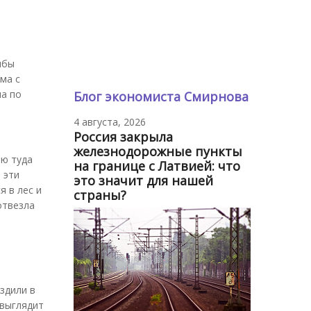
ибы
ма с
ла по
Блог экономиста Смирнова
4 августа, 2026
Россия закрыла
железнодорожные пункты
яю туда
на границе с Латвией: что
 эти
это значит для нашей
я в лес и
страны?
отвезла
ездили в
 выглядит