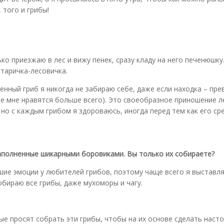
 того и грибы!
ько приезжаю в лес и вижу пенек, сразу кладу на него печенюшку
старичка-лесовичка.
енный гриб я никогда не забираю себе, даже если находка – пр
е мне нравятся больше всего). Это своеобразное приношение л
но с каждым грибом я здороваюсь, иногда перед тем как его ср
аполненные шикарными боровиками. Вы только их собираете?
шие эмоции у любителей грибов, поэтому чаще всего я выставл
обираю все грибы, даже мухоморы и чагу.
ые просят собрать эти грибы, чтобы на их основе сделать насто