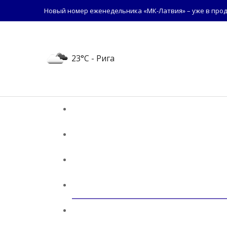
Новый номер еженедельника «МК-Латвия» – уже в прод
23°C
- Рига