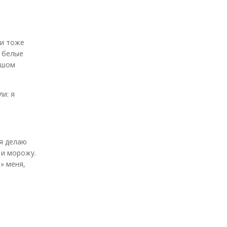
ни тоже
ю белые
льшом
и: я
 я делаю
 и морожу.
» меня,