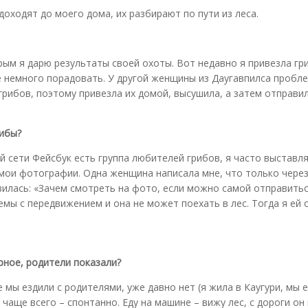
доходят до моего дома, их разбирают по пути из леса.
рым я дарю результаты своей охоты. Вот недавно я привезла гр
е немного порадовать. У другой женщины из Даугавпилса пробле
 грибов, поэтому привезла их домой, высушила, а затем отправи
рибы?
й сети Фейсбук есть группа любителей грибов, я часто выставл
ои фотографии. Одна женщина написала мне, что только через
илась: «Зачем смотреть на фото, если можно самой отправитьс
мы с передвижением и она не может поехать в лес. Тогда я ей 
рное, родители показали?
е мы ездили с родителями, уже давно нет (я жила в Каугури, мы 
 чаще всего – спонтанно. Еду на машине – вижу лес, с дороги он