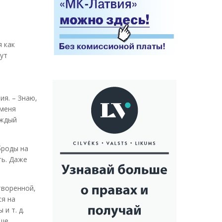
 как
дут
ия. – Знаю,
 меня
аждый
броды на
ть. Даже
творенной,
ся на
и т. д.
ьше