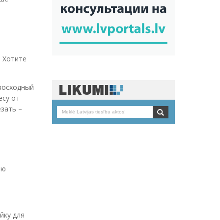
. Хотите
евосходный
есу от
езать –
яю
йку для