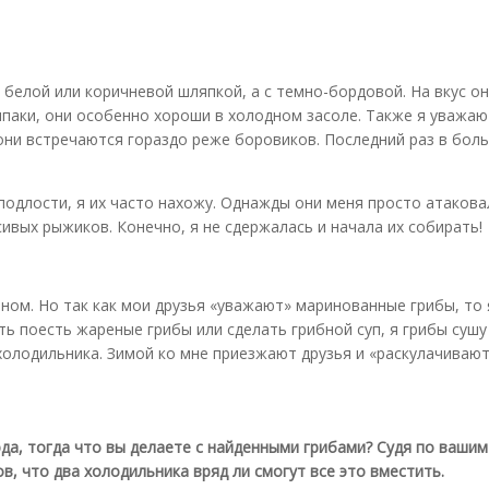
с белой или коричневой шляпкой, а с темно-бордовой. На вкус о
лпаки, они особенно хороши в холодном засоле. Также я уважа
 они встречаются гораздо реже боровиков. Последний раз в бо
подлости, я их часто нахожу. Однажды они меня просто атаковал
ивых рыжиков. Конечно, я не сдержалась и начала их собирать!
еном. Но так как мои друзья «уважают» маринованные грибы, то
ть поесть жареные грибы или сделать грибной суп, я грибы сушу
холодильника. Зимой ко мне приезжают друзья и «раскулачивают
да, тогда что вы делаете с найденными грибами? Судя по вашим
, что два холодильника вряд ли смогут все это вместить.