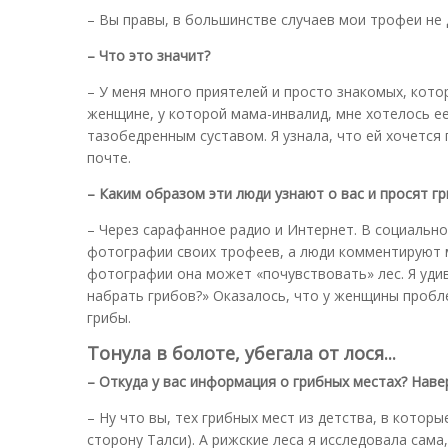
– Вы правы, в большинстве случаев мои трофеи не 
– Что это значит?
– У меня много приятелей и просто знакомых, кото
женщине, у которой мама-инвалид, мне хотелось е
тазобедренным суставом. Я узнала, что ей хочется
почте.
– Каким образом эти люди узнают о вас и просят г
– Через сарафанное радио и Интернет. В социально
фотографии своих трофеев, а люди комментируют м
фотографии она может «почувствовать» лес. Я удив
набрать грибов?» Оказалось, что у женщины пробле
грибы.
Тонула в болоте, убегала от лося...
– Откуда у вас информация о грибных местах? Наве
– Ну что вы, тех грибных мест из детства, в которы
сторону Талси). А рижские леса я исследовала сама,