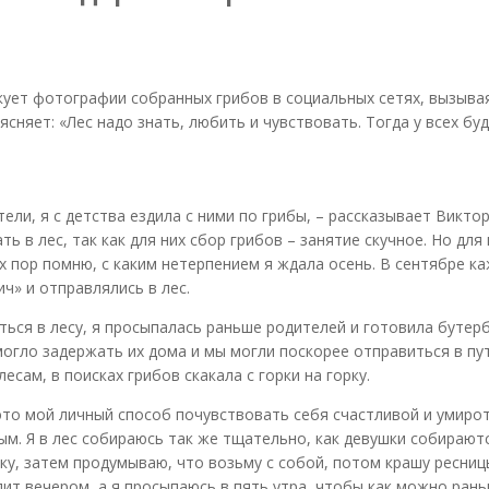
кует фотографии собранных грибов в социальных сетях, вызывая
ясняет: «Лес надо знать, любить и чувствовать. Тогда у всех бу
ели, я с детства ездила с ними по грибы, – рассказывает Виктор
ь в лес, так как для них сбор грибов – занятие скучное. Но для
их пор помню, с каким нетерпением я ждала осень. В сентябре к
ч» и отправлялись в лес.
ться в лесу, я просыпалась раньше родителей и готовила бутер
 могло задержать их дома и мы могли поскорее отправиться в пу
есам, в поисках грибов скакала с горки на горку.
 это мой личный способ почувствовать себя счастливой и умиро
м. Я в лес собираюсь так же тщательно, как девушки собирают
у, затем продумываю, что возьму с собой, потом крашу ресницы 
дит вечером, а я просыпаюсь в пять утра, чтобы как можно ран