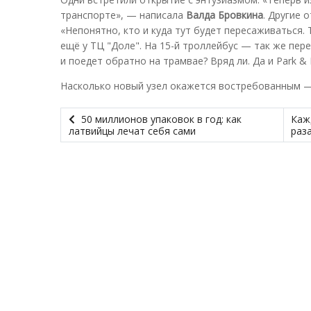
транспорте», — написала
Валда Бровкина
. Другие 
«Непонятно, кто и куда тут будет пересаживаться. Т
ещё у ТЦ "Доле". На 15-й троллейбус — так же пер
и поедет обратно на трамвае? Вряд ли. Да и Park & Ri
Насколько новый узел окажется востребованным —
50 миллионов упаковок в год: как
Каж
латвийцы лечат себя сами
раз