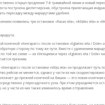
жественно открыл продление 7-й трамвайной линии и новый пере
роекта построена диспетчерская, обустроена прилегающая инфра
лать пересадку между маршрутами удобнее.
иях появились три остановки: «Rasas iela», «Ikšķiles iela» и «Mo
маршрута.
 конечной «Кенгарагс»: после остановки «Eglaines iela / Dole» о
 обратную сторону по тому же пути. Вместе с удлинением маршр
по той же схеме — из Илгюциемса через «Eglaines iela / Dole» н
стаётся прежним.
«Кенгарагс»: после остановки «Višķu iela» он продолжает путь 
тво рейсов не меняется, однако у части из них скорректировано
оезжает до прежней конечной на Вишкю — его новая конечная 
посредственно у пересадочного узла. При этом упраздняются ос
тся, но у части из них также изменилось время отправления.
з Илгюциемса до своего садового участка буду ездить на одном