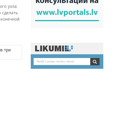
ого узла:
о сделать
 конечной
в три