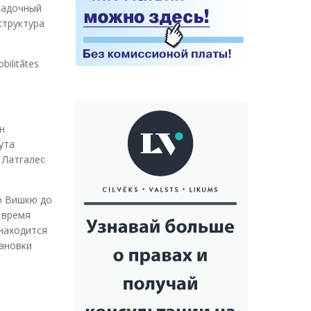
садочный
структура
bilitātes
н
ута
а Латгалес
по Вишкю до
 время
находится
тановки