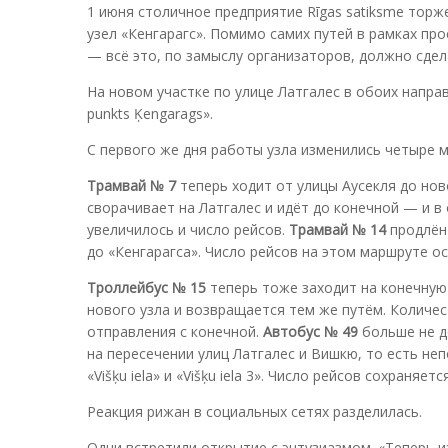
1 июня столичное предприятие Rīgas satiksme тор
узел «Кенгарагс». Помимо самих путей в рамках п
— всё это, по замыслу организаторов, должно сде
На новом участке по улице Латгалес в обоих направлен
punkts Ķengarags».
С первого же дня работы узла изменились четыре 
Трамвай № 7
теперь ходит от улицы Аусекля до новой
сворачивает на Латгалес и идёт до конечной — и в
увеличилось и число рейсов.
Трамвай № 14
продлён 
до «Кенгарагса». Число рейсов на этом маршруте о
Троллейбус № 15
теперь тоже заходит на конечную 
нового узла и возвращается тем же путём. Количес
отправления с конечной.
Автобус № 49
больше не д
на пересечении улиц Латгалес и Вишкю, то есть не
«Višķu iela» и «Višķu iela 3». Число рейсов сохраняе
Реакция рижан в социальных сетях разделилась.
Одни встретили открытие с энтузиазмом. «Теперь и