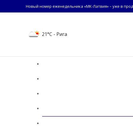
Новый номер еженедельника «МК-Латвия» – уже в прод
21°C
- Рига