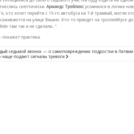
отнеслись скептически.
Армандс Трейлихс
усомнился в логике нов
е, кто хочет перейти с 15-го автобуса на 7-й трамвай, могли эт
есаживаются на улице Вишкю. Кто-то приедет на троллейбусе до
de там так и не сделали...".
 покажет практика.
дый седьмой звонок — о самоповреждении: подростки в Латвии 
а чаще подают сигналы тревоги