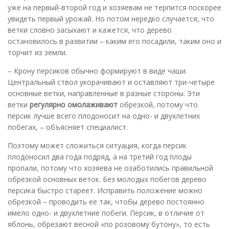
уже на первый-второй год и хозяевам не терпится поскорее
увидеть первый урожай. Но потом нередко случается, что
ветки словно засыхают и кажется, что дерево
остановилось в развитии – каким его посадили, таким оно и
торчит из земли.
– Крону персиков обычно формируют в виде чаши.
Центральный ствол укорачивают и оставляют три-четыре
основные ветки, направленные в разные стороны. Эти
ветки
регулярно омолаживают
обрезкой, потому что
персик лучше всего плодоносит на одно- и двухлетних
побегах, – объясняет специалист.
Поэтому может сложиться ситуация, когда персик
плодоносил два года подряд, а на третий год плоды
пропали, потому что хозяева не озаботились правильной
обрезкой основных веток. Без молодых побегов дерево
персика быстро стареет. Исправить положение можно
обрезкой – проводить ее так, чтобы дерево постоянно
имело одно- и двухлетние побеги. Персик, в отличие от
яблонь, обрезают весной «по розовому бутону», то есть