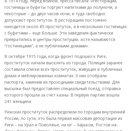
В 1914 году, перед войной, пресса писала: «Ресторации,
гостиницы и буфеты торгуют напитками до полуночи, а
некоторые – до двух часов ночи, и туда свободно
допускают проституток. В ресторациях постоянно
находится около 85 проституток, а в нескольких гостиницах
с буфетами – еще больше. Эти заведения фактически
превратились в центры проституции, хотя называются
“гостиницами”, а не публичными домами».
В октябре 1915 года, когда фронт подошел к Риге,
проституток начали выселять из города. Полиция заранее
составила списки всех проституток, живущих в публичных
домах и меблированных комнатах. У них отобрали
паспорта, заменив их проходными свидетельствами. Для
высылки был предоставлен специальный поезд, отправка
которого прошла за счет казны. В первую партию вошла
241 женщина.
Рижских проституток распределили по городам внутренней
России, по сути, это была первая массовая депортация из
Риги – на Урал и Поволжье, на юг – Харьков, Ростов-на-