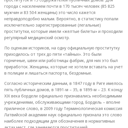
города с населением почти в 170 тысяч человек (85 825
мужчин и 83 504 женщины) это число кажется
неправдоподобно малым. Вероятно, в статистику попали
исключительно зарегистрированные (легальные)
проститутки, которые имели «желтые билеты» и проходили
регулярный медицинский осмотр.
По оценкам историков, на одну официальную проститутку
приходилось от трех до пяти «тайных». Это были
горничные, швеи или работницы фабрик, для них это был
приработок. Женщины, которые не хотели вставать на учет
в полиции и лишаться паспорта, бездомные.
Согласно историческим данным, в 1847 году в Риге имелось
пять публичных домов, в 1891-м – 35, в 1899-м – 23. К концу
XIX века бордели официально признавались необходимыми
учреждениями, обслуживающими город. Бордель – вполне
приличное слово, в 2009 году Терминологическая комиссия
Латвийской академии наук официально признала это слово
наиболее подходящим для обозначения в нормативных
актах мест, где занимаются проституцией.