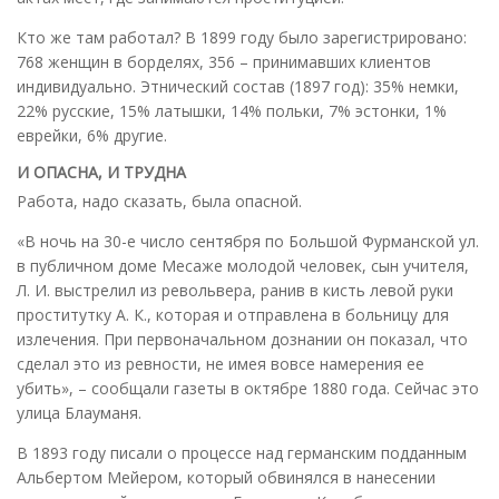
Кто же там работал? В 1899 году было зарегистрировано:
768 женщин в борделях, 356 – принимавших клиентов
индивидуально. Этнический состав (1897 год): 35% немки,
22% русские, 15% латышки, 14% польки, 7% эстонки, 1%
еврейки, 6% другие.
И ОПАСНА, И ТРУДНА
Работа, надо сказать, была опасной.
«В ночь на 30-е число сентября по Большой Фурманской ул.
в публичном доме Месаже молодой человек, сын учителя,
Л. И. выстрелил из револьвера, ранив в кисть левой руки
проститутку А. К., которая и отправлена в больницу для
излечения. При первоначальном дознании он показал, что
сделал это из ревности, не имея вовсе намерения ее
убить», – сообщали газеты в октябре 1880 года. Сейчас это
улица Блауманя.
В 1893 году писали о процессе над германским подданным
Альбертом Мейером, который обвинялся в нанесении