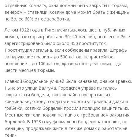
отдельную комнату, окна должны быть закрыты шторами,
вечером – ставнями. Хозяин дома может брать с женщины
не более 60% от ее заработка.
Летом 1922 года в Риге насчитывалось шесть публичных
домов, в которых работало 30–40 женщин, но всего в Риге
зарегистрировано было около 350 проституток.
Проституция легальна, если соблюдены правила. Штрафы
за нарушение правил – до 500 латов, непристойное
поведение – до 100 латов, «развратные действия» – до
шести месяцев тюрьмы.
Главной бордельной улицей была Канавная, она же Гравью.
Ныне это улица Валгума. Городская управа пыталась
закрыть эти бордели, так как район превратился в
криминальную зону, солдаты и моряки устраивали драки и
грабежи, хозяйки борделей просили полицию защитить их.
Местные жители подали петицию с требованием закрытия
борделей. В 1923 году формально бордели закрывают, но
женщины продолжали жить в тех же домах и работать «в
тени».