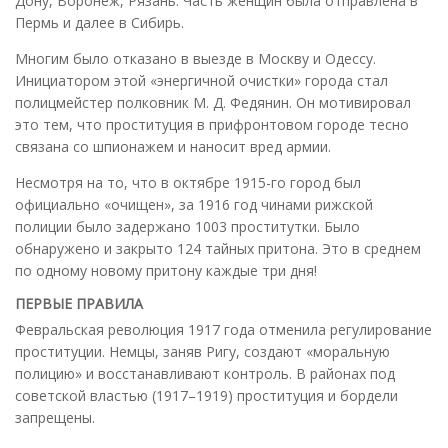
Дону, Воронеж, Рязань. Часть женщин была отправлена в
Пермь и далее в Сибирь.
Многим было отказано в выезде в Москву и Одессу.
Инициатором этой «энергичной очистки» города стал
полицмейстер полковник М. Д. Федянин. Он мотивировал
это тем, что проституция в прифронтовом городе тесно
связана со шпионажем и наносит вред армии.
Несмотря на то, что в октябре 1915-го город был
официально «очищен», за 1916 год чинами рижской
полиции было задержано 1003 проститутки. Было
обнаружено и закрыто 124 тайных притона. Это в среднем
по одному новому притону каждые три дня!
ПЕРВЫЕ ПРАВИЛА
Февральская революция 1917 года отменила регулирование
проституции. Немцы, заняв Ригу, создают «моральную
полицию» и восстанавливают контроль. В районах под
советской властью (1917–1919) проституция и бордели
запрещены.