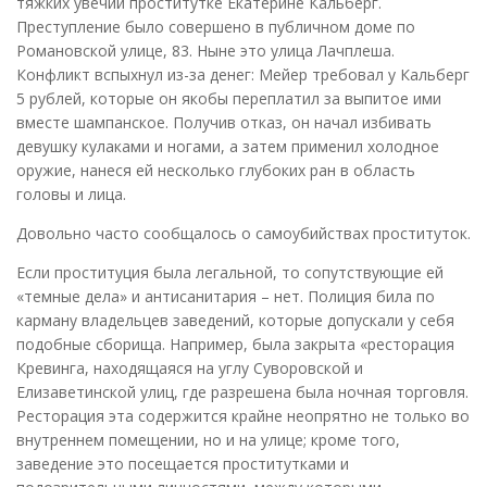
тяжких увечий проститутке Екатерине Кальберг.
Преступление было совершено в публичном доме по
Романовской улице, 83. Ныне это улица Лачплеша.
Конфликт вспыхнул из-за денег: Мейер требовал у Кальберг
5 рублей, которые он якобы переплатил за выпитое ими
вместе шампанское. Получив отказ, он начал избивать
девушку кулаками и ногами, а затем применил холодное
оружие, нанеся ей несколько глубоких ран в область
головы и лица.
Довольно часто сообщалось о самоубийствах проституток.
Если проституция была легальной, то сопутствующие ей
«темные дела» и антисанитария – нет. Полиция била по
карману владельцев заведений, которые допускали у себя
подобные сборища. Например, была закрыта «ресторация
Кревинга, находящаяся на углу Суворовской и
Елизаветинской улиц, где разрешена была ночная торговля.
Ресторация эта содержится крайне неопрятно не только во
внутреннем помещении, но и на улице; кроме того,
заведение это посещается проститутками и