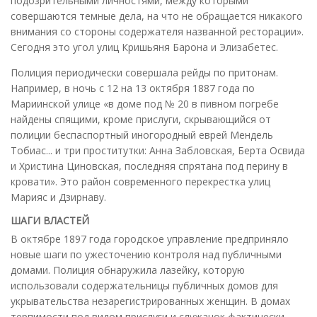
подозрительными личностями, между которыми
совершаются темные дела, на что не обращается никакого
внимания со стороны содержателя названной ресторации».
Сегодня это угол улиц Кришьяня Барона и Элизабетес.
Полиция периодически совершала рейды по притонам.
Например, в ночь с 12 на 13 октября 1887 года по
Мариинской улице «в доме под № 20 в пивном погребе
найдены спящими, кроме прислуги, скрывающийся от
полиции беспаспортный иногородный еврей Мендель
Тобиас... и три проститутки: Анна Забловская, Берта Освида
и Христина Циновская, последняя спрятана под перину в
кровати». Это район современного перекрестка улиц
Марияс и Дзирнаву.
ШАГИ ВЛАСТЕЙ
В октябре 1897 года городское управление предприняло
новые шаги по ужесточению контроля над публичными
домами. Полиция обнаружила лазейку, которую
использовали содержательницы публичных домов для
укрывательства незарегистрированных женщин. В домах
терпимости под видом прислуги и служанок фактически