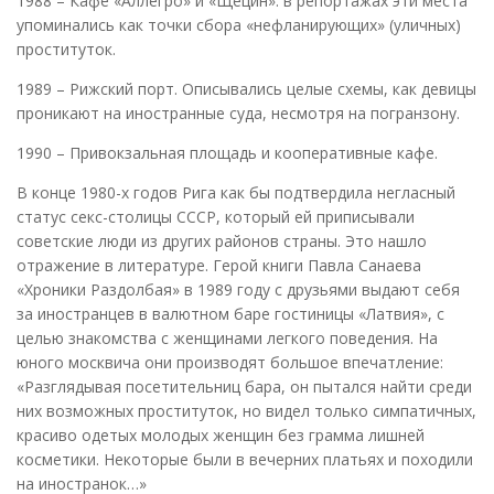
1988 – Кафе «Аллегро» и «Щецин»: в репортажах эти места
упоминались как точки сбора «нефланирующих» (уличных)
проституток.
1989 – Рижский порт. Описывались целые схемы, как девицы
проникают на иностранные суда, несмотря на погранзону.
1990 – Привокзальная площадь и кооперативные кафе.
В конце 1980-х годов Рига как бы подтвердила негласный
статус секс-столицы СССР, который ей приписывали
советские люди из других районов страны. Это нашло
отражение в литературе. Герой книги Павла Санаева
«Хроники Раздолбая» в 1989 году с друзьями выдают себя
за иностранцев в валютном баре гостиницы «Латвия», с
целью знакомства с женщинами легкого поведения. На
юного москвича они производят большое впечатление:
«Разглядывая посетительниц бара, он пытался найти среди
них возможных проституток, но видел только симпатичных,
красиво одетых молодых женщин без грамма лишней
косметики. Некоторые были в вечерних платьях и походили
на иностранок…»