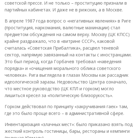
советской прессе. И не только – проституцию признали в
партийных кабинетах. И даже не в рижских, а в Москве.
В апреле 1987 года вопрос о «негативных явлениях» в Риге
(проституция, наркомания, валютные махинации) стал
предметом обсуждения на самом верху. Москву (ЦК КПСС)
крайне раздражало, что в «витрине СССР», каковой
считалась «Советская Прибалтика», расцвел теневой
сектор, напрямую завязанный на контакты с иностранцами.
Это был период, когда Горбачев требовал «наведения
порядка» и «очищения морального облика советского
человека». Рига выглядела в глазах Москвы как рассадник
идеологической заразы. Недовольство Центра означало,
что местное руководство (ЦК КПЛ и горком) могло
лишиться кресел за «политическую близорукость».
Горком действовал по принципу «закручивания гаек» там,
где это было проще всего – в административной сфере.
Инвентаризация «злачных мест»: было приказано взять под
жесткий контроль гостиницы, бары, рестораны и кемпинги
(включая Юрмалу).