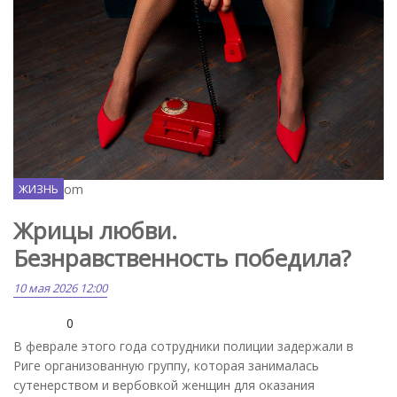
Freepik.com
ЖИЗНЬ
Жрицы любви.
Безнравственность победила?
10 мая 2026 12:00
0
В феврале этого года сотрудники полиции задержали в
Риге организованную группу, которая занималась
сутенерством и вербовкой женщин для оказания