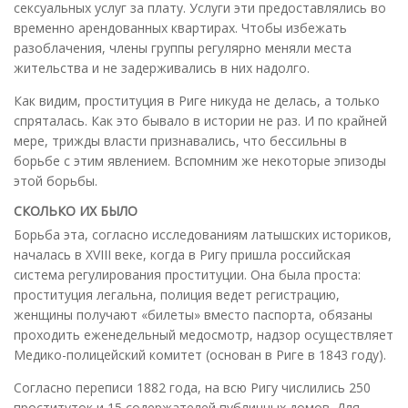
сексуальных услуг за плату. Услуги эти предоставлялись во
временно арендованных квартирах. Чтобы избежать
разоблачения, члены группы регулярно меняли места
жительства и не задерживались в них надолго.
Как видим, проституция в Риге никуда не делась, а только
спряталась. Как это бывало в истории не раз. И по крайней
мере, трижды власти признавались, что бессильны в
борьбе с этим явлением. Вспомним же некоторые эпизоды
этой борьбы.
СКОЛЬКО ИХ БЫЛО
Борьба эта, согласно исследованиям латышских историков,
началась в XVIII веке, когда в Ригу пришла российская
система регулирования проституции. Она была проста:
проституция легальна, полиция ведет регистрацию,
женщины получают «билеты» вместо паспорта, обязаны
проходить еженедельный медосмотр, надзор осуществляет
Медико-полицейский комитет (основан в Риге в 1843 году).
Согласно переписи 1882 года, на всю Ригу числились 250
проституток и 15 содержателей публичных домов. Для