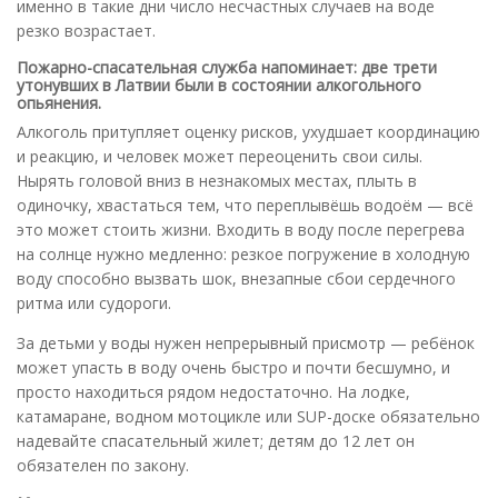
именно в такие дни число несчастных случаев на воде
резко возрастает.
Пожарно-спасательная служба напоминает: две трети
утонувших в Латвии были в состоянии алкогольного
опьянения.
Алкоголь притупляет оценку рисков, ухудшает координацию
и реакцию, и человек может переоценить свои силы.
Нырять головой вниз в незнакомых местах, плыть в
одиночку, хвастаться тем, что переплывёшь водоём — всё
это может стоить жизни. Входить в воду после перегрева
на солнце нужно медленно: резкое погружение в холодную
воду способно вызвать шок, внезапные сбои сердечного
ритма или судороги.
За детьми у воды нужен непрерывный присмотр — ребёнок
может упасть в воду очень быстро и почти бесшумно, и
просто находиться рядом недостаточно. На лодке,
катамаране, водном мотоцикле или SUP-доске обязательно
надевайте спасательный жилет; детям до 12 лет он
обязателен по закону.