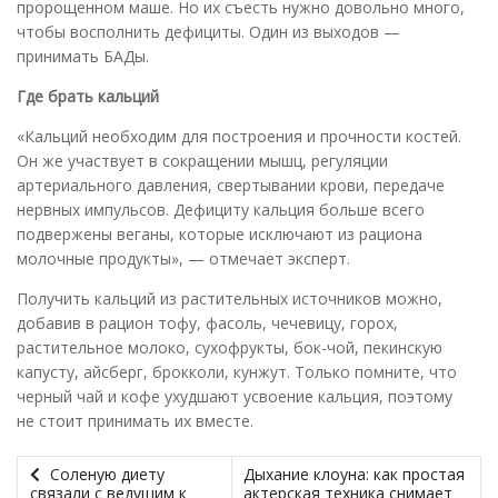
пророщенном маше. Но их съесть нужно довольно много,
чтобы восполнить дефициты. Один из выходов —
принимать БАДы.
Где брать кальций
«Кальций необходим для построения и прочности костей.
Он же участвует в сокращении мышц, регуляции
артериального давления, свертывании крови, передаче
нервных импульсов. Дефициту кальция больше всего
подвержены веганы, которые исключают из рациона
молочные продукты», — отмечает эксперт.
Получить кальций из растительных источников можно,
добавив в рацион тофу, фасоль, чечевицу, горох,
растительное молоко, сухофрукты, бок-чой, пекинскую
капусту, айсберг, брокколи, кунжут. Только помните, что
черный чай и кофе ухудшают усвоение кальция, поэтому
не стоит принимать их вместе.
Соленую диету
Дыхание клоуна: как простая
связали с ведущим к
актерская техника снимает