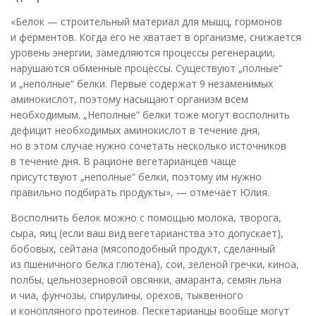
«Белок — строительный материал для мышц, гормонов
и ферментов. Когда его не хватает в организме, снижается
уровень энергии, замедляются процессы регенерации,
нарушаются обменные процессы. Существуют „полные“
и „неполные“ белки. Первые содержат 9 незаменимых
аминокислот, поэтому насыщают организм всем
необходимым. „Неполные“ белки тоже могут восполнить
дефицит необходимых аминокислот в течение дня,
но в этом случае нужно сочетать несколько источников
в течение дня. В рационе вегетарианцев чаще
присутствуют „неполные“ белки, поэтому им нужно
правильно подбирать продукты», — отмечает Юлия.
Восполнить белок можно с помощью молока, творога,
сыра, яиц (если ваш вид вегетарианства это допускает),
бобовых, сейтана (мясоподобный продукт, сделанный
из пшеничного белка глютена), сои, зеленой гречки, киноа,
полбы, цельнозерновой овсянки, амаранта, семян льна
и чиа, фунчозы, спирулины, орехов, тыквенного
и конопляного протеинов. Пескетарианцы вообще могут