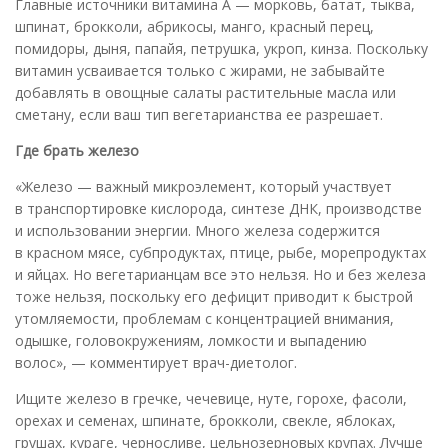
Главные источники витамина А — морковь, батат, тыква,
шпинат, брокколи, абрикосы, манго, красный перец,
помидоры, дыня, папайя, петрушка, укроп, кинза. Поскольку
витамин усваивается только с жирами, не забывайте
добавлять в овощные салаты растительные масла или
сметану, если ваш тип вегетарианства ее разрешает.
Где брать железо
«Железо — важный микроэлемент, который участвует
в транспортировке кислорода, синтезе ДНК, производстве
и использовании энергии. Много железа содержится
в красном мясе, субпродуктах, птице, рыбе, морепродуктах
и яйцах. Но вегетарианцам все это нельзя. Но и без железа
тоже нельзя, поскольку его дефицит приводит к быстрой
утомляемости, проблемам с концентрацией внимания,
одышке, головокружениям, ломкости и выпадению
волос», — комментирует врач-диетолог.
Ищите железо в гречке, чечевице, нуте, горохе, фасоли,
орехах и семенах, шпинате, брокколи, свекле, яблоках,
грушах, кураге, черносливе, цельнозерновых крупах. Лучше