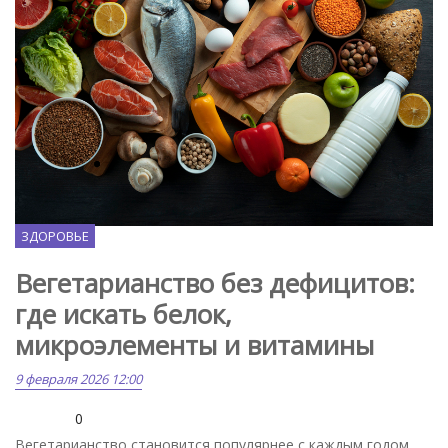
Freepik.com
ЗДОРОВЬЕ
Вегетарианство без дефицитов:
где искать белок,
микроэлементы и витамины
9 февраля 2026 12:00
0
Вегетарианство становится популярнее с каждым годом.