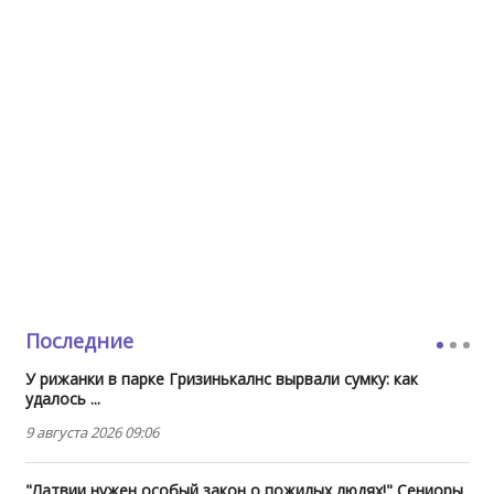
Последние
У рижанки в парке Гризинькалнс вырвали сумку: как
удалось ...
9 августа 2026 09:06
"Латвии нужен особый закон о пожилых людях!" Сениоры