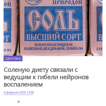
МК.ru
ЗДОРОВЬЕ
Соленую диету связали с
ведущим к гибели нейронов
воспалением
6 февраля 2026 13:00
0