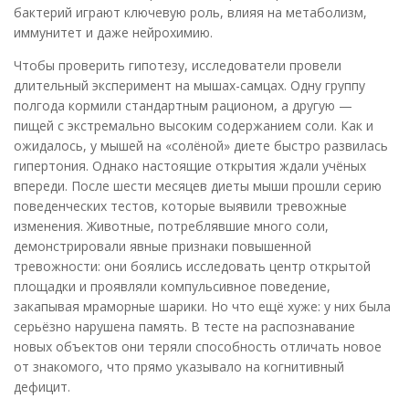
бактерий играют ключевую роль, влияя на метаболизм,
иммунитет и даже нейрохимию.
Чтобы проверить гипотезу, исследователи провели
длительный эксперимент на мышах-самцах. Одну группу
полгода кормили стандартным рационом, а другую —
пищей с экстремально высоким содержанием соли. Как и
ожидалось, у мышей на «солёной» диете быстро развилась
гипертония. Однако настоящие открытия ждали учёных
впереди. После шести месяцев диеты мыши прошли серию
поведенческих тестов, которые выявили тревожные
изменения. Животные, потреблявшие много соли,
демонстрировали явные признаки повышенной
тревожности: они боялись исследовать центр открытой
площадки и проявляли компульсивное поведение,
закапывая мраморные шарики. Но что ещё хуже: у них была
серьёзно нарушена память. В тесте на распознавание
новых объектов они теряли способность отличать новое
от знакомого, что прямо указывало на когнитивный
дефицит.