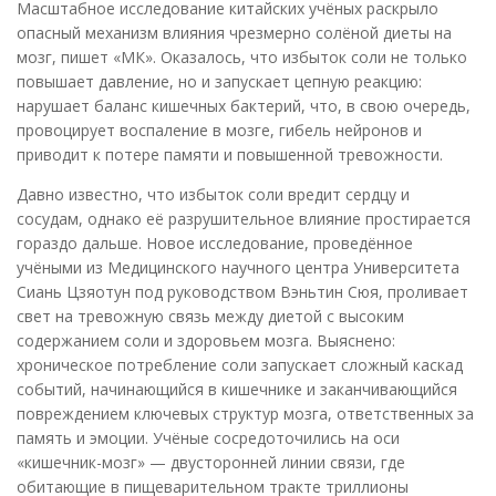
Масштабное исследование китайских учёных раскрыло
опасный механизм влияния чрезмерно солёной диеты на
мозг, пишет «МК». Оказалось, что избыток соли не только
повышает давление, но и запускает цепную реакцию:
нарушает баланс кишечных бактерий, что, в свою очередь,
провоцирует воспаление в мозге, гибель нейронов и
приводит к потере памяти и повышенной тревожности.
Давно известно, что избыток соли вредит сердцу и
сосудам, однако её разрушительное влияние простирается
гораздо дальше. Новое исследование, проведённое
учёными из Медицинского научного центра Университета
Сиань Цзяотун под руководством Вэньтин Сюя, проливает
свет на тревожную связь между диетой с высоким
содержанием соли и здоровьем мозга. Выяснено:
хроническое потребление соли запускает сложный каскад
событий, начинающийся в кишечнике и заканчивающийся
повреждением ключевых структур мозга, ответственных за
память и эмоции. Учёные сосредоточились на оси
«кишечник-мозг» — двусторонней линии связи, где
обитающие в пищеварительном тракте триллионы