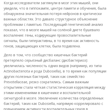
Когда исследователи заглянули в мозг этих мышей, они
увидели, что в гиппокампе, центре памяти и обучения, была
обнаружена значительная потеря нейронов в критически
важных областях. Это давало структурное объяснение
проблемам с памятью. Последующий генетический анализ
показал, что в мозге мышей на солёной диете бушевало
воспаление: гены, кодирующие провоспалительные
сигналы, были гиперактивны, в то время как активность
генов, защищающих клетки, была подавлена.
Дело в том, что сообщество кишечных бактерий
претерпело серьёзный дисбаланс (дисбактериоз):
увеличилась численность одних видов (например, из типа
Actinobacteriota и рода Dubosiella), в то время как популяции
других полезных бактерий, таких как семейство
Prevotellaceae, резко сократились. Самым важным
открытием стала чёткая статистическая корреляция между
этими изменениями в кишечнике и воспалительной
сигнатурой в мозге. Увеличение количества определённых
бактерий, таких как Dubosiella, напрямую коррелировало с
повышением активности воспалительных генов в