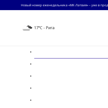
Новый номер еженедельника «МК-Латвия» – уже в прод
17°C
- Рига