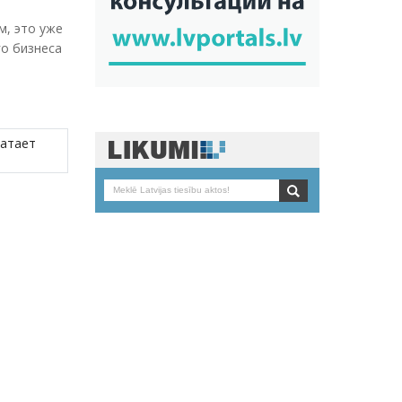
м, это уже
го бизнеса
ватает