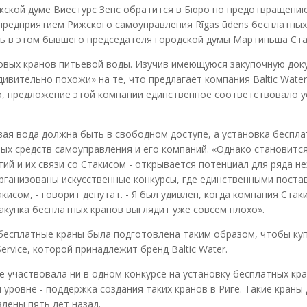
жской думе Виестурс Зепс обратится в Бюро по предотвращени
 предприятием Рижского самоуправления Rīgas ūdens бесплатных
оль в этом бывшего председателя городской думы Мартиньша Ста
 новых кранов питьевой воды. Изучив имеющуюся закупочную до
ивительно похожи» на те, что предлагает компания Baltic Water
о, предложение этой компании единственное соответствовало 
вая вода должна быть в свободном доступе, а установка беспл
х средств самоуправления и его компаний. «Однако становитс
ий и их связи со Стакисом - открывается потенциал для ряда н
организованы искусственные конкурсы, где единственными пост
исом, - говорит депутат. - Я был удивлен, когда компания Стак
закупка бесплатных кранов выглядит уже совсем плохо».
 бесплатные краны была подготовлена таким образом, чтобы куп
rvice, которой принадлежит бренд Baltic Water.
не участвовала ни в одном конкурсе на установку бесплатных кра
уровне - поддержка создания таких кранов в Риге. Такие краны 
влены пять лет назад.