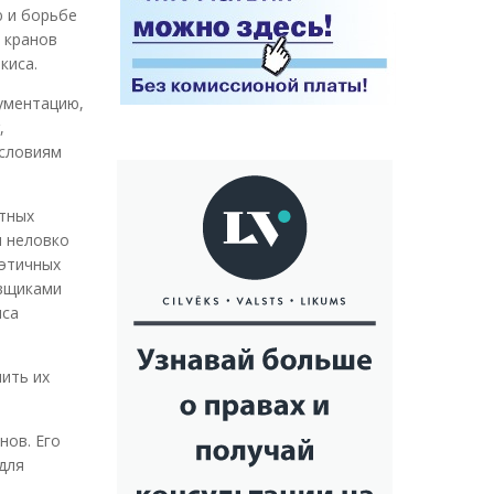
ю и борьбе
 кранов
киса.
кументацию,
,
условиям
атных
я неловко
еэтичных
авщиками
иса
ить их
нов. Его
для