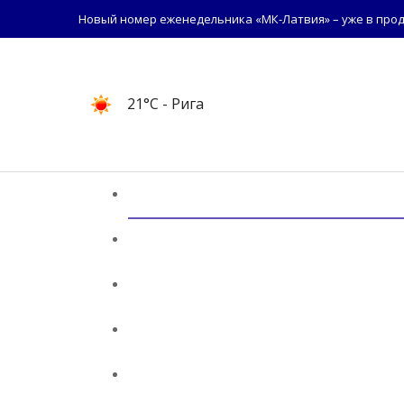
Новый номер еженедельника «МК-Латвия» – уже в прод
21°C
- Рига