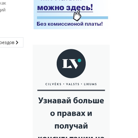
как
ций
поездов