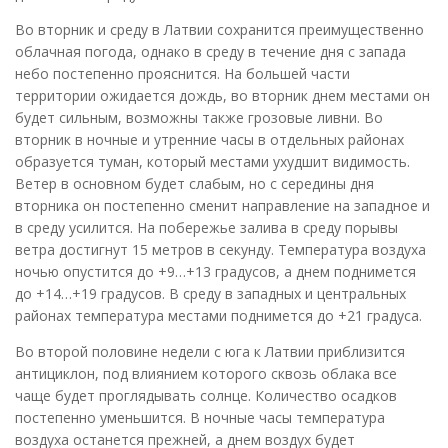
Во вторник и среду в Латвии сохранится преимущественно
облачная погода, однако в среду в течение дня с запада
небо постепенно прояснится. На большей части
территории ожидается дождь, во вторник днем местами он
будет сильным, возможны также грозовые ливни. Во
вторник в ночные и утренние часы в отдельных районах
образуется туман, который местами ухудшит видимость.
Ветер в основном будет слабым, но с середины дня
вторника он постепенно сменит направление на западное и
в среду усилится. На побережье залива в среду порывы
ветра достигнут 15 метров в секунду. Температура воздуха
ночью опустится до +9…+13 градусов, а днем поднимется
до +14…+19 градусов. В среду в западных и центральных
районах температура местами поднимется до +21 градуса.
Во второй половине недели с юга к Латвии приблизится
антициклон, под влиянием которого сквозь облака все
чаще будет проглядывать солнце. Количество осадков
постепенно уменьшится. В ночные часы температура
воздуха останется прежней, а днем воздух будет