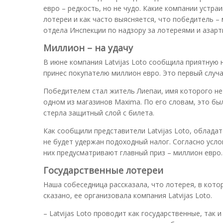
евро – редкость, но не чудо. Какие компании уст
лотереи и как часто выясняется, что победитель 
отдела Инспекции по надзору за лотереями и азарт
Миллион – на удачу
В июне компания Latvijas Loto сообщила приятную н
принес покупателю миллион евро. Это первый случ
Победителем стал житель Лиепаи, имя которого не 
одном из магазинов Maxima. По его словам, это бы
стерла защитный слой с билета.
Как сообщили представители Latvijas Loto, облада
не будет удержан подоходный налог. Согласно услов
них предусматривают главный приз – миллион евро.
Государственные лотереи
Наша собеседница рассказала, что лотерея, в кото
сказано, ее организовала компания Latvijas Loto.
– Latvijas Loto проводит как государственные, так