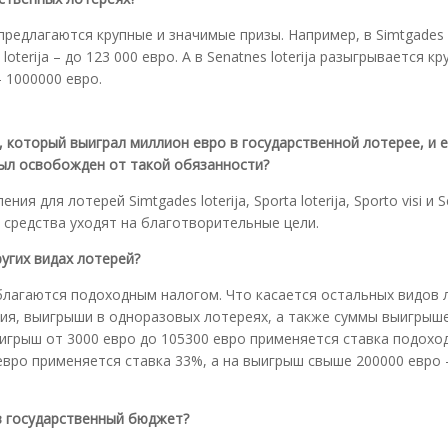
 предлагаются крупные и значимые призы. Например, в Simtgades l
oterija – до 123 000 евро. А в Senatnes loterija разыгрывается к
 1000000 евро.
, который выиграл миллион евро в государственной лотерее, и 
был освобожден от такой обязанности?
я для лотерей Simtgades loterija, Sporta loterija, Sporto visi и 
ые средства уходят на благотворительные цели.
ругих видах лотерей?
облагаются подоходным налогом. Что касается остальных видов 
ния, выигрыши в одноразовых лотереях, а также суммы выигрыш
ыигрыш от 3000 евро до 105300 евро применяется ставка подохо
евро применяется ставка 33%, а на выигрыш свыше 200000 евро 
в государственный бюджет?