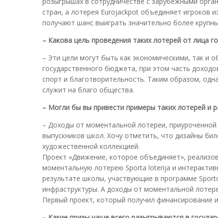
розыгрышах в сотрудничестве с зарубежными органи
стран, а лотерея Eurojackpot объединяет игроков и
получают шанс выиграть значительно более крупны
– Какова цель проведения таких лотерей от лица г
– Эти цели могут быть как экономическими, так и
государственного бюджета, при этом часть доходо
спорт и благотворительность. Таким образом, одна
служит на благо общества.
– Могли бы вы привести примеры таких лотерей и р
– Доходы от моментальной лотереи, приуроченной 
выпускников школ. Хочу отметить, что дизайны бил
художественной коллекцией.
Проект «Движение, которое объединяет», реализо
моментальную лотерею Sporta loterija и интерактивн
результате школы, участвующие в программе Sporto 
инфраструктуры. А доходы от моментальной лотере
Первый проект, который получил финансирование из
– Какие призы чаще всего разыгрываются в госуда