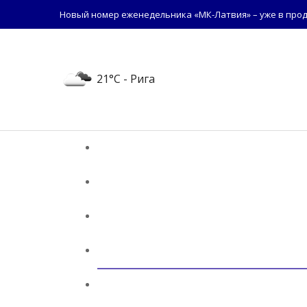
Новый номер еженедельника «МК-Латвия» – уже в прод
21°C
- Рига