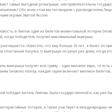
раивают самые выгодные розыгрыши, чем привлекательны государ
– мошенник? Обо всем этом мы поговорили с руководителем Лиц
ными играми Эвитой Яксоне.
овость: в Лиепае один из билетов моментальной лотереи Senatne
ай, когда победитель получил максимальный выигрыш.
разглашается. Известно, что ему больше 30 лет, а билет он пр
ла спонтанная покупка. О выигрыше он узнал уже дома, когда ег
тель выигрыша получит всю сумму – один миллион евро, то есть
иям Senatnes loterija, каждая серия включает миллион билетов, 
рой победил житель Лиепаи, была государственной и, как уже б
 и интерактивные лотереи, а также участвует в международных ч