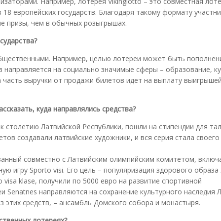
заторами. Например, лотерея Vikinglotto – это совместная лот
з 18 европейских государств. Благодаря такому формату участн
е призы, чем в обычных розыгрышах.
осударства?
 общественными. Например, целью лотереи может быть пополнен
в направляется на социально значимые сферы – образование, ку
 часть выручки от продажи билетов идет на выплату выигрышей,
ассказать, куда направлялись средства?
к столетию Латвийской Республики, пошли на стипендии для та
етов создавали латвийские художники, и вся серия стала своего
ванный совместно с Латвийским олимпийским комитетом, включ
ую игру Sporto visi. Его цель – популяризация здорового образа
visa klase, получили по 5000 евро на развитие спортивной
и Senatnes направляются на сохранение культурного наследия Л
 этих средств, – ансамбль Домского собора и монастыря.
рственных лотереях?