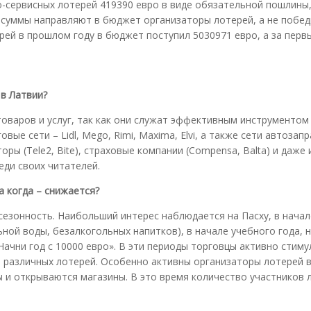
-сервисных лотерей 419390 евро в виде обязательной пошлины,
и суммы направляют в бюджет организаторы лотерей, а не побед
ей в прошлом году в бюджет поступил 5030971 евро, а за перв
 в Латвии?
оваров и услуг, так как они служат эффективным инструментом
ые сети – Lidl, Mego, Rimi, Maxima, Elvi, а также сети автозапр
ы (Tele2, Bite), страховые компании (Compensa, Balta) и даже
еди своих читателей.
а когда – снижается?
сезонность. Наибольший интерес наблюдается на Пасху, в начале
ой воды, безалкогольных напитков), в начале учебного года, 
«Начни год с 10000 евро». В эти периоды торговцы активно стим
 различных лотерей. Особенно активны организаторы лотерей в
ы и открываются магазины. В это время количество участников 