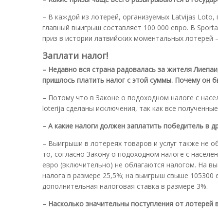
– В каждой из лотерей, организуемых Latvijas Loto,
главный выигрыш составляет 100 000 евро. В Sporta l
приз в истории латвийских моментальных лотерей –
Заплати налог!
– Недавно вся страна радовалась за жителя Лиепаи
пришлось платить налог с этой суммы. Почему он 
– Потому что в Законе о подоходном налоге с населени
loterija сделаны исключения, так как все полученн
– А какие налоги должен заплатить победитель в д
– Выигрыши в лотереях товаров и услуг также не 
то, согласно Закону о подоходном налоге с населе
евро (включительно) не облагаются налогом. На в
налога в размере 25,5%; на выигрыш свыше 105300 
дополнительная налоговая ставка в размере 3%.
– Насколько значительны поступления от лотерей 