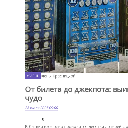
Фото Вилены Красницкой
ЖИЗНЬ
От билета до джекпота: выи
чудо
28 июля 2025 09:00
0
В Латвии ежегодно проводятся десятки лотерей с 