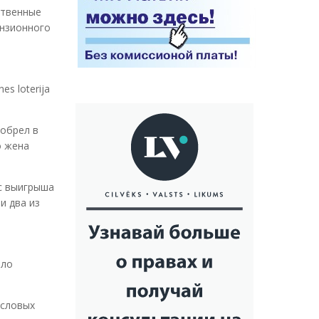
ственные
ензионного
s loterija
иобрел в
о жена
 с выигрыша
и два из
ыло
исловых