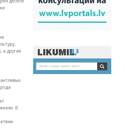
ерея десяти
ики
ие
льтуру,
 а другая
лантливых
 рода
ал
 жизни. В
атвии.