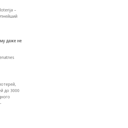
oterija –
рупнейший
ему даже не
Senatnes
лотерей,
ей до 3000
дного
–