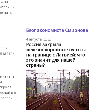
 а за
ители. В
ые пять
Блог экономиста Смирнова
4 августа, 2026
Россия закрыла
авок.
железнодорожные пункты
 издатели
на границе с Латвией: что
это значит для нашей
страны?
 лета (в
на
улируют
есной и в
лотерей