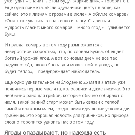
уже гудят – значит, летом будут жаркие дни», – говорит он.
Еще одна примета: «Если одуванчики цветут в воде, как
сейчас, это к ливням с грозами в июле». А обилие комаров?
«Они тоже указывают на тепло и влагу. Старинная
мудрость гласит: много комаров – много ягод!» – улыбается
Букш.
И правда, комары в этом году размножаются с
невероятной скоростью, что, по словам Букша, обещает
богатый урожай ягод. А вот с Яновым днем не все так
радужно: «Да, около Янова дня может пойти дождь, но
будет тепло», – предупреждает наблюдатель.
Еще одно удивительное наблюдение: 25 мая в Латвии уже
появились первые маслята, колосовики и даже лисички. Это
необычно рано для грибов, которые обычно собирают с
июля. Такой ранний старт может быть связан с теплой
зимой и влажным маем, создавшими идеальные условия для
грибницы. Это хорошая новость для грибников, но природа
словно торопится удивить нас в этом году!
Ягоды опаздывают, но надежда есть