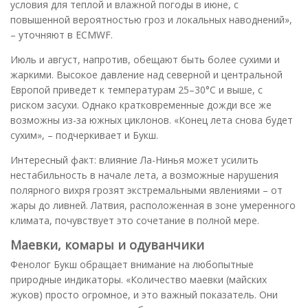
условия для теплой и влажной погоды в июне, с
повышенной вероятностью гроз и локальных наводнений»,
– уточняют в ECMWF.
Июль и август, напротив, обещают быть более сухими и
жаркими. Высокое давление над северной и центральной
Европой приведет к температурам 25–30°C и выше, с
риском засухи. Однако кратковременные дожди все же
возможны из-за южных циклонов. «Конец лета снова будет
сухим», – подчеркивает и Букш.
Интересный факт: влияние Ла-Нинья может усилить
нестабильность в начале лета, а возможные нарушения
полярного вихря грозят экстремальными явлениями – от
жары до ливней. Латвия, расположенная в зоне умеренного
климата, почувствует это сочетание в полной мере.
Маевки, комары и одуванчики
Фенолог Букш обращает внимание на любопытные
природные индикаторы. «Количество маевки (майских
жуков) просто огромное, и это важный показатель. Они