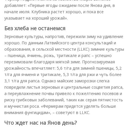
добавляет: «Первые ягоды ожидаем после Янова дня, в
начале июля. Клубника растет хорошо, и пока все
указывает на хороший урожай».
Без хлеба не останемся
Зерновые культуры, напротив, пережили зиму на удивление
хорошо. По данным Латвийского центра консультаций и
образования, в сельской местности (LLKC) зимние культуры
– пшеница, ячмень, рожь, тритикале и рапс – успешно
перезимовали благодаря мягкой зиме. Прогнозируемая
урожайность впечатляет: 5,6 т/га для зимней пшеницы, 5,2
т/га для ячменя и тритикале, 5,3 т/га для ржи и чуть более
3,1 т/га для рапса. Однако майские заморозки слегка
повредили листья зерновых и центральные соцветия рапса,
а переувлажнение почвы привело к пожелтению посевов и
риску грибковых заболеваний, таких как серая пятнистость
и мучнистая роса. «Фермерам придется уделять больше
внимания фунгицидам», – советуют в LLKC.
Что ждет нас на Янов день?