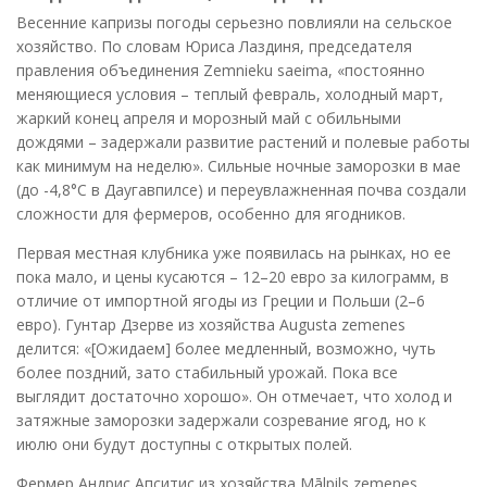
Весенние капризы погоды серьезно повлияли на сельское
хозяйство. По словам Юриса Лаздиня, председателя
правления объединения Zemnieku saeima, «постоянно
меняющиеся условия – теплый февраль, холодный март,
жаркий конец апреля и морозный май с обильными
дождями – задержали развитие растений и полевые работы
как минимум на неделю». Сильные ночные заморозки в мае
(до -4,8°C в Даугавпилсе) и переувлажненная почва создали
сложности для фермеров, особенно для ягодников.
Первая местная клубника уже появилась на рынках, но ее
пока мало, и цены кусаются – 12–20 евро за килограмм, в
отличие от импортной ягоды из Греции и Польши (2–6
евро). Гунтар Дзерве из хозяйства Augusta zemenes
делится: «[Ожидаем] более медленный, возможно, чуть
более поздний, зато стабильный урожай. Пока все
выглядит достаточно хорошо». Он отмечает, что холод и
затяжные заморозки задержали созревание ягод, но к
июлю они будут доступны с открытых полей.
Фермер Андрис Апситис из хозяйства Mālpils zemenes