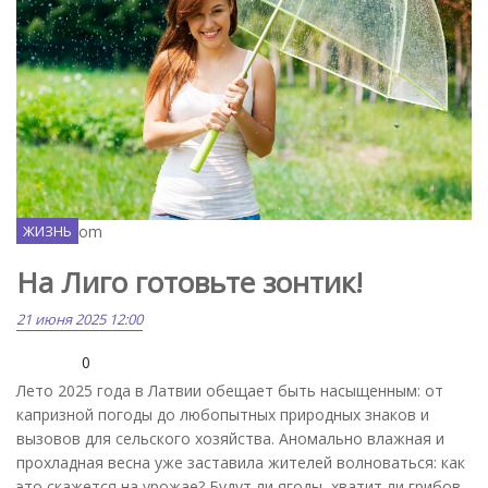
Freepik.com
ЖИЗНЬ
На Лиго готовьте зонтик!
21 июня 2025 12:00
0
Лето 2025 года в Латвии обещает быть насыщенным: от
капризной погоды до любопытных природных знаков и
вызовов для сельского хозяйства. Аномально влажная и
прохладная весна уже заставила жителей волноваться: как
это скажется на урожае? Будут ли ягоды, хватит ли грибов