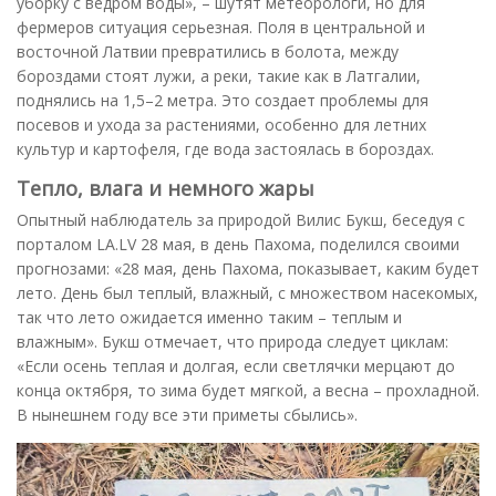
уборку с ведром воды», – шутят метеорологи, но для
фермеров ситуация серьезная. Поля в центральной и
восточной Латвии превратились в болота, между
бороздами стоят лужи, а реки, такие как в Латгалии,
поднялись на 1,5–2 метра. Это создает проблемы для
посевов и ухода за растениями, особенно для летних
культур и картофеля, где вода застоялась в бороздах.
Тепло, влага и немного жары
Опытный наблюдатель за природой Вилис Букш, беседуя с
порталом LA.LV 28 мая, в день Пахома, поделился своими
прогнозами: «28 мая, день Пахома, показывает, каким будет
лето. День был теплый, влажный, с множеством насекомых,
так что лето ожидается именно таким – теплым и
влажным». Букш отмечает, что природа следует циклам:
«Если осень теплая и долгая, если светлячки мерцают до
конца октября, то зима будет мягкой, а весна – прохладной.
В нынешнем году все эти приметы сбылись».