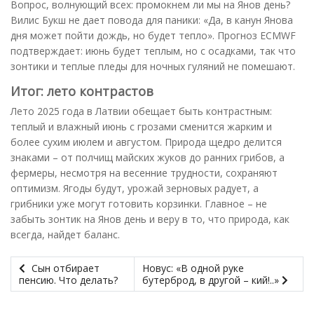
Вопрос, волнующий всех: промокнем ли мы на Янов день?
Вилис Букш не дает повода для паники: «Да, в канун Янова
дня может пойти дождь, но будет тепло». Прогноз ECMWF
подтверждает: июнь будет теплым, но с осадками, так что
зонтики и теплые пледы для ночных гуляний не помешают.
Итог: лето контрастов
Лето 2025 года в Латвии обещает быть контрастным:
теплый и влажный июнь с грозами сменится жарким и
более сухим июлем и августом. Природа щедро делится
знаками – от полчищ майских жуков до ранних грибов, а
фермеры, несмотря на весенние трудности, сохраняют
оптимизм. Ягоды будут, урожай зерновых радует, а
грибники уже могут готовить корзинки. Главное – не
забыть зонтик на Янов день и веру в то, что природа, как
всегда, найдет баланс.
Сын отбирает
Новус: «В одной руке
пенсию. Что делать?
бутерброд, в другой – кий!..»