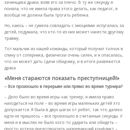
зачинщика драки, взяв его за плечо. В ту же секунду я
поняла, что не имела права этого делать, как педагог, я
вообще не должна была трогать ребенка.
Но, каюсь – не сумела совладать с эмоциями: испугалась за
детей, подумала, что кто-то из них может нанести другому
травму.
Тот мальчик из нашей команды, который получил толчок в
спину от соперника, физически очень силен, и я опасалась,
что он может дать сдачи обидчику, и в итоге развяжется
драка.
«Меня стараются показать преступницей!»
– Все произошло в перерыве или прямо во время турнира?
– Дело было во время игры: как тренер, я имела право
находиться на поле – во время игры маленьких детей это
допускается. Я была в двух шагах от ребят, так что далеко
идти не пришлось – все произошло в считанные секунды. У
меня и в мыслях не было кого-то ударить или обидеть –
просто хотела предотвратить назревающий конфликт –