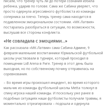
писали, что тренер чуть ли до потери сознания избила
ребенка, ударив по голове. Сама же Сабина уверяет, что
просто одернула агрессивного футболиста из команды
соперника за плечо. Теперь тренер сама находится в
подавленном эмоциональном состоянии. «МК-Латвия»
постаралась разобраться в ситуации, по возможности,
выслушав все стороны конфликта.
«Не совладала с эмоциями…»
Как рассказала «МК-Латвии» сама Сабина Админе, 9
февраля маленькие воспитанники Юрмальской футбольной
школы участвовали в турнире, который проходил в
помещении Lidl Arena в Риге. Тренер в этот день была
выходная, но по собственному почину отправилась на
соревнования.
– Во время игры произошел инцидент, во время которого
мальчик из команды футбольной школы Metta толкнул в
спину игрока нашей команды. И поскольку уже ранее в
подобных ситуациях наши футболисты получали травмы, я
моментально отреагировала – подошла и одернула