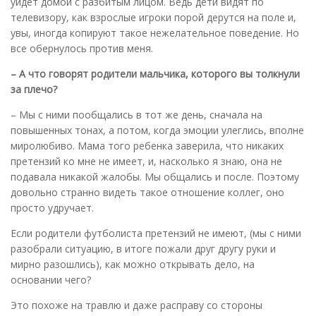
уйдет домой с разбитым лицом. Ведь дети видят по
телевизору, как взрослые игроки порой дерутся на поле и,
увы, иногда копируют такое нежелательное поведение. Но
все обернулось против меня.
– А что говорят родители мальчика, которого вы толкнули
за плечо?
– Мы с ними пообщались в тот же день, сначала на
повышенных тонах, а потом, когда эмоции улеглись, вполне
миролюбиво. Мама того ребенка заверила, что никаких
претензий ко мне не имеет, и, насколько я знаю, она не
подавала никакой жалобы. Мы общались и после. Поэтому
довольно странно видеть такое отношение коллег, оно
просто удручает.
Если родители футболиста претензий не имеют, (мы с ними
разобрали ситуацию, в итоге пожали друг другу руки и
мирно разошлись), как можно открывать дело, на
основании чего?
Это похоже на травлю и даже расправу со стороны