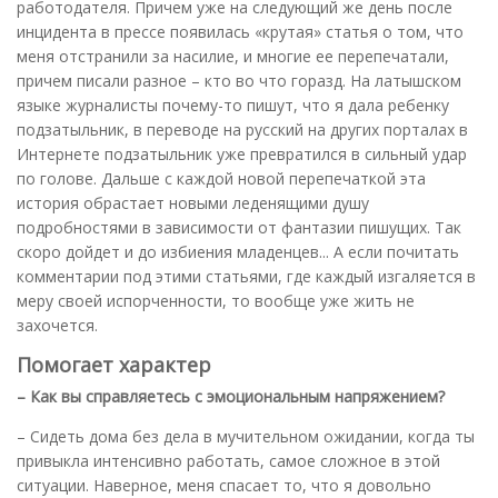
работодателя. Причем уже на следующий же день после
инцидента в прессе появилась «крутая» статья о том, что
меня отстранили за насилие, и многие ее перепечатали,
причем писали разное – кто во что горазд. На латышском
языке журналисты почему-то пишут, что я дала ребенку
подзатыльник, в переводе на русский на других порталах в
Интернете подзатыльник уже превратился в сильный удар
по голове. Дальше с каждой новой перепечаткой эта
история обрастает новыми леденящими душу
подробностями в зависимости от фантазии пишущих. Так
скоро дойдет и до избиения младенцев... А если почитать
комментарии под этими статьями, где каждый изгаляется в
меру своей испорченности, то вообще уже жить не
захочется.
Помогает характер
– Как вы справляетесь с эмоциональным напряжением?
– Сидеть дома без дела в мучительном ожидании, когда ты
привыкла интенсивно работать, самое сложное в этой
ситуации. Наверное, меня спасает то, что я довольно