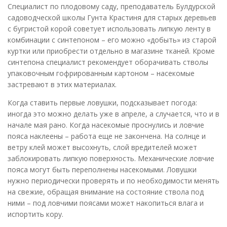
Специалист по плодовому саду, преподаватель Булдурской
садоводческой школы Гунта Крастиня для старых деревьев
с бугристой корой советует использовать липкую ленту в
комбинации с синтепоном – его можно «добыть» из старой
куртки или приобрести отдельно в магазине тканей. Кроме
синтепона специалист рекомендует оборачивать стволы
упаковочным гофрированным картоном – насекомые
застревают в этих материалах.
Когда ставить первые ловушки, подсказывает погода:
иногда это можно делать уже в апреле, а случается, что и в
начале мая рано. Когда насекомые проснулись и ловчие
пояса наклеены – работа еще не закончена. На солнце и
ветру клей может высохнуть, слой вредителей может
заблокировать липкую поверхность. Механические ловчие
пояса могут быть переполнены насекомыми. Ловушки
нужно периодически проверять и по необходимости менять
на свежие, обращая внимание на состояние ствола под
ними – под ловчими поясами может накопиться влага и
испортить кору.