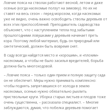
Ловчие пояса на стволах работают весной, летом и даже
осенью (когда насекомые ползут на зимовку). Но их не
ставят на весь сезон – перед морозом, когда насекомых
уже не видно, очень важно освободить стволы деревьев от
всех этих приспособлений. Преподаватель садоводства
объясняет, что с наступлением тепла под забытыми
прошлогодними ловушками у деревьев начинает преть
кора. Поэтому любой материал, будь он природный или
синтетический, должен быть вовремя снят.
В саду всегда найдется место и «хорошим», и «плохим»
насекомым, а чтобы не было засилья вредителей, борьба
должна быть многоходовой.
– Ловчие пояса – только один прием и полную защиту сада
он не обеспечит. Меры нужно принимать комплексно:
чтобы поднять запрятавшихся от холода в землю
насекомых, осенью нужно обязательно рыхлить
приствольные круги. Уборка старых листьев и плодов тоже
очень существенна, – рассказала специалист. – Многие
заблуждаются, думая, что побелка деревьев помогает