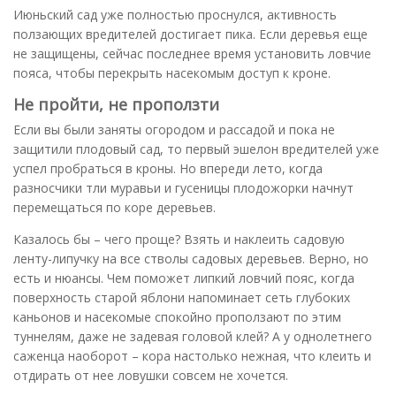
Июньский сад уже полностью проснулся, активность
ползающих вредителей достигает пика. Если деревья еще
не защищены, сейчас последнее время установить ловчие
пояса, чтобы перекрыть насекомым доступ к кроне.
Не пройти, не проползти
Если вы были заняты огородом и рассадой и пока не
защитили плодовый сад, то первый эшелон вредителей уже
успел пробраться в кроны. Но впереди лето, когда
разносчики тли муравьи и гусеницы плодожорки начнут
перемещаться по коре деревьев.
Казалось бы – чего проще? Взять и наклеить садовую
ленту-липучку на все стволы садовых деревьев. Верно, но
есть и нюансы. Чем поможет липкий ловчий пояс, когда
поверхность старой яблони напоминает сеть глубоких
каньонов и насекомые спокойно проползают по этим
туннелям, даже не задевая головой клей? А у однолетнего
саженца наоборот – кора настолько нежная, что клеить и
отдирать от нее ловушки совсем не хочется.