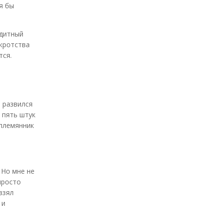
я бы
едитный
нкротства
тся.
я развился
 пять штук
 племянник
 Но мне не
просто
взял
 и