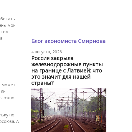
аботать
шены мои
отом
 в
Блог экономиста Смирнова
4 августа, 2026
Россия закрыла
железнодорожные пункты
на границе с Латвией: что
это значит для нашей
страны?
е может
 ли
 сложно
льку по
осоюза. А