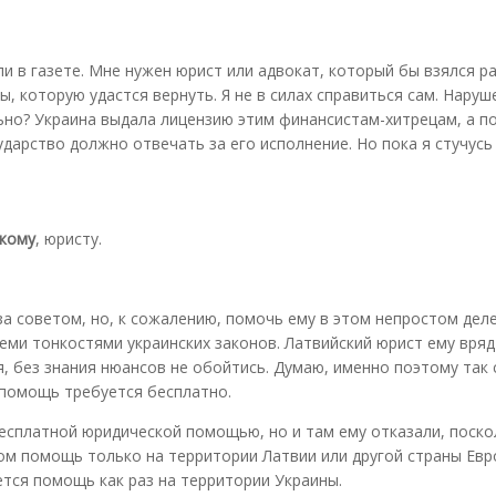
и в газете. Мне нужен юрист или адвокат, который бы взялся р
ы, которую удастся вернуть. Я не в силах справиться сам. Нару
льно? Украина выдала лицензию этим финансистам-хитрецам, а п
ударство должно отвечать за его исполнение. Но пока я стучусь
кому
, юристу.
за советом, но, к сожалению, помочь ему в этом непростом дел
еми тонкостями украинских законов. Латвийский юрист ему вряд
я, без знания нюансов не обойтись. Думаю, именно поэтому так
 помощь требуется бесплатно.
сплатной юридической помощью, но и там ему отказали, поско
ом помощь только на территории Латвии или другой страны Евр
ется помощь как раз на территории Украины.