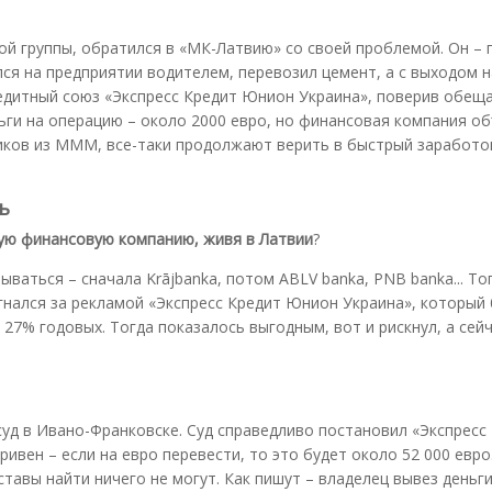
ой группы, обратился в «МК-Латвию» со своей проблемой. Он –
лся на предприятии водителем, перевозил цемент, а с выходом н
редитный союз «Экспресс Кредит Юнион Украина», поверив обещ
ьги на операцию – около 2000 евро, но финансовая компания о
иков из МММ, все-таки продолжают верить в быстрый заработок
ь
кую финансовую компанию, живя в Латвии
?
рываться – сначала Krājbanka, потом ABLV banka, PNB banka... То
погнался за рекламой «Экспресс Кредит Юнион Украина», который
 27% годовых. Тогда показалось выгодным, вот и рискнул, а сей
 суд в Ивано-Франковске. Суд справедливо постановил «Экспресс
вен – если на евро перевести, то это будет около 52 000 евро
тавы найти ничего не могут. Как пишут – владелец вывез деньги