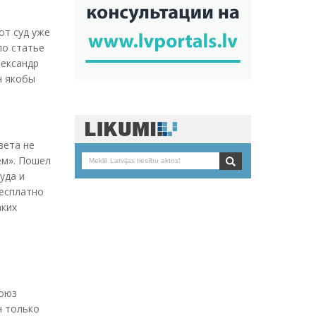
от суд уже
по статье
лександр
н якобы
вета не
ем». Пошел
уда и
бесплатно
аких
союз
н только