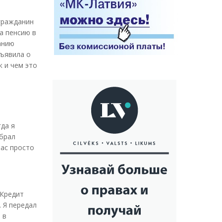
 гражданин
а пенсию в
анию
бъявила о
 и чем это
гда я
 брал
час просто
 Кредит
. Я передал
 в