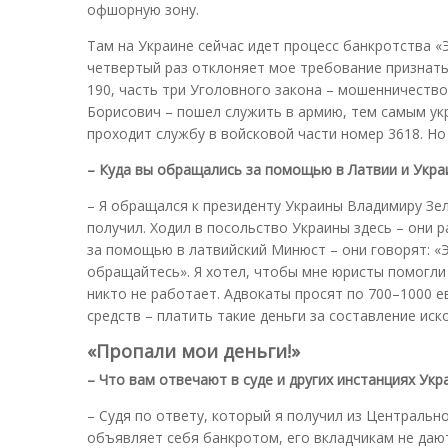
офшорную зону.
Там на Украине сейчас идет процесс банкротства «Э
четвертый раз отклоняет мое требование признать
190, часть три Уголовного закона – мошенничество
Борисович – пошел служить в армию, тем самым ук
проходит службу в войсковой части номер 3618. Но 
– Куда вы обращались за помощью в Латвии и Укра
– Я обращался к президенту Украины Владимиру Зел
получил. Ходил в посольство Украины здесь – они
за помощью в латвийский Минюст – они говорят: «
обращайтесь». Я хотел, чтобы мне юристы помогли 
никто не работает. Адвокаты просят по 700–1000 ев
средств – платить такие деньги за составление иско
«Пропали мои деньги!»
– Что вам отвечают в суде и других инстанциях Укр
– Судя по ответу, который я получил из Центральн
объявляет себя банкротом, его вкладчикам не даю