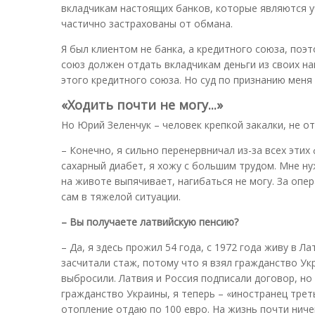
вкладчикам настоящих банков, которые являются у
частично застрахованы от обмана.
Я был клиентом не банка, а кредитного союза, поэт
союз должен отдать вкладчикам деньги из своих на
этого кредитного союза. Но суд по признанию меня
«Ходить почти не могу...»
Но Юрий Зеленчук – человек крепкой закалки, не о
– Конечно, я сильно перенервничал из-за всех этих
сахарный диабет, я хожу с большим трудом. Мне н
на животе выпячивает, нагибаться не могу. За опе
сам в тяжелой ситуации.
– Вы получаете латвийскую пенсию?
– Да, я здесь прожил 54 года, с 1972 года живу в Л
засчитали стаж, потому что я взял гражданство Ук
выбросили. Латвия и Россия подписали договор, но
гражданство Украины, я теперь – «иностранец треть
отопление отдаю по 100 евро. На жизнь почти ниче