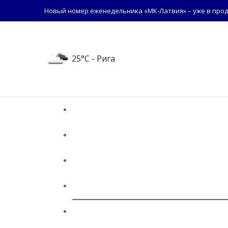
Новый номер еженедельника «МК-Латвия» – уже в прод
25°C
- Рига