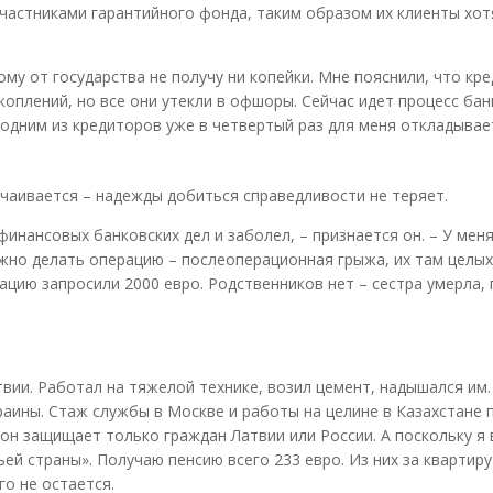
частниками гарантийного фонда, таким образом их клиенты хот
ому от государства не получу ни копейки. Мне пояснили, что кр
коплений, но все они утекли в офшоры. Сейчас идет процесс ба
 одним из кредиторов уже в четвертый раз для меня откладывае
тчаивается – надежды добиться справедливости не теряет.
 финансовых банковских дел и заболел, – признается он. – У мен
ужно делать операцию – послеоперационная грыжа, их там целых
рацию запросили 2000 евро. Родственников нет – сестра умерла,
атвии. Работал на тяжелой технике, возил цемент, надышался им.
раины. Стаж службы в Москве и работы на целине в Казахстане 
 он защищает только граждан Латвии или России. А поскольку я 
ей страны». Получаю пенсию всего 233 евро. Из них за квартиру
го не остается.