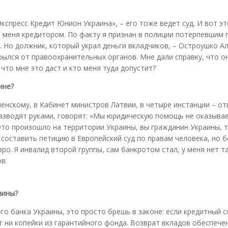
кспресс Кредит Юнион Украина», – его тоже ведет суд. И вот эт
 меня кредитором. По факту я признан в полиции потерпевшим 
. Но должник, который украл деньги вкладчиков, – Остроушко А
рылся от правоохранительных органов. Мне дали справку, что о
что мне это даст и кто меня туда допустит?
ине?
енскому, в Кабинет министров Латвии, в четыре инстанции – от
 разводят руками, говорят: «Мы юридическую помощь не оказыва
Это произошло на территории Украины, вы гражданин Украины, т
составить петицию в Европейский суд по правам человека, но 
ро. Я инвалид второй группы, сам банкротом стал, у меня нет т
в.
аины?
ого банка Украины, это просто брешь в законе: если кредитный 
т ни копейки из гарантийного фонда. Возврат вкладов обеспече