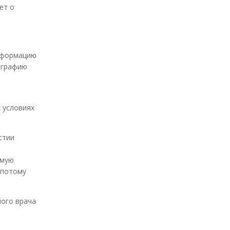
ет о
информацию
ографию
 условиях
стии
ямую
 потому
ного врача