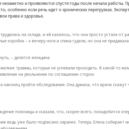
незаметно и проявляются спустя годы после начала работы. П
то, особенно если речь идет о хронических перегрузках. Экспер
вои права и здоровье.
трудилась на складе, и ей казалось, что она просто устала от р
е коробки – к вечеру ноги и спина гудели, но она не придавала
хнуть, – делится женщина.
 мелкие травмы, которые не успевали проходить. В какой-то мо
заявление на увольнение по соглашению сторон.
 наконец пройти обследования. Она думала, что врачи скажут 
ждение поясницы и сказали, что, скорее всего, понадобится опе
ние ведь уже было подписано заранее. Теперь Елена собирает 
заболеваниям.