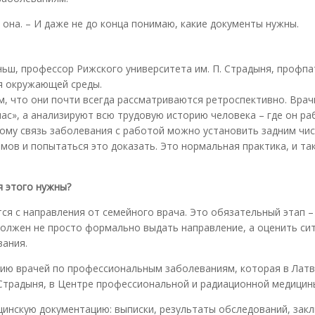
т она. – И даже не до конца понимаю, какие документы нужны.
ньш, профессор Рижского университета им. П. Страдыня, профпа
я окружающей среды.
, что они почти всегда рассматриваются ретроспективно. Врач
ас», а анализируют всю трудовую историю человека – где он ра
этому связь заболевания с работой можно установить задним чи
ов и попытаться это доказать. Это нормальная практика, и та
я этого нужны?
тся с направления от семейного врача. Это обязательный этап –
должен не просто формально выдать направление, а оценить си
вания.
ию врачей по профессиональным заболеваниям, которая в Латв
 Страдыня, в Центре профессиональной и радиационной медицин
цинскую документацию: выписки, результаты обследований, зак