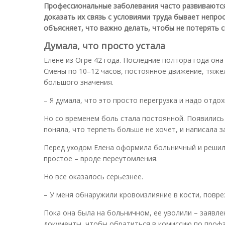
Профессиональные заболевания часто развиваются 
доказать их связь с условиями труда бывает непрос
объясняет, что важно делать, чтобы не потерять с
Думала, что просто устала
Елене из Огре 42 года. Последние полтора года она 
Смены по 10–12 часов, постоянное движение, тяжелы
большого значения.
– Я думала, что это просто перегрузка и надо отдо
Но со временем боль стала постоянной. Появились
поняла, что терпеть больше не хочет, и написала 
Перед уходом Елена оформила больничный и решила
простое – вроде переутомления.
Но все оказалось серьезнее.
– У меня обнаружили кровоизлияние в кости, повре
Пока она была на больничном, ее уволили – заявле
документы, чтобы обратиться в комиссию по проф