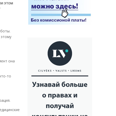
ри этом
т
аботы.
 этому
мент она
что-то
рация.
медицинские