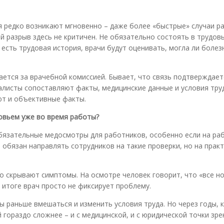
 редко возникают мгновенно – даже более «быстрые» случаи р
й разрыв здесь не критичен. Не обязательно состоять в трудов
есть трудовая история, врачи будут оценивать, могла ли болез
ется за врачебной комиссией. Бывает, что связь подтверждает
алисты сопоставляют факты, медицинские данные и условия тру
ют и объективные факты.
овьем уже во время работы?
обязательные медосмотры для работников, особенно если на ра
обязан направлять сотрудников на такие проверки, но на практ
то скрывают симптомы. На осмотре человек говорит, что «все н
 итоге врач просто не фиксирует проблему.
 раньше вмешаться и изменить условия труда. Но через годы, 
 гораздо сложнее – и с медицинской, и с юридической точки зре