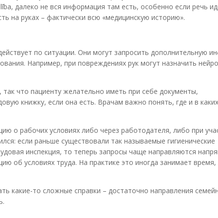
ība, далеко не вся информация там есть, особенно если речь ид
сть на руках – фактически всю «медицинскую историю».
действует по ситуации. Они могут запросить дополнительную 
ования. Например, при повреждениях рук могут назначить нейр
, так что пациенту желательно иметь при себе документы,
ую книжку, если она есть. Врачам важно понять, где и в каких
ю о рабочих условиях либо через работодателя, либо при уча
ился: если раньше существовали так называемые гигиенические
рудовая инспекция, то теперь запросы чаще направляются напр
ию об условиях труда. На практике это иногда занимает время,
ать какие-то сложные справки – достаточно направления семей
ь.