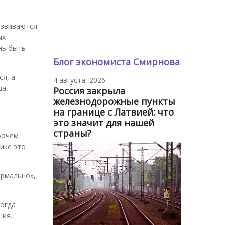
азвиваются
ых
нь быть
Блог экономиста Смирнова
ся, а
4 августа, 2026
да.
Россия закрыла
железнодорожные пункты
на границе с Латвией: что
это значит для нашей
страны?
бочем
ике это
ормально»,
когда
ния.