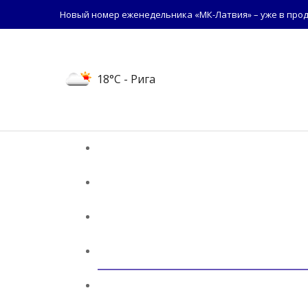
Новый номер еженедельника «МК-Латвия» – уже в прод
18°C
- Рига