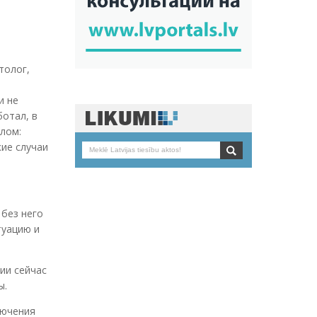
толог,
и не
ботал, в
слом:
кие случаи
 без него
туацию и
ии сейчас
ы.
лючения