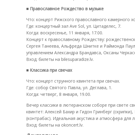
■ Православное Рождество в музыке
Что: концерт Рижского православного камерного хо
Где: концертный зал Ave Sol, ул. Цитаделес, 7.
Когда: воскресенье, 11 января, 17.00.
Концерт к православному Рождеству: рождественск
Сергея Танеева, Альфреда Шнитке и Раймонда Паул
управлением Александра Брандавса, Оксаны Черкасо
Вход: билеты на bilesuparadize.lv.
■ Классика при свечах
Что: концерт струнного квинтета при свечах.
Где: собор Святого Павла, ул. Деглава, 1.
Когда: четверг, 8 января, 19.00.
Вечер классики в лютеранском соборе при свете с
квинтет: Алексей Бахир и Гидон Гринберг (скрипки)
(контрабас). Идеальная акустика и атмосфера для 
Вход: билеты на okoncert.lv.