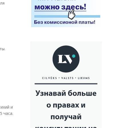
для
ты.
тихий и
5 часа.