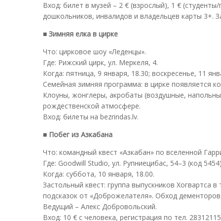
Вход: билет в музей – 2 € (взрослый), 1 € (студенты
дошкольников, инвалидов и владельцев карты 3+. За
■ Зимняя елка в цирке
Что: цирковое шоу «Леденцы».
Где: Рижский цирк, ул. Меркеля, 4.
Когда: пятница, 9 января, 18.30; воскресенье, 11 янва
Семейная зимняя программа: в цирке появляется 
Клоуны, жонглеры, акробаты (воздушные, напольные
рождественской атмосфере.
Вход: билеты на bezrindas.lv.
■ Побег из Азкабана
Что: командный квест «Азкабан» по вселенной Гарр
Где: Goodwill Studio, ул. Рупниецибас, 54–3 (код 5454)
Когда: суббота, 10 января, 18.00.
Застольный квест: группа выпускников Хогвартса в
подсказок от «Доброжелателя». Обход дементоров, 
Ведущий – Алекс Добровольский.
Вход: 10 € с человека, регистрация по тел. 28312115