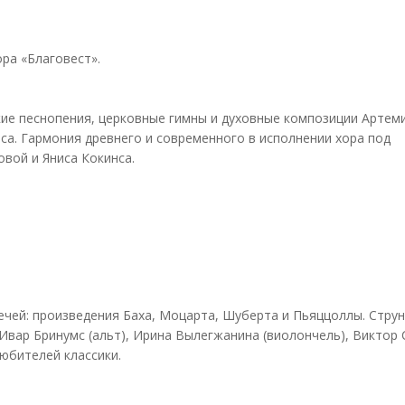
ра «Благовест».
ие песнопения, церковные гимны и духовные композиции Артем
са. Гармония древнего и современного в исполнении хора под
вой и Яниса Кокинса.
вечей: произведения Баха, Моцарта, Шуберта и Пьяццоллы. Стру
, Ивар Бринумс (альт), Ирина Вылегжанина (виолончель), Виктор
любителей классики.