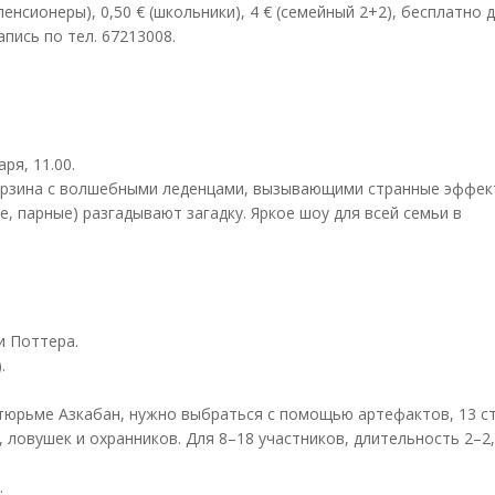
/пенсионеры), 0,50 € (школьники), 4 € (семейный 2+2), бесплатно 
пись по тел. 67213008.
ря, 11.00.
корзина с волшебными леденцами, вызывающими странные эффек
, парные) разгадывают загадку. Яркое шоу для всей семьи в
и Поттера.
.
 тюрьме Азкабан, нужно выбраться с помощью артефактов, 13 с
ловушек и охранников. Для 8–18 участников, длительность 2–2,
.