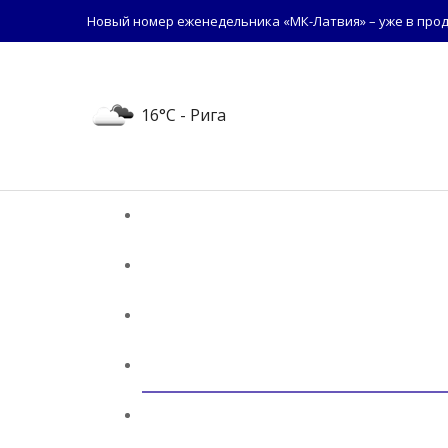
Новый номер еженедельника «МК-Латвия» – уже в прод
16°C
- Рига