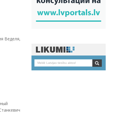
ия Веделя,
нный
 Станкевич