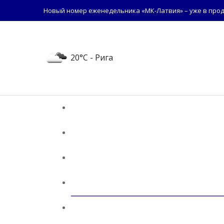
Новый номер еженедельника «МК-Латвия» – уже в прод
20°C
- Рига