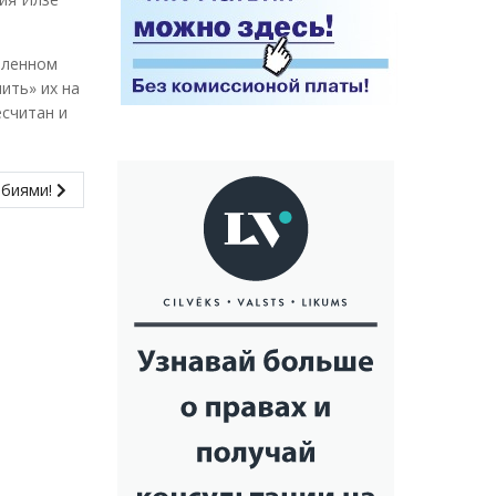
вленном
ить» их на
есчитан и
обиями!