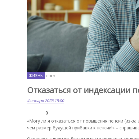
Unsplash.com
ЖИЗНЬ
Отказаться от индексации п
4 января 2026 15:00
0
«Могу ли я отказаться от повышения пенсии (из-за
чем размер будущей прибавки к пенсии!» – спрашив
Отвечает директор Департамента политики социал