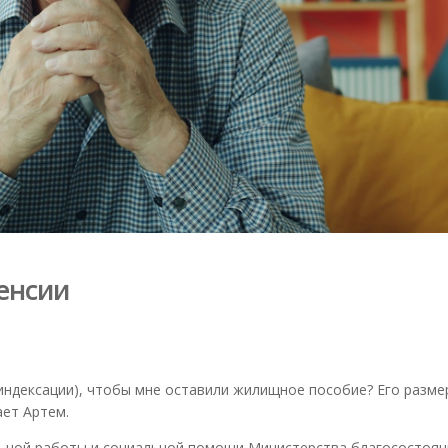
енсии
 индексации), чтобы мне оставили жилищное пособие? Его разме
ает Артем.
ьной работы и социальной помощи Министерства благосостоян