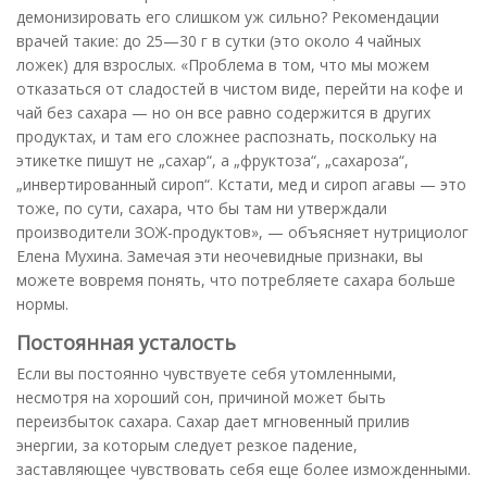
демонизировать его слишком уж сильно? Рекомендации
врачей такие: до 25—30 г в сутки (это около 4 чайных
ложек) для взрослых. «Проблема в том, что мы можем
отказаться от сладостей в чистом виде, перейти на кофе и
чай без сахара — но он все равно содержится в других
продуктах, и там его сложнее распознать, поскольку на
этикетке пишут не „сахар“, а „фруктоза“, „сахароза“,
„инвертированный сироп“. Кстати, мед и сироп агавы — это
тоже, по сути, сахара, что бы там ни утверждали
производители ЗОЖ-продуктов», — объясняет нутрициолог
Елена Мухина. Замечая эти неочевидные признаки, вы
можете вовремя понять, что потребляете сахара больше
нормы.
Постоянная усталость
Если вы постоянно чувствуете себя утомленными,
несмотря на хороший сон, причиной может быть
переизбыток сахара. Сахар дает мгновенный прилив
энергии, за которым следует резкое падение,
заставляющее чувствовать себя еще более изможденными.