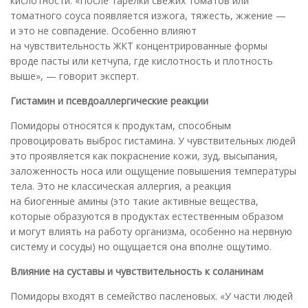
кислотности. «После тарелки свежих томатов или
томатного соуса появляется изжога, тяжесть, жжение —
и это не совпадение. Особенно влияют
на чувствительность ЖКТ концентрированные формы
вроде пасты или кетчупа, где кислотность и плотность
выше», — говорит эксперт.
Гистамин и псевдоаллергические реакции
Помидоры относятся к продуктам, способным
провоцировать выброс гистамина. У чувствительных людей
это проявляется как покраснение кожи, зуд, высыпания,
заложенность носа или ощущение повышения температуры
тела. Это не классическая аллергия, а реакция
на биогенные амины (это такие активные вещества,
которые образуются в продуктах естественным образом
и могут влиять на работу организма, особенно на нервную
систему и сосуды) но ощущается она вполне ощутимо.
Влияние на суставы и чувствительность к соланинам
Помидоры входят в семейство пасленовых. «У части людей